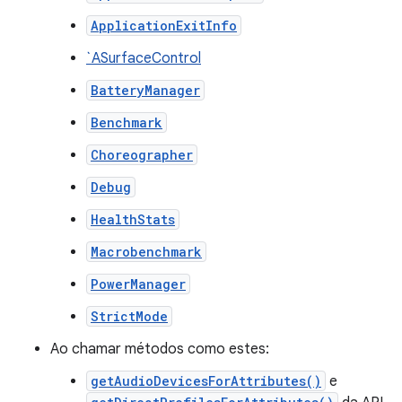
ApplicationExitInfo
`ASurfaceControl
BatteryManager
Benchmark
Choreographer
Debug
HealthStats
Macrobenchmark
PowerManager
StrictMode
Ao chamar métodos como estes:
getAudioDevicesForAttributes()
e