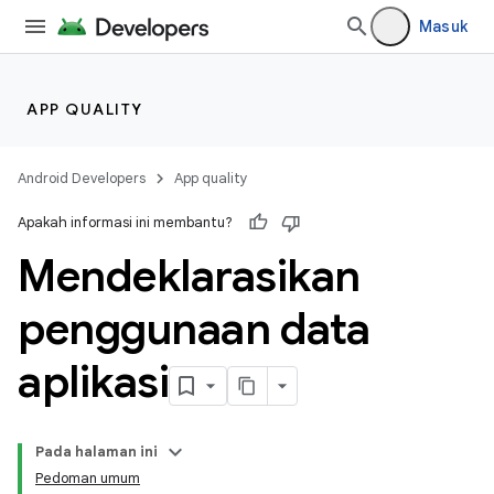
Masuk
APP QUALITY
Android Developers
App quality
Apakah informasi ini membantu?
Mendeklarasikan
penggunaan data
aplikasi
Pada halaman ini
Pedoman umum