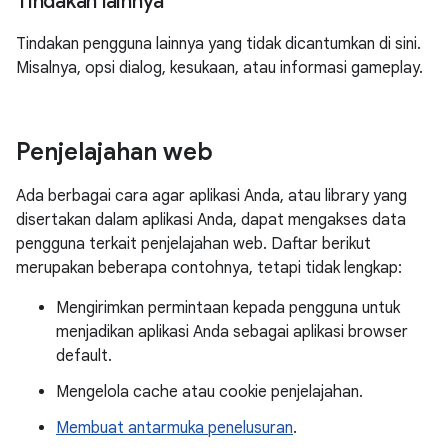
Tindakan lainnya
Tindakan pengguna lainnya yang tidak dicantumkan di sini.
Misalnya, opsi dialog, kesukaan, atau informasi gameplay.
Penjelajahan web
Ada berbagai cara agar aplikasi Anda, atau library yang
disertakan dalam aplikasi Anda, dapat mengakses data
pengguna terkait penjelajahan web. Daftar berikut
merupakan beberapa contohnya, tetapi tidak lengkap:
Mengirimkan permintaan kepada pengguna untuk
menjadikan aplikasi Anda sebagai aplikasi browser
default.
Mengelola cache atau cookie penjelajahan.
Membuat antarmuka penelusuran
.