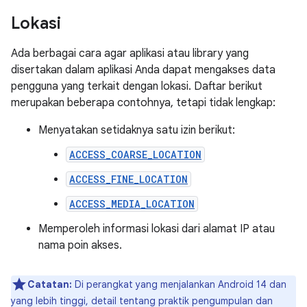
Lokasi
Ada berbagai cara agar aplikasi atau library yang
disertakan dalam aplikasi Anda dapat mengakses data
pengguna yang terkait dengan lokasi. Daftar berikut
merupakan beberapa contohnya, tetapi tidak lengkap:
Menyatakan setidaknya satu izin berikut:
ACCESS_COARSE_LOCATION
ACCESS_FINE_LOCATION
ACCESS_MEDIA_LOCATION
Memperoleh informasi lokasi dari alamat IP atau
nama poin akses.
Catatan:
Di perangkat yang menjalankan Android 14 dan
yang lebih tinggi, detail tentang praktik pengumpulan dan