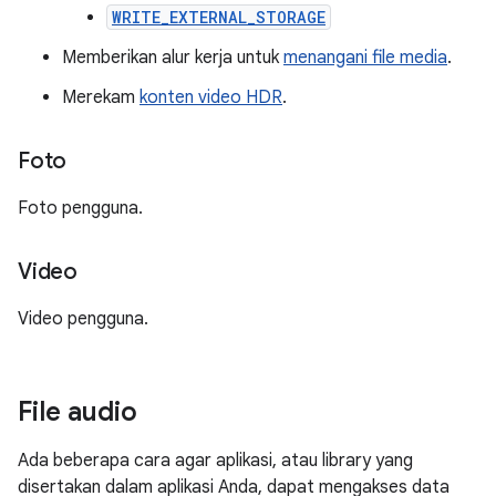
WRITE_EXTERNAL_STORAGE
Memberikan alur kerja untuk
menangani file media
.
Merekam
konten video HDR
.
Foto
Foto pengguna.
Video
Video pengguna.
File audio
Ada beberapa cara agar aplikasi, atau library yang
disertakan dalam aplikasi Anda, dapat mengakses data