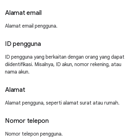
Alamat email
Alamat email pengguna.
ID pengguna
ID pengguna yang berkaitan dengan orang yang dapat
diidentifikasi. Misalnya, ID akun, nomor rekening, atau
nama akun.
Alamat
Alamat pengguna, seperti alamat surat atau rumah.
Nomor telepon
Nomor telepon pengguna.