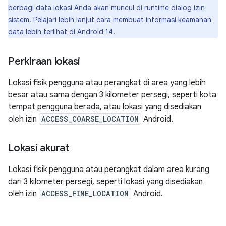
berbagi data lokasi Anda akan muncul di
runtime dialog izin
sistem
. Pelajari lebih lanjut cara membuat
informasi keamanan
data lebih terlihat
di Android 14.
Perkiraan lokasi
Lokasi fisik pengguna atau perangkat di area yang lebih
besar atau sama dengan 3 kilometer persegi, seperti kota
tempat pengguna berada, atau lokasi yang disediakan
oleh izin
ACCESS_COARSE_LOCATION
Android.
Lokasi akurat
Lokasi fisik pengguna atau perangkat dalam area kurang
dari 3 kilometer persegi, seperti lokasi yang disediakan
oleh izin
ACCESS_FINE_LOCATION
Android.