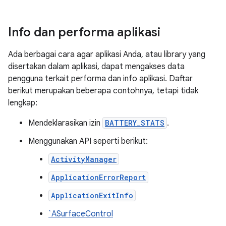
Info dan performa aplikasi
Ada berbagai cara agar aplikasi Anda, atau library yang
disertakan dalam aplikasi, dapat mengakses data
pengguna terkait performa dan info aplikasi. Daftar
berikut merupakan beberapa contohnya, tetapi tidak
lengkap:
Mendeklarasikan izin
BATTERY_STATS
.
Menggunakan API seperti berikut:
ActivityManager
ApplicationErrorReport
ApplicationExitInfo
`ASurfaceControl