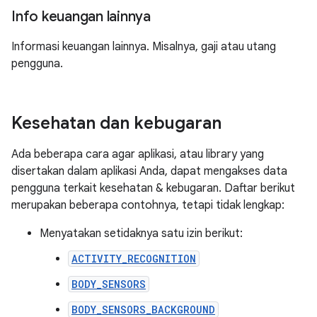
Info keuangan lainnya
Informasi keuangan lainnya. Misalnya, gaji atau utang
pengguna.
Kesehatan dan kebugaran
Ada beberapa cara agar aplikasi, atau library yang
disertakan dalam aplikasi Anda, dapat mengakses data
pengguna terkait kesehatan & kebugaran. Daftar berikut
merupakan beberapa contohnya, tetapi tidak lengkap:
Menyatakan setidaknya satu izin berikut:
ACTIVITY_RECOGNITION
BODY_SENSORS
BODY_SENSORS_BACKGROUND