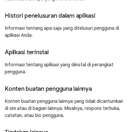
Histori penelusuran dalam aplikasi
Informasi tentang apa saja yang ditelusuri pengguna di
aplikasi Anda.
Aplikasi terinstal
Informasi tentang aplikasi yang diinstal di perangkat
pengguna.
Konten buatan pengguna lainnya
Konten buatan pengguna lainnya yang tidak dicantumkan
di sini atau di bagian lainnya. Misalnya, respons terbuka,
catatan, atau bio pengguna.