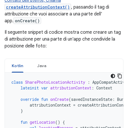
contatti dell'utente, chiama
createAttributionContext()
, passando il tag di
attribuzione che vuoi associare a una parte dell'
app.
onCreate()
Il seguente snippet di codice mostra come creare un tag
di attribuzione per una parte di un'app che condivide la
posizione delle foto:
Kotlin
Java
class
SharePhotoLocationActivity
:
AppCompatActivi
lateinit
var
attributionContext
:
Context
override
fun
onCreate
(
savedInstanceState
:
Bund
attributionContext
=
createAttributionConte
}
fun
getLocation
()
{
val
locationManager
=
attributionContext
.
g