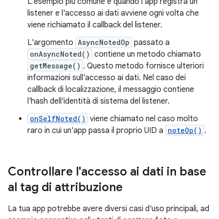
L'esempio più comune è quando l'app registra un
listener e l'accesso ai dati avviene ogni volta che
viene richiamato il callback del listener.
L'argomento
AsyncNotedOp
passato a
onAsyncNoted()
contiene un metodo chiamato
getMessage()
. Questo metodo fornisce ulteriori
informazioni sull'accesso ai dati. Nel caso dei
callback di localizzazione, il messaggio contiene
l'hash dell'identità di sistema del listener.
onSelfNoted()
viene chiamato nel caso molto
raro in cui un'app passa il proprio UID a
noteOp()
.
Controllare l'accesso ai dati in base
al tag di attribuzione
La tua app potrebbe avere diversi casi d'uso principali, ad