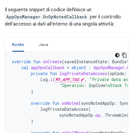
Il seguente snippet di codice definisce un
AppOpsManager.OnOpNotedCallback
per il controllo
dell'accesso ai dati all'interno di una singola attività:
Kotlin
Java
override
fun
onCreate
(
savedInstanceState
:
Bundle?)
val
appOpsCallback
=
object
:
AppOpsManager
.
On
private
fun
logPrivateDataAccess
(
opCode
:
S
Log
.
i
(
MY_APP_TAG
,
"Private data acce
"Operation: 
$
opCode
\nStack Tra
}
override
fun
onNoted
(
syncNotedAppOp
:
SyncN
logPrivateDataAccess
(
syncNotedAppOp
.
op
,
Throwable
()
}
override
fun
onSelfNoted
(
syncNotedAppOp
:
S