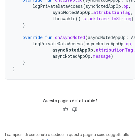
logPrivateDataAccess
(
syncNotedAppOp
.
op
,
syncNotedAppOp
.
attributionTag
,
Throwable
().
stackTrace
.
toString
())
}
override
fun
onAsyncNoted
(
asyncNotedAppOp
:
Asy
logPrivateDataAccess
(
asyncNotedAppOp
.
op
,
asyncNotedAppOp
.
attributionTag
,
asyncNotedAppOp
.
message
)
}
}
Questa pagina è stata utile?
I campioni di contenuti e codice in questa pagina sono soggetti alle