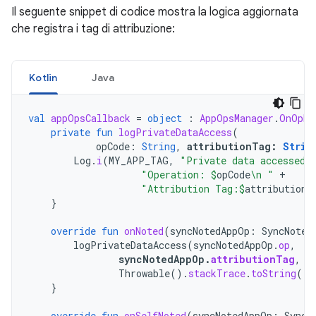
Il seguente snippet di codice mostra la logica aggiornata
che registra i tag di attribuzione:
Kotlin
Java
val
appOpsCallback
=
object
:
AppOpsManager
.
OnOpNo
private
fun
logPrivateDataAccess
(
opCode
:
String
,
attributionTag
:
Strin
Log
.
i
(
MY_APP_TAG
,
"Private data accessed.
"Operation: 
$
opCode
\n "
+
"Attribution Tag:
$
attributionT
}
override
fun
onNoted
(
syncNotedAppOp
:
SyncNoted
logPrivateDataAccess
(
syncNotedAppOp
.
op
,
syncNotedAppOp
.
attributionTag
,
Throwable
().
stackTrace
.
toString
())
}
override
fun
onSelfNoted
(
syncNotedAppOp
:
SyncN