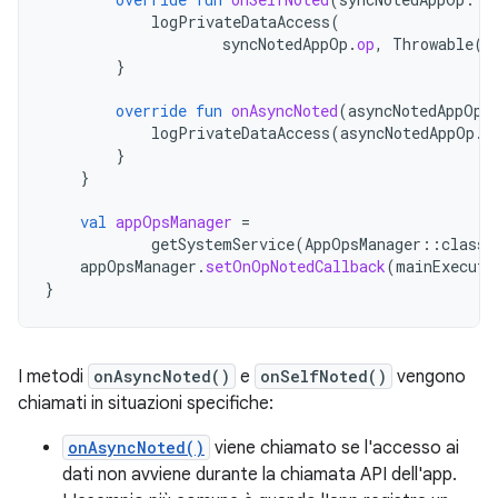
logPrivateDataAccess
(
syncNotedAppOp
.
op
,
Throwable
()
}
override
fun
onAsyncNoted
(
asyncNotedAppOp
:
logPrivateDataAccess
(
asyncNotedAppOp
.
o
}
}
val
appOpsManager
=
getSystemService
(
AppOpsManager
::
class
.
appOpsManager
.
setOnOpNotedCallback
(
mainExecuto
}
I metodi
onAsyncNoted()
e
onSelfNoted()
vengono
chiamati in situazioni specifiche:
onAsyncNoted()
viene chiamato se l'accesso ai
dati non avviene durante la chiamata API dell'app.