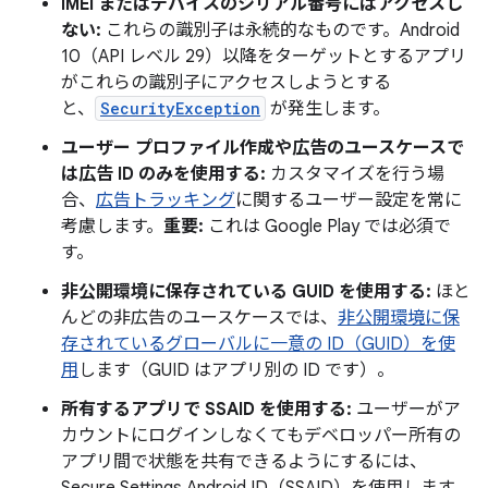
IMEI またはデバイスのシリアル番号にはアクセスし
ない:
これらの識別子は永続的なものです。Android
10（API レベル 29）以降をターゲットとするアプリ
がこれらの識別子にアクセスしようとする
と、
SecurityException
が発生します。
ユーザー プロファイル作成や広告のユースケースで
は広告 ID のみを使用する:
カスタマイズを行う場
合、
広告トラッキング
に関するユーザー設定を常に
考慮します。
重要:
これは Google Play では必須で
す。
非公開環境に保存されている GUID を使用する:
ほと
んどの非広告のユースケースでは、
非公開環境に保
存されているグローバルに一意の ID（GUID）を使
用
します（GUID はアプリ別の ID です）。
所有するアプリで SSAID を使用する:
ユーザーがア
カウントにログインしなくてもデベロッパー所有の
アプリ間で状態を共有できるようにするには、