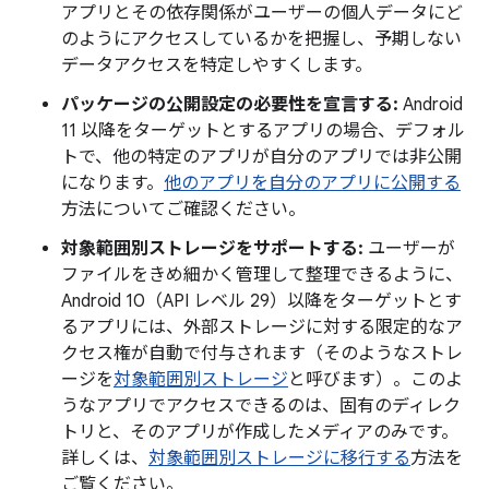
アプリとその依存関係がユーザーの個人データにど
のようにアクセスしているかを把握し、予期しない
データアクセスを特定しやすくします。
パッケージの公開設定の必要性を宣言する:
Android
11 以降をターゲットとするアプリの場合、デフォル
トで、他の特定のアプリが自分のアプリでは非公開
になります。
他のアプリを自分のアプリに公開する
方法についてご確認ください。
対象範囲別ストレージをサポートする:
ユーザーが
ファイルをきめ細かく管理して整理できるように、
Android 10（API レベル 29）以降をターゲットとす
るアプリには、外部ストレージに対する限定的なア
クセス権が自動で付与されます（そのようなストレ
ージを
対象範囲別ストレージ
と呼びます）。このよ
うなアプリでアクセスできるのは、固有のディレク
トリと、そのアプリが作成したメディアのみです。
詳しくは、
対象範囲別ストレージに移行する
方法を
ご覧ください。