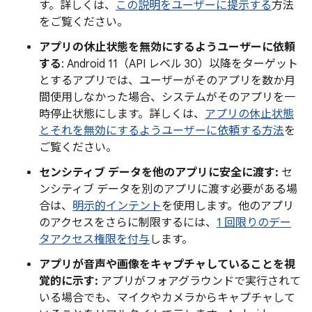
す。詳しくは、
この説明をユーザーに提示する
方法
をご覧ください。
アプリの休止状態を無効にするようユーザーに依頼
する
: Android 11（API レベル 30）以降をターゲット
とするアプリでは、ユーザーがそのアプリを数か月
間使用しなかった場合、システムがそのアプリを一
時停止状態にします。詳しくは、
アプリの休止状態
とそれを無効にするようユーザーに依頼する方法
を
ご覧ください。
センシティブ データを他のアプリに安全に渡す:
セ
ンシティブ データを別のアプリに渡す必要がある場
合は、
明示的インテント
を使用します。他のアプリ
のアクセスをさらに制限するには、
1 回限りのデー
タアクセス権限を付与
します。
アプリが音声や画像をキャプチャしていることを視
覚的に示す:
アプリがフォアグラウンドで実行されて
いる場合でも、マイクやカメラからキャプチャして