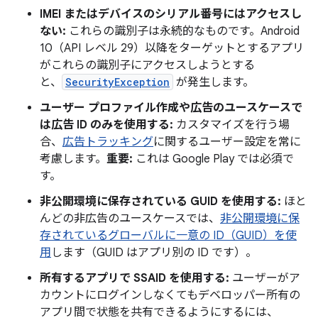
IMEI またはデバイスのシリアル番号にはアクセスし
ない:
これらの識別子は永続的なものです。Android
10（API レベル 29）以降をターゲットとするアプリ
がこれらの識別子にアクセスしようとする
と、
SecurityException
が発生します。
ユーザー プロファイル作成や広告のユースケースで
は広告 ID のみを使用する:
カスタマイズを行う場
合、
広告トラッキング
に関するユーザー設定を常に
考慮します。
重要:
これは Google Play では必須で
す。
非公開環境に保存されている GUID を使用する:
ほと
んどの非広告のユースケースでは、
非公開環境に保
存されているグローバルに一意の ID（GUID）を使
用
します（GUID はアプリ別の ID です）。
所有するアプリで SSAID を使用する:
ユーザーがア
カウントにログインしなくてもデベロッパー所有の
アプリ間で状態を共有できるようにするには、