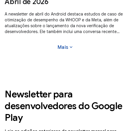
Abril de 2026
A newsletter de abril do Android destaca estudos de caso de
otimização de desempenho da WHOOP e da Meta, além de
atualizações sobre o lançamento da nova verificação de
desenvolvedores. Ele também inclui uma conversa recente
sobre o Gemini no Android Studio e novas ferramentas para o
programa Level Up do Google Play Games.
expand_more
Mais
Newsletter para
desenvolvedores do Google
Play