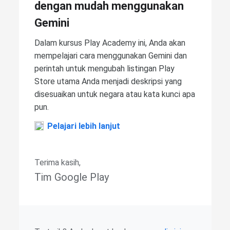
dengan mudah menggunakan
Gemini
Dalam kursus Play Academy ini, Anda akan
mempelajari cara menggunakan Gemini dan
perintah untuk mengubah listingan Play
Store utama Anda menjadi deskripsi yang
disesuaikan untuk negara atau kata kunci apa
pun.
Pelajari lebih lanjut
Terima kasih,
Tim Google Play