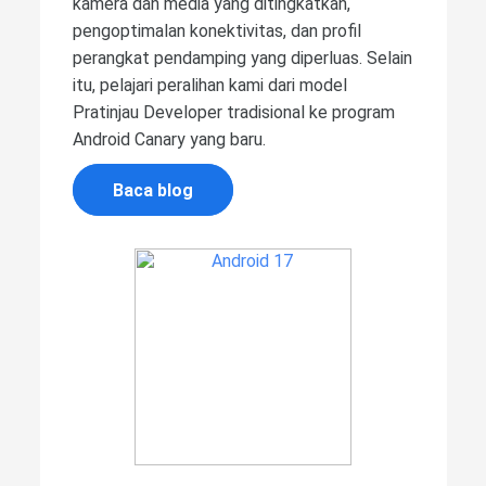
kamera dan media yang ditingkatkan,
pengoptimalan konektivitas, dan profil
perangkat pendamping yang diperluas. Selain
itu, pelajari peralihan kami dari model
Pratinjau Developer tradisional ke program
Android Canary yang baru.
Baca blog