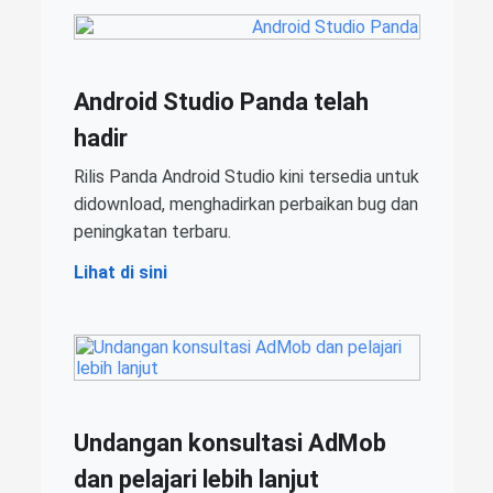
Android Studio Panda telah
hadir
Rilis Panda Android Studio kini tersedia untuk
didownload, menghadirkan perbaikan bug dan
peningkatan terbaru.
Lihat di sini
Undangan konsultasi AdMob
dan pelajari lebih lanjut