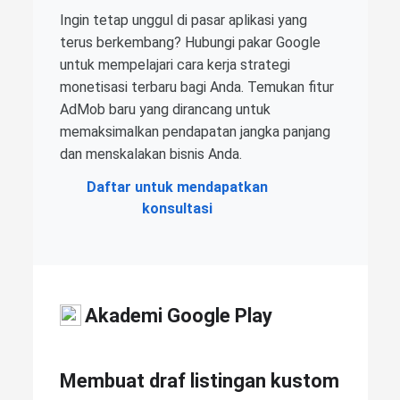
Ingin tetap unggul di pasar aplikasi yang
terus berkembang? Hubungi pakar Google
untuk mempelajari cara kerja strategi
monetisasi terbaru bagi Anda. Temukan fitur
AdMob baru yang dirancang untuk
memaksimalkan pendapatan jangka panjang
dan menskalakan bisnis Anda.
Daftar untuk mendapatkan
konsultasi
Akademi Google Play
Membuat draf listingan kustom