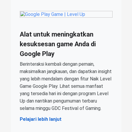
Alat untuk meningkatkan
kesuksesan game Anda di
Google Play
Berinteraksi kembali dengan pemain,
maksimalkan jangkauan, dan dapatkan insight
yang lebih mendalam dengan fitur Naik Level
Game Google Play. Lihat semua manfaat
yang tersedia hari ini dengan program Level
Up dan nantikan pengumuman terbaru
selama minggu GDC Festival of Gaming.
Pelajari lebih lanjut