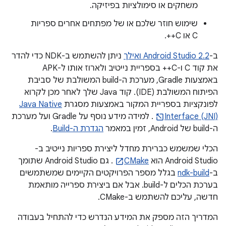
משחקים או סימולציות בפיזיקה.
שימוש חוזר שלכם או של מפתחים אחרים ספריות
C או C++.
ב-
Android Studio 2.2 ואילך
ניתן להשתמש ב-NDK כדי להדר
את קוד C ו-C++ בספריית נייטיב ולארוז אותו ל-APK
באמצעות Gradle, מערכת ה-build המשולבת של סביבת
הפיתוח המשולבת (IDE). קוד Java שלך לאחר מכן לקרוא
לפונקציות בספריית המקור באמצעות מסגרת
Java Native
Interface (JNI)
. למידה מידע נוסף על Gradle ועל מערכת
ה-build של Android, זמין במאמר
הגדרת ה-Build
.
הכלי שמשמש כברירת מחדל ליצירת ספריות נייטיב ב-
Android Studio הוא
CMake
. גם Android Studio שתומך
ב-
ndk-build
בגלל מספר הפרויקטים הקיימים שמשתמשים
בערכת הכלים ל-build. אבל אם ביצירת ספרייה מותאמת
חדשה, עליכם להשתמש ב-CMake.
המדריך הזה מספק את המידע הנדרש כדי להתחיל בעבודה