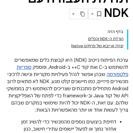
NDK
בדף הזה
הורדת ה-NDK והכלים
יצירה או ייבוא של פרויקט Native
ערכת הפיתוח נייטיב (NDK) היא קבוצת כלים שמאפשרים
להשתמש ב-C ואת קוד C++ ב-Android, ומספק
ספריות
פלטפורמה
שבהן אפשר לנהל פעילויות מקוריות וגישה לרכיבי
מכשירים פיזיים, כמו חיישנים קלט מגע. NDK לא מתאים לרוב
Android מתחילים מתכנתים שצריכים להשתמש רק בממשקי
API של קוד Java וב-framework כדי לפתח של האפליקציות
שלהם. עם זאת, ה-NDK יכול להיות שימושי במקרים שבהם
צריך לעשות אחד או יותר מהאפשרויות הבאות:
דחיפת ביצועים נוספים מהמכשיר כדי להשיג זמן
אחזור נמוך או לפעול יישומים עתירי חישוב, כגון