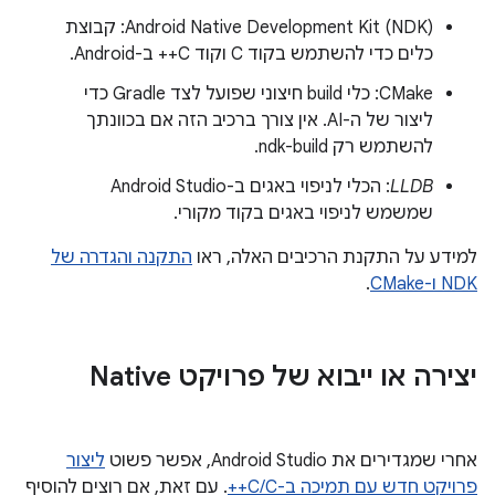
Android Native Development Kit (NDK): קבוצת
כלים כדי להשתמש בקוד C וקוד C++ ב-Android.
CMake: כלי build חיצוני שפועל לצד Gradle כדי
ליצור של ה-AI. אין צורך ברכיב הזה אם בכוונתך
להשתמש רק ndk-build.
LLDB
: הכלי לניפוי באגים ב-Android Studio
שמשמש לניפוי באגים בקוד מקורי.
למידע על התקנת הרכיבים האלה, ראו
התקנה והגדרה של
NDK ו-CMake
.
יצירה או ייבוא של פרויקט Native
אחרי שמגדירים את Android Studio, אפשר פשוט
ליצור
פרויקט חדש עם תמיכה ב-C/C++
. עם זאת, אם רוצים להוסיף