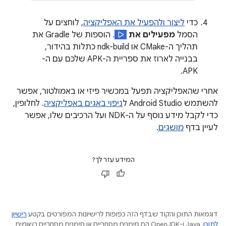
כדי
ליצור ולהפעיל את האפליקציה
, לוחצים על
הסמל
מפעילים את
. הוספות של Gradle את
תהליך ה-CMake או ndk-build כתלות בהידור,
בבנייה לארוז את ספריית ה-APK שלכם עם ה-
APK.
אחרי שהאפליקציה תפעל במכשיר פיזי או באמולטור, אפשר
להשתמש Android Studio ל
ניפוי באגים באפליקציה
. לחלופין,
כדי לקבל מידע נוסף על ה-NDK ועל הרכיבים שלו, אפשר
לעיין בדף
מושגים
.
המידע עזר לך?
דוגמאות התוכן והקוד שבדף הזה כפופות לרישיונות המפורטים בקטע
רישיון
לתוכן
.‏ Java ו-OpenJDK הם סימנים מסחריים או סימנים מסחריים רשומים