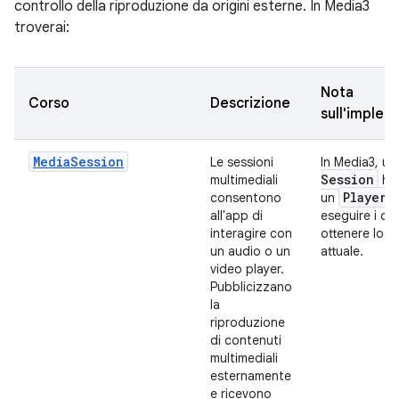
controllo della riproduzione da origini esterne. In Media3
troverai:
Nota
Corso
Descrizione
sull'imple
MediaSession
Le sessioni
In Media3, u
Session
multimediali
ha 
Player
consentono
un
p
all'app di
eseguire i co
interagire con
ottenere lo s
un audio o un
attuale.
video player.
Pubblicizzano
la
riproduzione
di contenuti
multimediali
esternamente
e ricevono