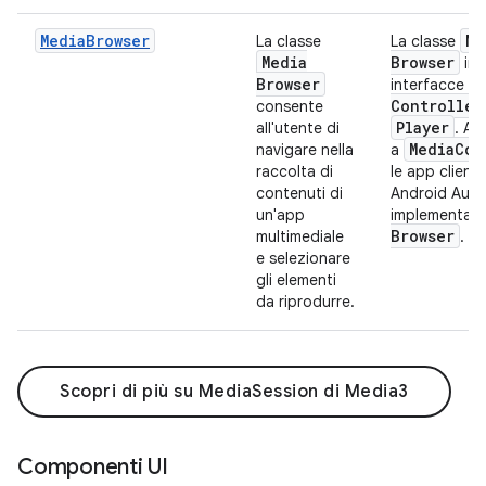
MediaBrowser
Me
La classe
La classe
Media
Browser
imp
Browser
M
interfacce
Controller
consente
Player
all'utente di
. A
Media
Con
navigare nella
a
raccolta di
le app client
contenuti di
Android Auto
un'app
implementan
Browser
multimediale
.
e selezionare
gli elementi
da riprodurre.
Scopri di più su MediaSession di Media3
Componenti UI