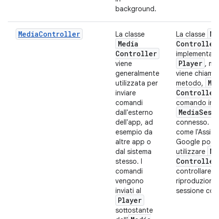
background.
MediaController
Me
La classe
La classe
Media
Controller
Controller
implementa l'
Player
viene
, m
generalmente
viene chiama
Me
utilizzata per
metodo,
Controller
inviare
comandi
comando invi
Media
Sess
dall'esterno
dell'app, ad
connesso. Ap
esempio da
come l'Assist
altre app o
Google poss
Me
dal sistema
utilizzare
Controller
stesso. I
comandi
controllare la
vengono
riproduzione 
inviati al
sessione con
Player
sottostante