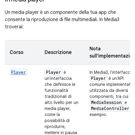
Un media player è un componente della tua app che
consente la riproduzione di file multimediali. In Media3
troverai:
Nota
Corso
Descrizione
sull'implementazio
Player
Player
è
In Media3, l'interfaccia
Player
un'interfaccia
è un'API
che definisce le
comune implementata 
funzionalità
utilizzata da diversi
tradizionali di
componenti, tra cui
Media
Session
alto livello per un
e
Media
Controller
media player,
, 
come la
esempio.
possibilità di
riprodurre,
mettere in pausa