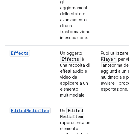
gli
aggiornamenti
dello stato di
avanzamento
di una
trasformazione
in esecuzione.
Effects
E
Un oggetto
Puoi utilizzare
Effects
Player
è
per visu
una raccolta di
l'anteprima degli 
effetti audio e
aggiunti a un el
video da
multimediale prim
applicare a un
avviare il proces
elemento
esportazione.
multimediale.
EditedMediaItem
Edited
Un
Media
Item
rappresenta un
elemento