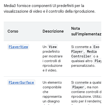
Media3 fornisce componenti UI predefiniti per la
visualizzazione di video e il controllo della riproduzione.
Nota
Corso
Descrizione
sull'implementazi
PlayerView
View
Exo
Un
Si connette a
Player
Media
predefinito
,
Controller
per mostrare
o a
Playe
i controlli di
qualsiasi altro
riproduzione
personalizzato.
e il video.
PlayerSurface
Un elemento
Si connette a qualsias
Player
componibile
, ma non
che
contiene controlli di
rappresenta
riproduzione. Utilizza
un disegno
solo per il rendering d