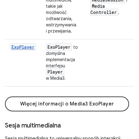
Media
takie jak
Controller
możliwość
.
odtwarzania,
wstrzymywania
i przewijania.
ExoPlayer
Exo
Player
to
domyślna
implementacja
interfejsu
Player
w Media3.
Więcej informacji o Media3 ExoPlayer
Sesja multimedialna
Sesja multimedialna to uniwersalny sposób interakcji