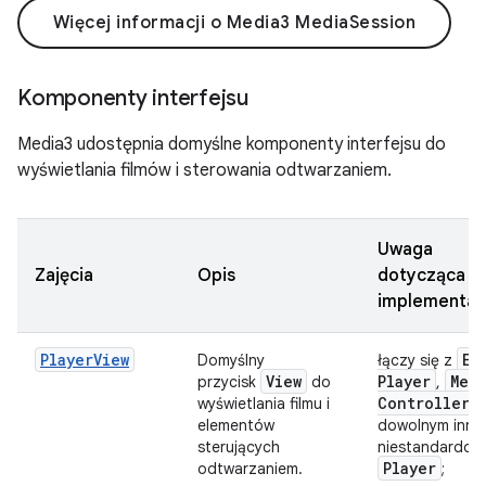
Więcej informacji o Media3 MediaSession
Komponenty interfejsu
Media3 udostępnia domyślne komponenty interfejsu do
wyświetlania filmów i sterowania odtwarzaniem.
Uwaga
Zajęcia
Opis
dotycząca
implementacj
PlayerView
Ex
Domyślny
łączy się z
View
Player
Med
przycisk
do
,
Controller
wyświetlania filmu i
l
elementów
dowolnym inny
sterujących
niestandardo
Player
odtwarzaniem.
;