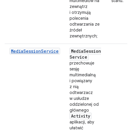
multimediów na
stanu.
zewnątrz
i otrzymują
polecenia
odtwarzania ze
źródeł
zewnętrznych;
MediaSessionService
Media
Session
Service
przechowuje
sesję
multimedialną
i powiązany
z nią
odtwarzacz
w usłudze
oddzielonej od
głównego
Activity
aplikacji, aby
ułatwić