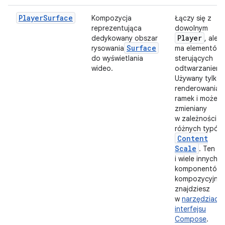
PlayerSurface
Kompozycja
Łączy się z
reprezentująca
dowolnym
Player
dedykowany obszar
, ale n
Surface
rysowania
ma elementów
do wyświetlania
sterujących
wideo.
odtwarzaniem.
Używany tylko 
renderowania
ramek i może b
zmieniany
w zależności o
różnych typów
Content
Scale
. Ten
i wiele innych
komponentów
kompozycyjny
znajdziesz
w
narzędziach
interfejsu
Compose
.