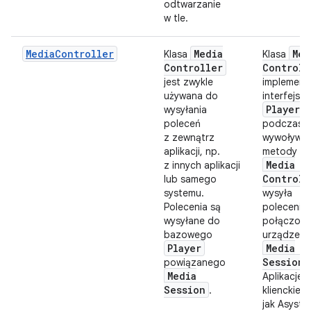
odtwarzanie
w tle.
MediaController
Media
Med
Klasa
Klasa
Controller
Controll
jest zwykle
implement
używana do
interfejs
Player
wysyłania
, 
poleceń
podczas
z zewnątrz
wywoływan
aplikacji, np.
metody kl
Media
z innych aplikacji
Controll
lub samego
systemu.
wysyła
Polecenia są
polecenie
wysyłane do
połączon
bazowego
urządzeni
Player
Media
Session
powiązanego
.
Media
Aplikacje
Session
.
klienckie, 
jak Asyste