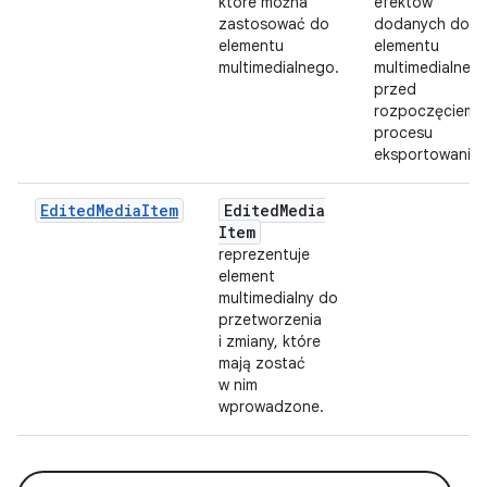
które można
efektów
zastosować do
dodanych do
elementu
elementu
multimedialnego.
multimedialneg
przed
rozpoczęciem
procesu
eksportowania.
EditedMediaItem
Edited
Media
Item
reprezentuje
element
multimedialny do
przetworzenia
i zmiany, które
mają zostać
w nim
wprowadzone.