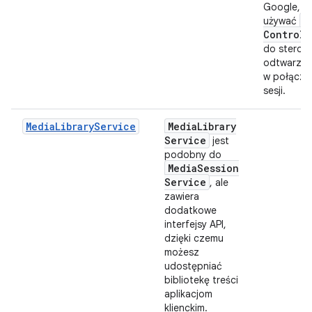
Google, 
M
używać
Controll
do sterow
odtwarzan
w połączo
sesji.
MediaLibraryService
Media
Library
Service
jest
podobny do
Media
Session
Service
, ale
zawiera
dodatkowe
interfejsy API,
dzięki czemu
możesz
udostępniać
bibliotekę treści
aplikacjom
klienckim.