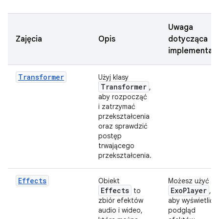
Uwaga
Zajęcia
Opis
dotycząca
implementacj
Transformer
Użyj klasy
Transformer
,
aby rozpocząć
i zatrzymać
przekształcenia
oraz sprawdzić
postęp
trwającego
przekształcenia.
Effects
Obiekt
Możesz użyć
Effects
Exo
Player
to
,
zbiór efektów
aby wyświetlić
audio i wideo,
podgląd