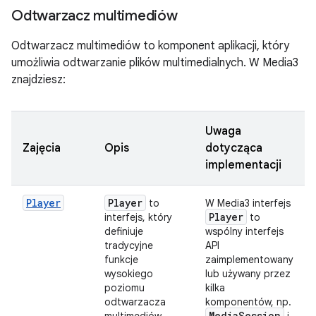
Odtwarzacz multimediów
Odtwarzacz multimediów to komponent aplikacji, który
umożliwia odtwarzanie plików multimedialnych. W Media3
znajdziesz:
Uwaga
Zajęcia
Opis
dotycząca
implementacji
Player
Player
to
W Media3 interfejs
Player
interfejs, który
to
definiuje
wspólny interfejs
tradycyjne
API
funkcje
zaimplementowany
wysokiego
lub używany przez
poziomu
kilka
odtwarzacza
komponentów, np.
Media
Session
multimediów,
i