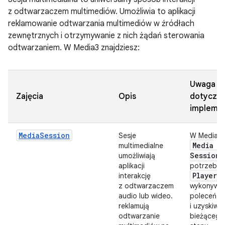
z odtwarzaczem multimediów. Umożliwia to aplikacji
reklamowanie odtwarzania multimediów w źródłach
zewnętrznych i otrzymywanie z nich żądań sterowania
odtwarzaniem. W Media3 znajdziesz:
Uwaga
Zajęcia
Opis
dotyczą
implemen
MediaSession
Sesje
W Media3
Media
multimedialne
Session
umożliwiają
aplikacji
potrzebuj
Player
interakcję
d
z odtwarzaczem
wykonywan
audio lub wideo.
poleceń
reklamują
i uzyskiwa
odtwarzanie
bieżącego