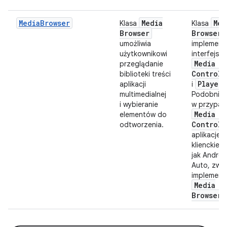
MediaBrowser
Media
Med
Klasa
Klasa
Browser
Browser
umożliwia
implement
użytkownikowi
interfejsy
Media
przeglądanie
Controll
biblioteki treści
Player
aplikacji
i
.
multimedialnej
Podobnie 
i wybieranie
w przypad
Media
elementów do
Controll
odtworzenia.
aplikacje
klienckie, 
jak Androi
Auto, zwyk
implement
Media
Browser
.