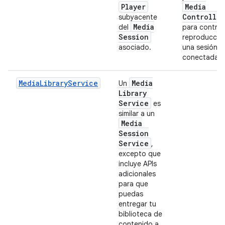
Player
Media
Controller
subyacente
Media
del
para controla
Session
reproducció
asociado.
una sesión
conectada.
MediaLibraryService
Media
Un
Library
Service
es
similar a un
Media
Session
Service
,
excepto que
incluye APIs
adicionales
para que
puedas
entregar tu
biblioteca de
contenido a