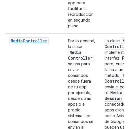
app para
facilitar la
reproducción
en segundo
plano.
MediaController
Me
Por lo general,
La clase
Controller
la clase
Media
implementa l
Controller
Pl
interfaz
se usa para
pero, cuand
enviar
llama a un
Me
comandos
método,
Controller
desde fuera
de tu app,
envía el co
Media
por ejemplo,
al
Session
desde otras
apps o el
conectado. 
propio
apps cliente,
sistema. Los
como Asiste
comandos se
de Google,
envían al
pueden usar