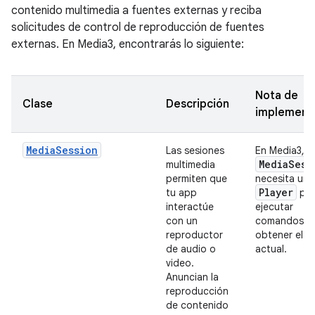
contenido multimedia a fuentes externas y reciba
solicitudes de control de reproducción de fuentes
externas. En Media3, encontrarás lo siguiente:
Nota de
Clase
Descripción
implement
MediaSession
Las sesiones
En Media3, u
Media
Sess
multimedia
permiten que
necesita un
Player
tu app
par
interactúe
ejecutar
con un
comandos y
reproductor
obtener el e
de audio o
actual.
video.
Anuncian la
reproducción
de contenido