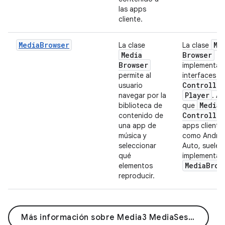
las apps
cliente.
MediaBrowser
Me
La clase
La clase
Media
Browser
Browser
implementa l
M
permite al
interfaces
Controller
usuario
Player
navegar por la
. Al
Media
biblioteca de
que
Controller
contenido de
una app de
apps cliente,
música y
como Andro
seleccionar
Auto, suelen
qué
implementar
Media
Brow
elementos
reproducir.
Más información sobre Media3 MediaSession