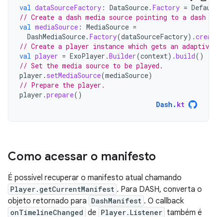
val
dataSourceFactory
:
DataSource
.
Factory
=
Defaul
// Create a dash media source pointing to a dash m
val
mediaSource
:
MediaSource
=
DashMediaSource
.
Factory
(
dataSourceFactory
).
creat
// Create a player instance which gets an adaptive 
val
player
=
ExoPlayer
.
Builder
(
context
).
build
()
// Set the media source to be played.
player
.
setMediaSource
(
mediaSource
)
// Prepare the player.
player
.
prepare
()
Dash
.
kt
Como acessar o manifesto
É possível recuperar o manifesto atual chamando
Player.getCurrentManifest
. Para DASH, converta o
objeto retornado para
DashManifest
. O callback
onTimelineChanged
de
Player.Listener
também é