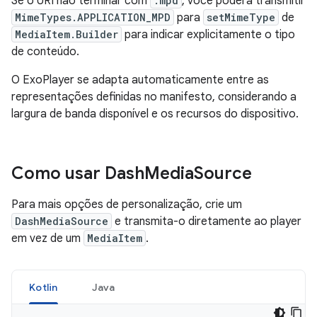
Se o URI não terminar com
.mpd
, você poderá transmitir
MimeTypes.APPLICATION_MPD
para
setMimeType
de
MediaItem.Builder
para indicar explicitamente o tipo
de conteúdo.
O ExoPlayer se adapta automaticamente entre as
representações definidas no manifesto, considerando a
largura de banda disponível e os recursos do dispositivo.
Como usar Dash
Media
Source
Para mais opções de personalização, crie um
DashMediaSource
e transmita-o diretamente ao player
em vez de um
MediaItem
.
Kotlin
Java