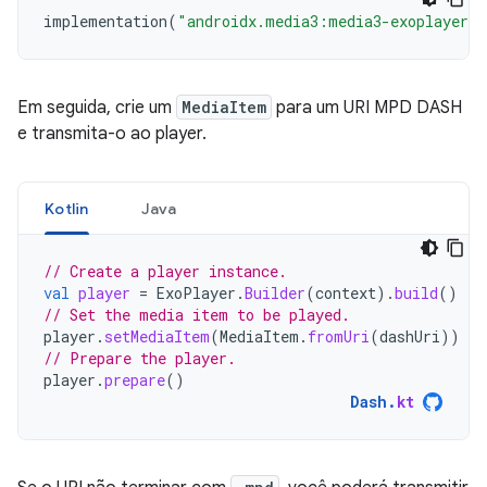
implementation
(
"androidx.media3:media3-exoplayer-d
Em seguida, crie um
MediaItem
para um URI MPD DASH
e transmita-o ao player.
Kotlin
Java
// Create a player instance.
val
player
=
ExoPlayer
.
Builder
(
context
).
build
()
// Set the media item to be played.
player
.
setMediaItem
(
MediaItem
.
fromUri
(
dashUri
))
// Prepare the player.
player
.
prepare
()
Dash
.
kt