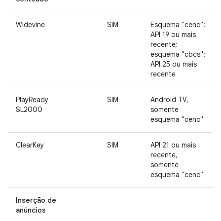
Widevine
SIM
Esquema "cenc":
API 19 ou mais
recente;
esquema "cbcs":
API 25 ou mais
recente
PlayReady
SIM
Android TV,
SL2000
somente
esquema "cenc"
ClearKey
SIM
API 21 ou mais
recente,
somente
esquema "cenc"
Inserção de
anúncios