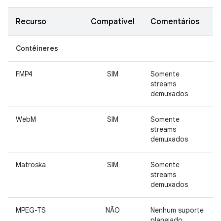
Recurso
Compatível
Comentários
Contêineres
FMP4
SIM
Somente
streams
demuxados
WebM
SIM
Somente
streams
demuxados
Matroska
SIM
Somente
streams
demuxados
MPEG-TS
NÃO
Nenhum suporte
planejado