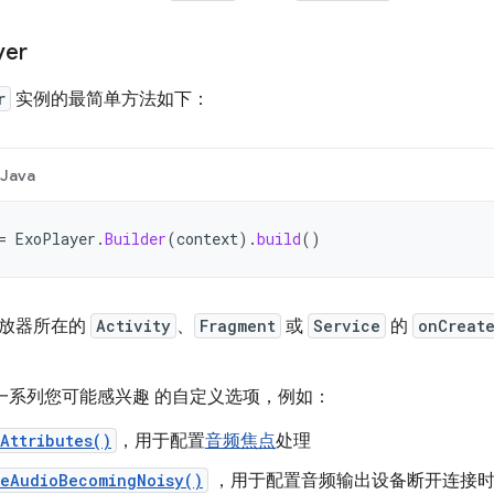
yer
r
实例的最简单方法如下：
Java
=
ExoPlayer
.
Builder
(
context
).
build
()
播放器所在的
Activity
、
Fragment
或
Service
的
onCreat
一系列您可能感兴趣 的自定义选项，例如：
Attributes()
，用于配置
音频焦点
处理
leAudioBecomingNoisy()
，用于配置音频输出设备断开连接