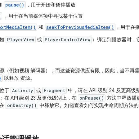
和
pause()
，用于开始和暂停播放
)
，用于在当前媒体项中寻找某个位置
extMediaItem()
和
seekToPreviousMediaItem()
，用于在
例如
PlayerView
或
PlayerControlView
）绑定到播放器时，
源（例如视频 解码器），而这些资源供应有限，因此，当不再
)
以释放 资源。
器位于
Activity
或
Fragment
中，请在 API 级别 24 及更高
在 API 级别 23 及更低级别上，在
onPause()
方法中释放播
以在
onDestroy()
中释放它。如需查看如何实现生命周期方法