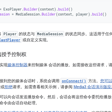
=
ExoPlayer
.
Builder
(
context
).
build
()
ssion
=
MediaSession
.
Builder
(
context
,
player
).
build
()
将
Player
的状态与
MediaSession
的状态同步。这适用于任
CastPlayer
或自定义实现。
端授予控制权
实现
媒体控制器
来控制媒体 会话的播放。如需接收这些请求，
接到您的媒体会话时，系统会调用
onConnect()
方法。
您可
受或
拒绝
请求。如需查看相关示例，请参阅
Media3 会话演示版
可以向会话发送播放命令。然后，会话会将这些命令委托给播
命令由会话自动处理。