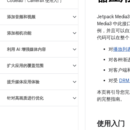
Codelab：Camera
X 使用入门
Jetpack Med
添加音频和视频
Media3 中
例，并且可以自
添加相机功能
代码可以在整个 A
对
播放列
利用 AI 增强媒体内容
对各种渐
扩大应用的覆盖范围
对客户端
对受
DR
提升媒体应用体验
本页将引导您完
针对高画质进行优化
的完整指南。
使用入门