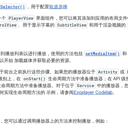
kSelector()
，用于配置
轨道选择
了一个
PlayerView
界面组件，您可以将其添加到应用的布局文件
rolView
、用于显示字幕的
SubtitleView
和用于渲染视频的
加到播放列表以进行播放，使用的方法包括
setMediaItem()
和
以开始 加载媒体并获取必要的资源。
于前台之前执行这些步骤。如果您的播放器位于
Activity
或
高级别上，在
onStart()
生命周期方法中准备播放器；在 API 级别
生命周期方法中准备播放器。对于位于
Service
中的播放器，
何实现生命周期方法的 示例，请参阅
Exoplayer Codelab
。
，您可以通过调用播放器上的方法来控制播放，例如：