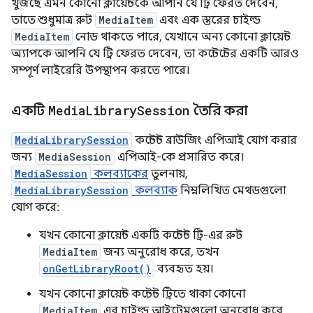
খুঁজছে এমন কোনো ক্লায়েন্টকে আপনি যে ট্রি ফেরত দেবেন,
তাতে শুধুমাত্র রুট
MediaItem
এবং এক স্তরের চাইল্ড
MediaItem
নোড থাকতে পারে, যেখানে অন্য কোনো ক্লায়েন্ট
অ্যাপকে আপনি যে ট্রি ফেরত দেবেন, তা কন্টেন্টের একটি আরও
সম্পূর্ণ লাইব্রেরি উপস্থাপন করতে পারে।
একটি
Media
Library
Session
তৈরি করা
MediaLibrarySession
কন্টেন্ট ব্রাউজিং এপিআই যোগ করার
জন্য
MediaSession
এপিআই-কে প্রসারিত করে।
MediaSession
কলব্যাকের
তুলনায়,
MediaLibrarySession
কলব্যাক
নিম্নলিখিত মেথডগুলো
যোগ করে:
যখন কোনো ক্লায়েন্ট একটি কন্টেন্ট ট্রি-এর রুট
MediaItem
জন্য অনুরোধ করে, তখন
onGetLibraryRoot()
ব্যবহৃত হয়।
যখন কোনো ক্লায়েন্ট কন্টেন্ট ট্রিতে থাকা কোনো
MediaItem
এর চাইল্ড আইটেমগুলো অনুরোধ করে,