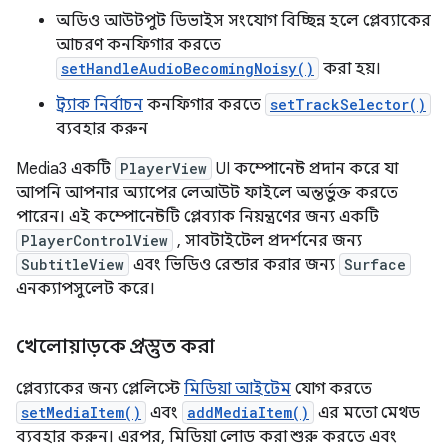
অডিও আউটপুট ডিভাইস সংযোগ বিচ্ছিন্ন হলে প্লেব্যাকের
আচরণ কনফিগার করতে
setHandleAudioBecomingNoisy()
করা হয়।
ট্র্যাক নির্বাচন
কনফিগার করতে
setTrackSelector()
ব্যবহার করুন
Media3 একটি
PlayerView
UI কম্পোনেন্ট প্রদান করে যা
আপনি আপনার অ্যাপের লেআউট ফাইলে অন্তর্ভুক্ত করতে
পারেন। এই কম্পোনেন্টটি প্লেব্যাক নিয়ন্ত্রণের জন্য একটি
PlayerControlView
, সাবটাইটেল প্রদর্শনের জন্য
SubtitleView
এবং ভিডিও রেন্ডার করার জন্য
Surface
এনক্যাপসুলেট করে।
খেলোয়াড়কে প্রস্তুত করা
প্লেব্যাকের জন্য প্লেলিস্টে
মিডিয়া আইটেম
যোগ করতে
setMediaItem()
এবং
addMediaItem()
এর মতো মেথড
ব্যবহার করুন। এরপর, মিডিয়া লোড করা শুরু করতে এবং