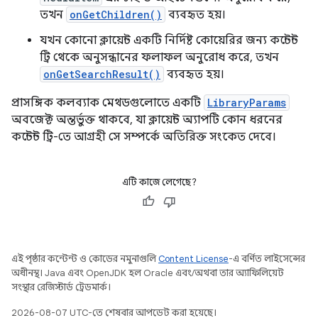
তখন
onGetChildren()
ব্যবহৃত হয়।
যখন কোনো ক্লায়েন্ট একটি নির্দিষ্ট কোয়েরির জন্য কন্টেন্ট
ট্রি থেকে অনুসন্ধানের ফলাফল অনুরোধ করে, তখন
onGetSearchResult()
ব্যবহৃত হয়।
প্রাসঙ্গিক কলব্যাক মেথডগুলোতে একটি
LibraryParams
অবজেক্ট অন্তর্ভুক্ত থাকবে, যা ক্লায়েন্ট অ্যাপটি কোন ধরনের
কন্টেন্ট ট্রি-তে আগ্রহী সে সম্পর্কে অতিরিক্ত সংকেত দেবে।
এটি কাজে লেগেছে?
এই পৃষ্ঠার কন্টেন্ট ও কোডের নমুনাগুলি
Content License
-এ বর্ণিত লাইসেন্সের
অধীনস্থ। Java এবং OpenJDK হল Oracle এবং/অথবা তার অ্যাফিলিয়েট
সংস্থার রেজিস্টার্ড ট্রেডমার্ক।
2026-08-07 UTC-তে শেষবার আপডেট করা হয়েছে।