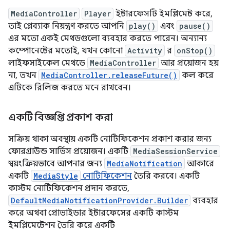
MediaController
Player
ইন্টারফেসটি ইমপ্লিমেন্ট করে,
তাই প্লেব্যাক নিয়ন্ত্রণ করতে আপনি
play()
এবং
pause()
এর মতো একই মেথডগুলো ব্যবহার করতে পারেন। অন্যান্য
কম্পোনেন্টের মতোই, যখন কোনো
Activity
র
onStop()
লাইফসাইকেল মেথডে
MediaController
আর প্রয়োজন হয়
না, তখন
MediaController.releaseFuture()
কল করে
এটিকে রিলিজ করতে মনে রাখবেন।
একটি বিজ্ঞপ্তি প্রকাশ করা
সক্রিয় থাকা অবস্থায় একটি নোটিফিকেশন প্রকাশ করার জন্য
ফোরগ্রাউন্ড সার্ভিস প্রয়োজন। একটি
MediaSessionService
স্বয়ংক্রিয়ভাবে আপনার জন্য
MediaNotification
আকারে
একটি
MediaStyle
নোটিফিকেশন
তৈরি করবে। একটি
কাস্টম নোটিফিকেশন প্রদান করতে,
DefaultMediaNotificationProvider.Builder
ব্যবহার
করে অথবা প্রোভাইডার ইন্টারফেসের একটি কাস্টম
ইমপ্লিমেন্টেশন তৈরি করে একটি