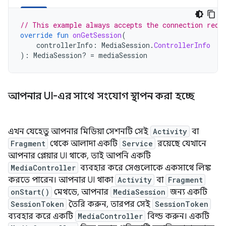
// This example always accepts the connection requ
override
fun
onGetSession
(
controllerInfo
:
MediaSession
.
ControllerInfo
):
MediaSession? 
=
mediaSession
আপনার UI-এর সাথে সংযোগ স্থাপন করা হচ্ছে
এখন যেহেতু আপনার মিডিয়া সেশনটি সেই
Activity
বা
Fragment
থেকে আলাদা একটি
Service
রয়েছে যেখানে
আপনার প্লেয়ার UI থাকে, তাই আপনি একটি
MediaController
ব্যবহার করে সেগুলোকে একসাথে লিঙ্ক
করতে পারেন। আপনার UI থাকা
Activity
বা
Fragment
onStart()
মেথডে, আপনার
MediaSession
জন্য একটি
SessionToken
তৈরি করুন, তারপর সেই
SessionToken
ব্যবহার করে একটি
MediaController
বিল্ড করুন। একটি