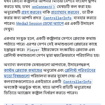
যখন কোনো কন্ট্রোলার আপনার মিডিয়া সেশনে সংযোগ স্থাপন
করতে যায়, তখন
onConnect()
মেথডটি কল করা হয়।
অনুরোধটি
গ্রহণ করবেন
নাকি
প্রত্যাখ্যান করবেন
, তা ঠিক
করার জন্য আপনি প্রদত্ত
ControllerInfo
ব্যবহার করতে
পারেন।
Media3 Session ডেমো অ্যাপে
এর একটি উদাহরণ
দেখুন।
একবার সংযুক্ত হলে, একটি কন্ট্রোলার সেশনে প্লেব্যাক কমান্ড
পাঠাতে পারে। এরপর সেশন সেই কমান্ডগুলো প্লেয়ারের কাছে
হস্তান্তর করে।
Player
ইন্টারফেসে সংজ্ঞায়িত প্লেব্যাক এবং
প্লেলিস্ট কমান্ডগুলো সেশন দ্বারা স্বয়ংক্রিয়ভাবে পরিচালিত হয়।
অন্যান্য কলব্যাক মেথডগুলো আপনাকে, উদাহরণস্বরূপ,
কাস্টম প্লেব্যাক কমান্ডের
অনুরোধ এবং
প্লেলিস্ট পরিবর্তনের
মতো বিষয়গুলো
পরিচালনা করার সুযোগ দেয়। এই
কলব্যাকগুলোতেও একইভাবে একটি
ControllerInfo
অবজেক্ট অন্তর্ভুক্ত থাকে, যাতে আপনি প্রতিটি অনুরোধের
ভিত্তিতে অ্যাক্সেস কন্ট্রোল নির্ধারণ করতে পারেন।