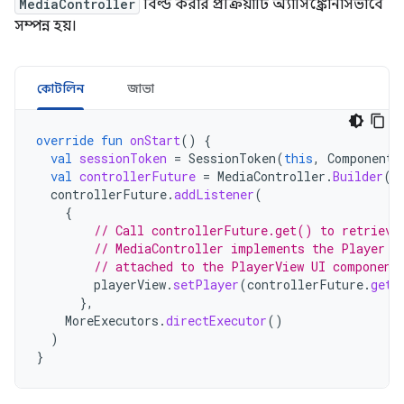
MediaController
বিল্ড করার প্রক্রিয়াটি অ্যাসিঙ্ক্রোনাসভাবে
সম্পন্ন হয়।
কোটলিন
জাভা
override
fun
onStart
()
{
val
sessionToken
=
SessionToken
(
this
,
ComponentN
val
controllerFuture
=
MediaController
.
Builder
(
t
controllerFuture
.
addListener
(
{
// Call controllerFuture.get() to retrieve
// MediaController implements the Player i
// attached to the PlayerView UI component
playerView
.
setPlayer
(
controllerFuture
.
get
(
},
MoreExecutors
.
directExecutor
()
)
}