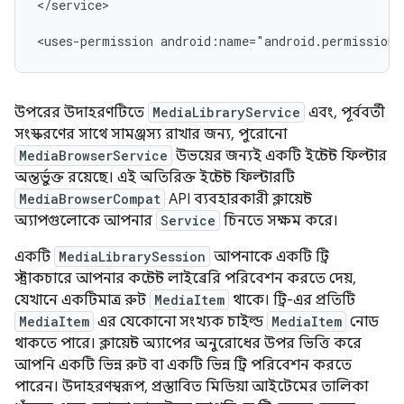
</service>

<uses-permission
android:name="android.permission.
উপরের উদাহরণটিতে
MediaLibraryService
এবং, পূর্ববর্তী
সংস্করণের সাথে সামঞ্জস্য রাখার জন্য, পুরোনো
MediaBrowserService
উভয়ের জন্যই একটি ইন্টেন্ট ফিল্টার
অন্তর্ভুক্ত রয়েছে। এই অতিরিক্ত ইন্টেন্ট ফিল্টারটি
MediaBrowserCompat
API ব্যবহারকারী ক্লায়েন্ট
অ্যাপগুলোকে আপনার
Service
চিনতে সক্ষম করে।
একটি
MediaLibrarySession
আপনাকে একটি ট্রি
স্ট্রাকচারে আপনার কন্টেন্ট লাইব্রেরি পরিবেশন করতে দেয়,
যেখানে একটিমাত্র রুট
MediaItem
থাকে। ট্রি-এর প্রতিটি
MediaItem
এর যেকোনো সংখ্যক চাইল্ড
MediaItem
নোড
থাকতে পারে। ক্লায়েন্ট অ্যাপের অনুরোধের উপর ভিত্তি করে
আপনি একটি ভিন্ন রুট বা একটি ভিন্ন ট্রি পরিবেশন করতে
পারেন। উদাহরণস্বরূপ, প্রস্তাবিত মিডিয়া আইটেমের তালিকা