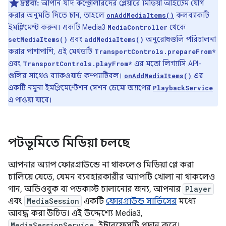
দ্রষ্টব্য:
আপনি যদি কন্ট্রোলারদের প্লেয়ারে মিডিয়া আইটেম যোগ
করার অনুমতি দিতে চান, তাহলে
কলব্যাকটি
onAddMediaItems()
ইমপ্লিমেন্ট করুন। একটি Media3
থেকে
MediaController
এবং
অনুরোধগুলি পরিচালনা
setMediaItems()
addMediaItems()
করার পাশাপাশি, এই মেথডটি
TransportControls.prepareFrom*
এবং
এর মতো লিগ্যাসি API-
TransportControls.playFrom*
গুলির সাথেও ব্যাকওয়ার্ড কম্প্যাটিবল।
এর
onAddMediaItems()
একটি নমুনা ইমপ্লিমেন্টেশন সেশন ডেমো অ্যাপের
PlaybackService
এ পাওয়া যাবে।
পটভূমিতে মিডিয়া চলছে
আপনার অ্যাপ ফোরগ্রাউন্ডে না থাকলেও মিডিয়া প্লে করা
চালিয়ে যেতে, যেমন ব্যবহারকারীর অ্যাপটি খোলা না থাকলেও
গান, অডিওবুক বা পডকাস্ট চালানোর জন্য, আপনার
Player
এবং
MediaSession
একটি
ফোরগ্রাউন্ড সার্ভিসের
মধ্যে
আবদ্ধ করা উচিত। এই উদ্দেশ্যে Media3,
MediaSessionService
ইন্টারফেসটি প্রদান করে।