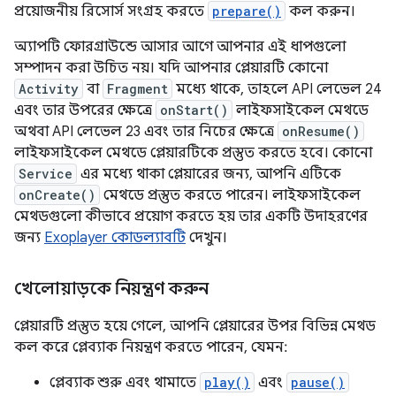
প্রয়োজনীয় রিসোর্স সংগ্রহ করতে
prepare()
কল করুন।
অ্যাপটি ফোরগ্রাউন্ডে আসার আগে আপনার এই ধাপগুলো
সম্পাদন করা উচিত নয়। যদি আপনার প্লেয়ারটি কোনো
Activity
বা
Fragment
মধ্যে থাকে, তাহলে API লেভেল 24
এবং তার উপরের ক্ষেত্রে
onStart()
লাইফসাইকেল মেথডে
অথবা API লেভেল 23 এবং তার নিচের ক্ষেত্রে
onResume()
লাইফসাইকেল মেথডে প্লেয়ারটিকে প্রস্তুত করতে হবে। কোনো
Service
এর মধ্যে থাকা প্লেয়ারের জন্য, আপনি এটিকে
onCreate()
মেথডে প্রস্তুত করতে পারেন। লাইফসাইকেল
মেথডগুলো কীভাবে প্রয়োগ করতে হয় তার একটি উদাহরণের
জন্য
Exoplayer কোডল্যাবটি
দেখুন।
খেলোয়াড়কে নিয়ন্ত্রণ করুন
প্লেয়ারটি প্রস্তুত হয়ে গেলে, আপনি প্লেয়ারের উপর বিভিন্ন মেথড
কল করে প্লেব্যাক নিয়ন্ত্রণ করতে পারেন, যেমন:
প্লেব্যাক শুরু এবং থামাতে
play()
এবং
pause()