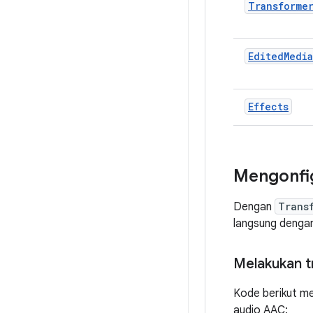
Transforme
EditedMedi
Effects
Mengonfig
Dengan
Trans
langsung denga
Melakukan t
Kode berikut me
audio AAC: