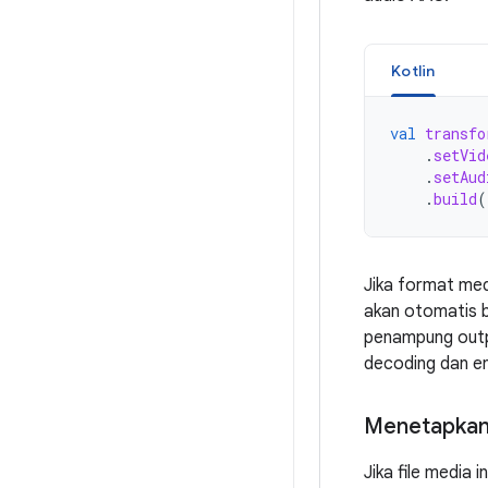
Kotlin
val
transfo
.
setVid
.
setAud
.
build
(
Jika format med
akan otomatis b
penampung outpu
decoding dan e
Menetapka
Jika file media