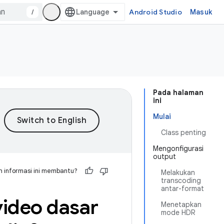
/
Android Studio
Masuk
Pada halaman
ini
Mulai
Class penting
Mengonfigurasi
output
 informasi ini membantu?
Melakukan
transcoding
antar-format
video dasar
Menetapkan
mode HDR