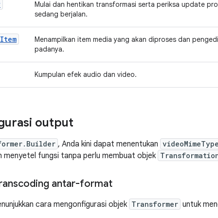
r
Mulai dan hentikan transformasi serta periksa update pr
sedang berjalan.
aItem
Menampilkan item media yang akan diproses dan pengedi
padanya.
Kumpulan efek audio dan video.
urasi output
former.Builder
, Anda kini dapat menentukan
videoMimeTyp
n menyetel fungsi tanpa perlu membuat objek
Transformatio
ranscoding antar-format
nunjukkan cara mengonfigurasi objek
Transformer
untuk men