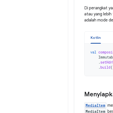
Di perangkat ya
atau yang lebih 
adalah mode de
Kotlin
val
composi
Immutab
.
setHdr
.
build
(
Menyiapk
MediaItem
mer
MediaItem
bes