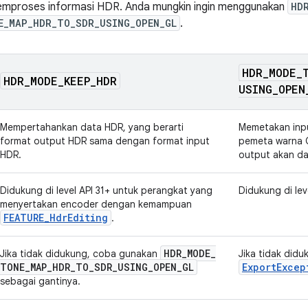
mproses informasi HDR. Anda mungkin ingin menggunakan
HD
E_MAP_HDR_TO_SDR_USING_OPEN_GL
.
HDR
_
MODE
_
HDR
_
MODE
_
KEEP
_
HDR
USING
_
OPEN
Mempertahankan data HDR, yang berarti
Memetakan inp
format output HDR sama dengan format input
pemeta warna O
HDR.
output akan d
Didukung di level API 31+ untuk perangkat yang
Didukung di lev
menyertakan encoder dengan kemampuan
FEATURE_HdrEditing
.
HDR
_
MODE
_
Jika tidak didukung, coba gunakan
Jika tidak did
TONE
_
MAP
_
HDR
_
TO
_
SDR
_
USING
_
OPEN
_
GL
ExportExcep
sebagai gantinya.