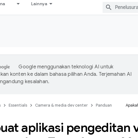
ana
Lainnya
s
Google menggunakan teknologi AI untuk
an konten ke dalam bahasa pilihan Anda. Terjemahan AI
ngandung kesalahan.
s
Essentials
Camera & media dev center
Panduan
Apakah
at aplikasi pengeditan 