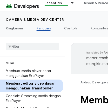
Essentials
Desain & Renc
CAMERA & MEDIA DEV CENTER
Ringkasan
Panduan
Contoh
Komunita
menerjemahk
Mulai
mungkin me
Membuat media player dasar
menggunakan Exo
Player
Android Developer
Membuat editor video dasar
menggunakan Transformer
Codelab: Streaming media dengan
Membu
Exo
Player