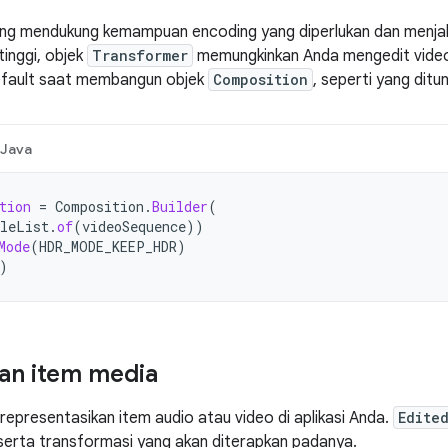
ng mendukung kemampuan encoding yang diperlukan dan menjalan
tinggi, objek
Transformer
memungkinkan Anda mengedit vid
fault saat membangun objek
Composition
, seperti yang ditu
Java
tion
=
Composition
.
Builder
(
leList
.
of
(
videoSequence
))
Mode
(
HDR_MODE_KEEP_HDR
)
)
an item media
epresentasikan item audio atau video di aplikasi Anda.
Edite
erta transformasi yang akan diterapkan padanya.