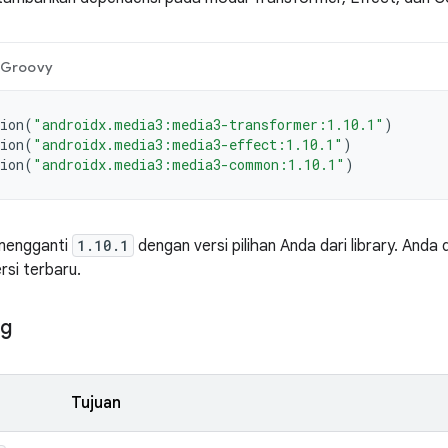
Groovy
ion
(
"androidx.media3:media3-transformer:1.10.1"
)
ion
(
"androidx.media3:media3-effect:1.10.1"
)
ion
(
"androidx.media3:media3-common:1.10.1"
)
 mengganti
1.10.1
dengan versi pilihan Anda dari library. Anda
rsi terbaru.
ng
Tujuan