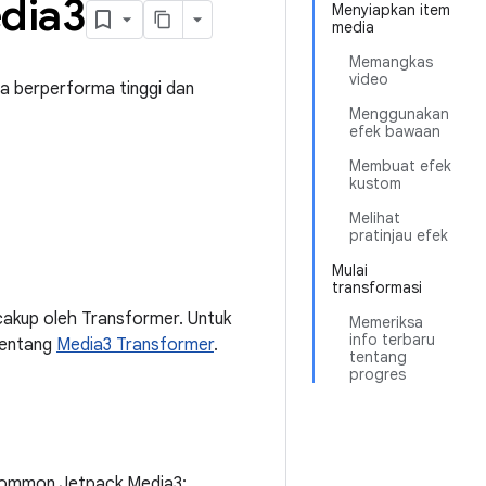
dia3
Menyiapkan item
media
Memangkas
video
a berperforma tinggi dan
Menggunakan
efek bawaan
Membuat efek
kustom
Melihat
pratinjau efek
Mulai
transformasi
akup oleh Transformer. Untuk
Memeriksa
info terbaru
tentang
Media3 Transformer
.
tentang
progres
 Common Jetpack Media3: