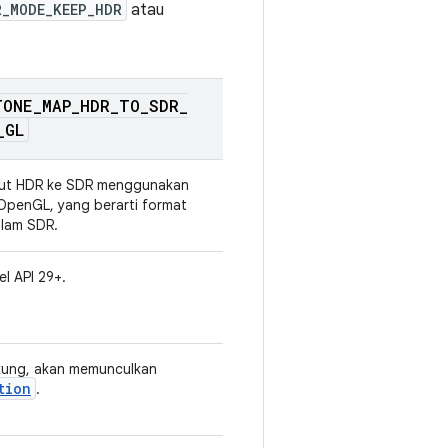
R_MODE_KEEP_HDR
atau
TONE
_
MAP
_
HDR
_
TO
_
SDR
_
_
GL
ut HDR ke SDR menggunakan
penGL, yang berarti format
alam SDR.
el API 29+.
ukung, akan memunculkan
tion
.