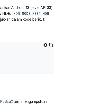
kan Android 13 (level API 33)
eo HDR.
HDR_MODE_KEEP_HDR
njukkan dalam kode berikut:
dMediaItem
mengumpulkan