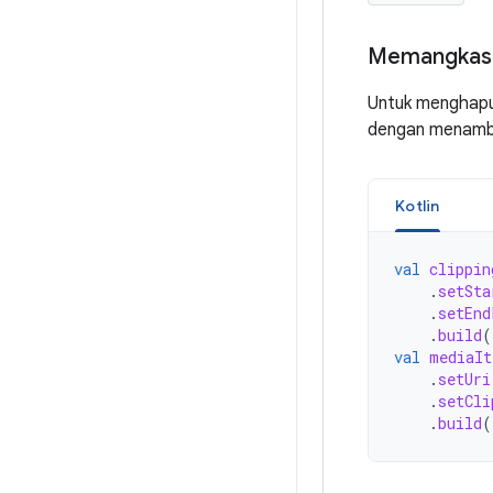
Memangkas 
Untuk menghapus
dengan menam
Kotlin
val
clippin
.
setSta
.
setEnd
.
build
(
val
mediaIt
.
setUri
.
setCli
.
build
(