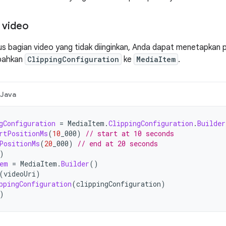
video
 bagian video yang tidak diinginkan, Anda dapat menetapkan p
bahkan
ClippingConfiguration
ke
MediaItem
.
Java
gConfiguration
=
MediaItem
.
ClippingConfiguration
.
Builder
rtPositionMs
(
10
_000
)
// start at 10 seconds
PositionMs
(
20
_000
)
// end at 20 seconds
)
em
=
MediaItem
.
Builder
()
(
videoUri
)
ppingConfiguration
(
clippingConfiguration
)
)