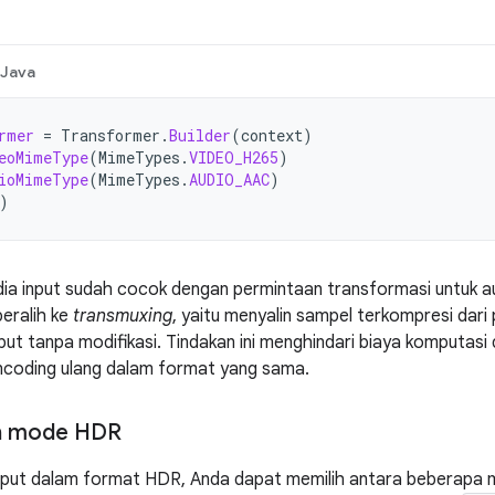
Java
rmer
=
Transformer
.
Builder
(
context
)
eoMimeType
(
MimeTypes
.
VIDEO_H265
)
ioMimeType
(
MimeTypes
.
AUDIO_AAC
)
)
ia input sudah cocok dengan permintaan transformasi untuk a
eralih ke
transmuxing
, yaitu menyalin sampel terkompresi dari
t tanpa modifikasi. Tindakan ini menghindari biaya komputasi 
ncoding ulang dalam format yang sama.
n mode HDR
 input dalam format HDR, Anda dapat memilih antara beberapa