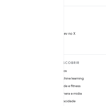
X
Siga @AndroidDev no X
MAIS SOBRE O ANDROID
DESCOBRIR
Android
Jogos
Android para empresas
Machine learning
Segurança
Saúde e fitness
Source
Câmera e mídia
Notícias
Privacidade