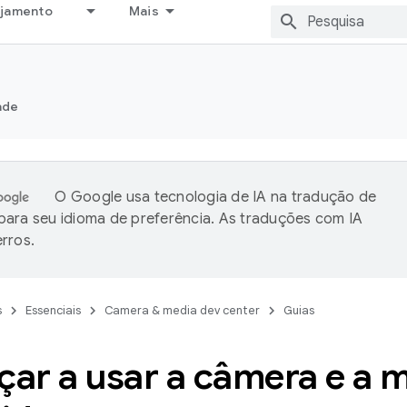
ejamento
Mais
ade
O Google usa tecnologia de IA na tradução de
ara seu idioma de preferência. As traduções com IA
rros.
s
Essenciais
Camera & media dev center
Guias
ar a usar a câmera e a m