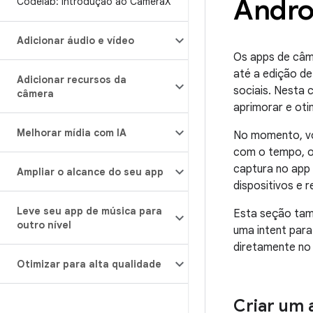
Andro
Codelab: introdução ao Camera
X
Adicionar áudio e vídeo
Os apps de câm
até a edição d
Adicionar recursos da
sociais. Nesta 
câmera
aprimorar e oti
Melhorar mídia com IA
No momento, vo
com o tempo, o
captura no app 
Ampliar o alcance do seu app
dispositivos e 
Leve seu app de música para
Esta seção tam
outro nível
uma intent para
diretamente no
Otimizar para alta qualidade
Criar um 