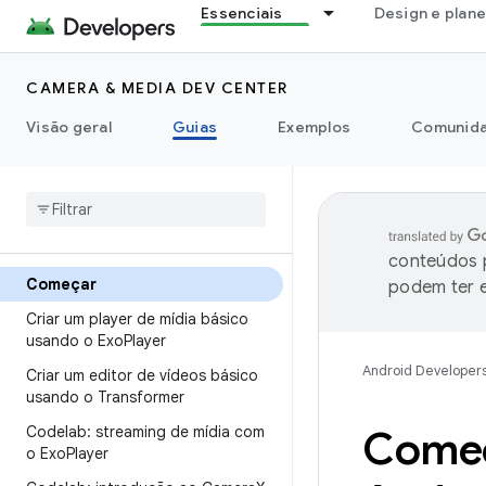
Essenciais
Design e plan
CAMERA & MEDIA DEV CENTER
Visão geral
Guias
Exemplos
Comunid
conteúdos p
Começar
podem ter e
Criar um player de mídia básico
usando o Exo
Player
Android Developer
Criar um editor de vídeos básico
usando o Transformer
Codelab: streaming de mídia com
Começ
o Exo
Player