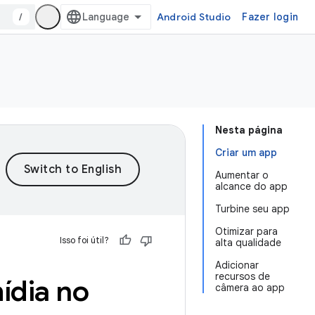
/
Android Studio
Fazer login
Nesta página
Criar um app
Aumentar o
alcance do app
Turbine seu app
Otimizar para
Isso foi útil?
alta qualidade
Adicionar
recursos de
ídia no
câmera ao app