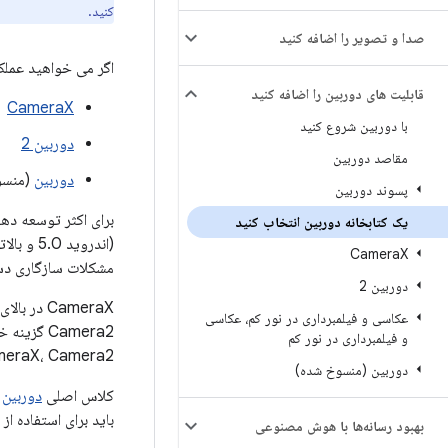
کنید.
صدا و تصویر را اضافه کنید
اگر می خواهید عملکر
قابلیت های دوربین را اضافه کنید
CameraX
با دوربین شروع کنید
دوربین 2
مقاصد دوربین
دوربین
(منسو
پسوند دوربین
برای اکثر توسعه ده
یک کتابخانه دوربین انتخاب کنید
Camera
X
مشکلات سازگاری دست
دوربین 2
CameraX در بالای بسته
عکاسی و فیلمبرداری در نور کم، عکاسی
و فیلمبرداری در نور کم
CameraX، Camera2 روی Android 5.0 (سطح API 21) و بالاتر
دوربین (منسوخ شده)
کلاس اصلی
دوربین
باید برای استفاده ا
بهبود رسانه‌ها با هوش مصنوعی