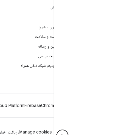
مطالب بیشتر درباره
کاوش
ANDROID
بازی
Android
یادگیری ماشین
Android برای سازمان‌ها
بهداشت و سلامت
امنیت
دوربین و رسانه
منبع آزاد
حریم خصوصی
اخبار
نسل پنجم شبکه تلفن همراه
وبلاگ
پادکست‌ها
oud Platform
Firebase
Chrome
Android
حریم خصوصی
مجوز
دستورالعمل‌های نمانام
Manage cookies
دریافت اخبار 