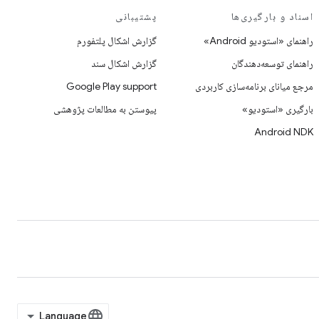
اسناد و بارگیری‌ها
پشتیبانی
راهنمای «استودیو Android»
گزارش اشکال پلتفورم
راهنمای توسعه‌دهندگان
گزارش اشکال سند
مرجع میانای برنامه‌سازی کاربردی
Google Play support
بارگیری «استودیو»
پیوستن به مطالعات پژوهشی
Android NDK