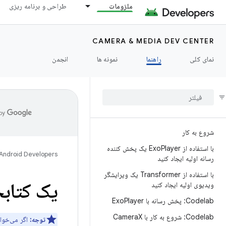
ملزومات
طراحی و برنامه ریزی
CAMERA & MEDIA DEV CENTER
نمای کلی
راهنما
نمونه ها
انجمن
شروع به کار
با استفاده از Exo
Player یک پخش کننده
Android Developers
رسانه اولیه ایجاد کنید
با استفاده از Transformer یک ویرایشگر
یک کتابخ
ویدیوی اولیه ایجاد کنید
Codelab: پخش رسانه با Exo
Player
Codelab: شروع به کار با Camera
X
توجه:
اگر می‌خوا