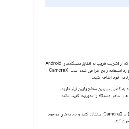
توصیه می شود. CameraX یک کتابخانه Jetpack است که از اکثریت قریب به اتفاق دستگاه‌های Android
(اندروید 5.0 و بالاتر) پشتیبانی می‌کند و یک API سازگار و سطح بالا را ارائه می‌کند که در مورد موارد استفاده رایج طراحی شده است. CameraX
امه خود اضافه کنید.
 به کنترل دوربین سطح پایین نیاز دارید،
ست. از شما می خواهد پیکربندی های خاص دستگاه را مدیریت کنید. مانند
Android منسوخ شده است. برنامه‌های جدید باید از CameraX (توصیه‌شده) یا Camera2 استفاده کنند و برنامه‌های موجود
جرت کنند.