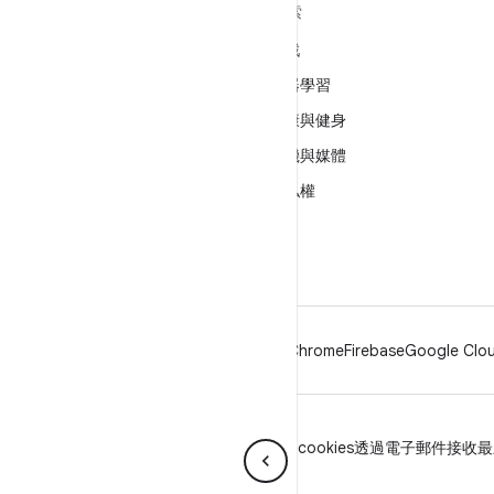
深入瞭解 ANDROID
探索
Android
遊戲
企業專用 Android
機器學習
安全性
健康與健身
原始碼
相機與媒體
新聞
隱私權
網誌
5G
Podcast
Android
Chrome
Firebase
Google Clou
隱私權
授權
品牌宣傳指南
Manage cookies
透過電子郵件接收最