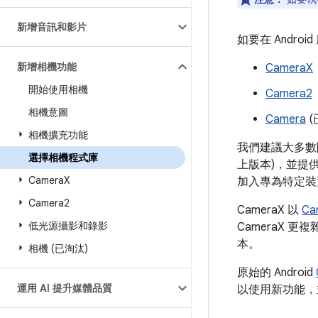
新增音訊和影片
如要在 Andr
新增相機功能
CameraX
開始使用相機
Camera2
相機意圖
Camera
(
相機擴充功能
我們建議大多
選擇相機程式庫
上版本)，並提供
Camera
X
加入專為特定裝
Camera2
CameraX 以
Ca
低光源攝影和錄影
CameraX 更複
本。
相機 (已淘汰)
原始的 Android
運用 AI 提升媒體品質
以使用新功能，