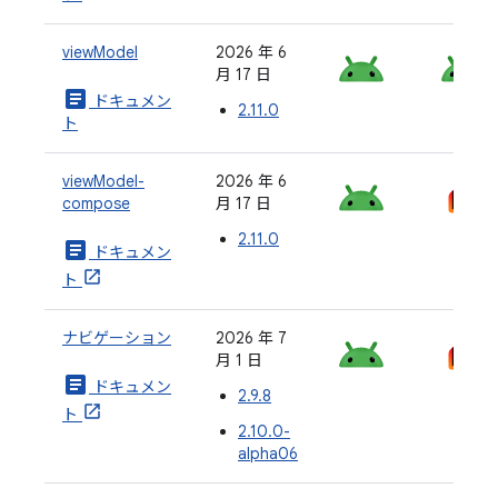
viewModel
2026 年 6
月 17 日
article
ドキュメン
2.11.0
ト
viewModel-
2026 年 6
compose
月 17 日
2.11.0
article
ドキュメン
ト
ナビゲーション
2026 年 7
月 1 日
article
ドキュメン
2.9.8
ト
2.10.0-
alpha06