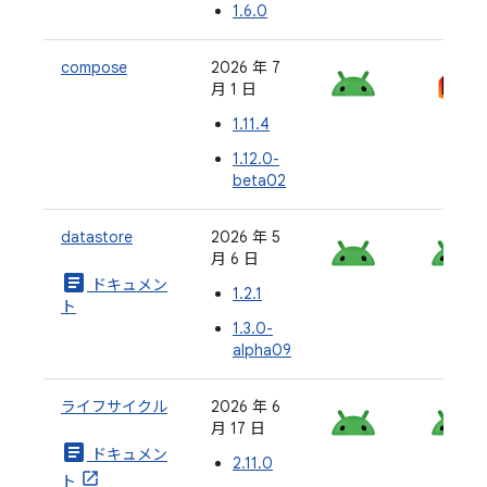
1.6.0
compose
2026 年 7
月 1 日
1.11.4
1.12.0-
beta02
datastore
2026 年 5
月 6 日
article
ドキュメン
1.2.1
ト
1.3.0-
alpha09
ライフサイクル
2026 年 6
月 17 日
article
ドキュメン
2.11.0
ト