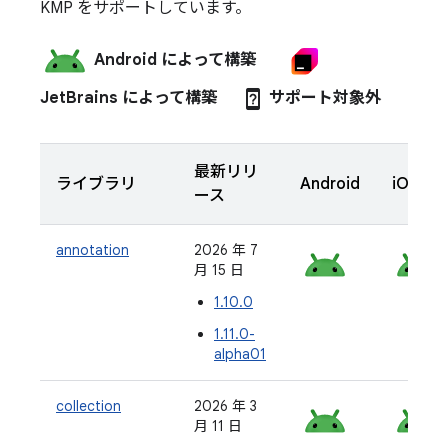
KMP をサポートしています。
Android によって構築
device_unknown
JetBrains によって構築
サポート対象外
最新リリ
ライブラリ
Android
iOS
ース
annotation
2026 年 7
月 15 日
1.10.0
1.11.0-
alpha01
collection
2026 年 3
月 11 日