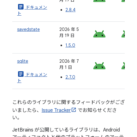
article
ドキュメン
2.8.4
ト
savedstate
2026 年 5
月 19 日
1.5.0
sqlite
2026 年 7
月 1 日
article
ドキュメン
2.7.0
ト
これらのライブラリに関するフィードバックがござ
いましたら、
Issue Tracker
でお知らせくださ
い。
JetBrains が公開しているライブラリは、Android