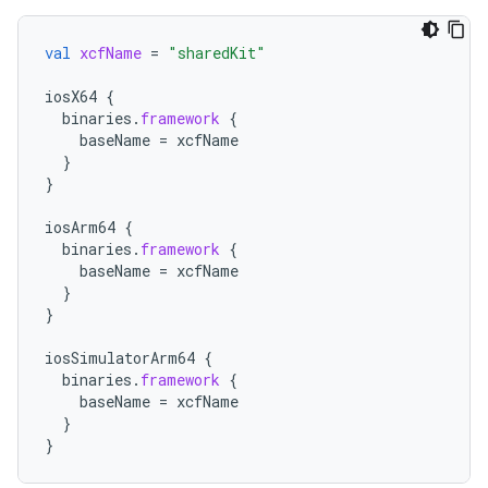
val
xcfName
=
"sharedKit"
iosX64
{
binaries
.
framework
{
baseName
=
xcfName
}
}
iosArm64
{
binaries
.
framework
{
baseName
=
xcfName
}
}
iosSimulatorArm64
{
binaries
.
framework
{
baseName
=
xcfName
}
}