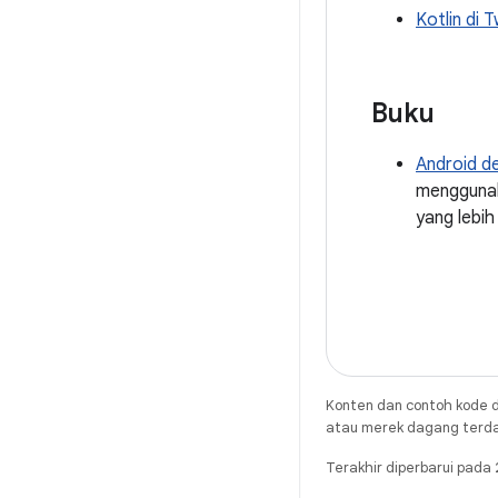
Kotlin di T
Buku
Android d
menggunaka
yang lebih 
Konten dan contoh kode d
atau merek dagang terdaft
Terakhir diperbarui pad