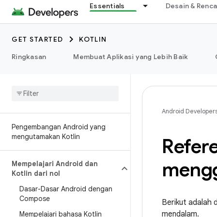
Essentials
Desain & Renc
GET STARTED
KOTLIN
Ringkasan
Membuat Aplikasi yang Lebih Baik
Android Developer
Pengembangan Android yang
mengutamakan Kotlin
Refer
mengg
Mempelajari Android dan
Kotlin dari nol
Dasar-Dasar Android dengan
Compose
Berikut adalah 
mendalam.
Mempelajari bahasa Kotlin