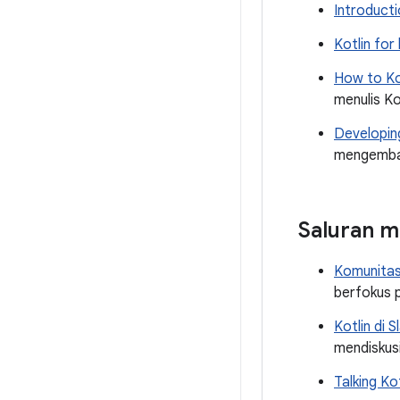
Introduct
Kotlin for
How to Ko
menulis Ko
Developing
mengemban
Saluran m
Komunitas
berfokus p
Kotlin di S
mendiskusi
Talking Kot