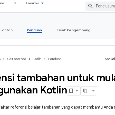
ana
Lainnya
Contoh
Panduan
Kisah Pengembang
s
Get started
Kotlin
Panduan
Apakah
ensi tambahan untuk mul
unakan Kotlin
daftar referensi belajar tambahan yang dapat membantu Anda m