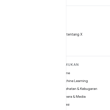
X
Ikuti @AndroidDev tentang X
SELENGKAPNYA
TEMUKAN
TENTANG ANDROID
Game
Android
Machine Learning
Android untuk Perusahaan
Kesehatan & Kebugaran
Keamanan
Kamera & Media
Source
Privasi
Berita