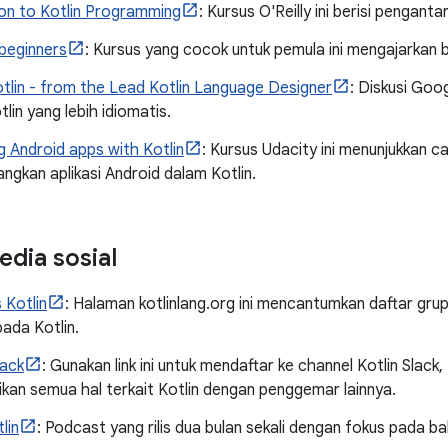
ion to Kotlin Programming
: Kursus O'Reilly ini berisi penganta
 beginners
: Kursus yang cocok untuk pemula ini mengajarkan b
tlin - from the Lead Kotlin Language Designer
: Diskusi Goo
tlin yang lebih idiomatis.
 Android apps with Kotlin
: Kursus Udacity ini menunjukkan 
gkan aplikasi Android dalam Kotlin.
edia sosial
 Kotlin
: Halaman kotlinlang.org ini mencantumkan daftar gr
ada Kotlin.
lack
: Gunakan link ini untuk mendaftar ke channel Kotlin Slac
kan semua hal terkait Kotlin dengan penggemar lainnya.
lin
: Podcast yang rilis dua bulan sekali dengan fokus pada ba