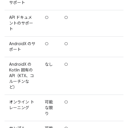
サポート
API ドキュメ
○
○
ントのサポー
ト
AndroidX のサ
○
○
ポート
AndroidX の
なし
○
Kotlin 固有の
API（KTX、コ
ルーチンな
ど）
オンライン ト
可能
○
レーニング
な限
り