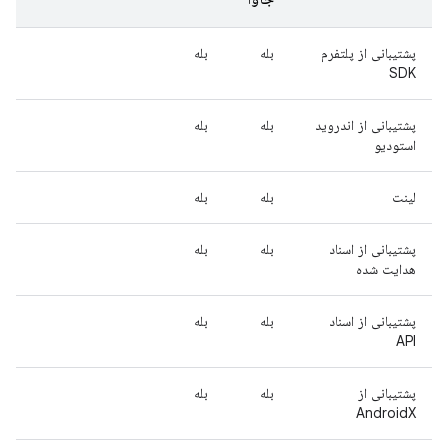
پشتیبانی از پلتفرم
بله
بله
SDK
پشتیبانی از اندروید
بله
بله
استودیو
لینت
بله
بله
پشتیبانی از اسناد
بله
بله
هدایت شده
پشتیبانی از اسناد
بله
بله
API
پشتیبانی از
بله
بله
AndroidX