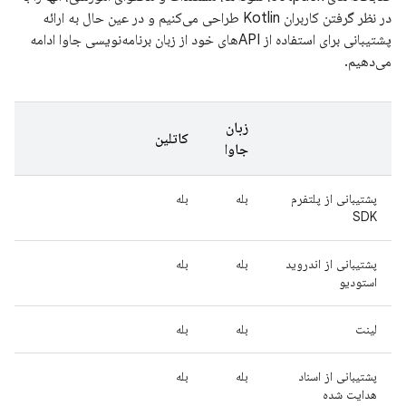
در نظر گرفتن کاربران Kotlin طراحی می‌کنیم و در عین حال به ارائه
پشتیبانی برای استفاده از APIهای خود از زبان برنامه‌نویسی جاوا ادامه
می‌دهیم.
زبان
کاتلین
جاوا
پشتیبانی از پلتفرم
بله
بله
SDK
پشتیبانی از اندروید
بله
بله
استودیو
لینت
بله
بله
پشتیبانی از اسناد
بله
بله
هدایت شده