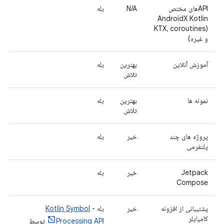
APIهای مختص
N/A
بله
AndroidX Kotlin
(KTX، coroutines
و غیره)
آموزش آنلاین
بهترین
بله
تلاش
نمونه ها
بهترین
بله
تلاش
پروژه های چند
خیر
بله
پلتفرمی
Jetpack
خیر
بله
Compose
پشتیبانی از افزونه
خیر
بله -
Kotlin Symbol
کامپایلر
Processing API
توسط