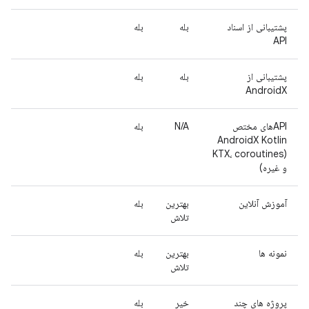
پشتیبانی از اسناد
بله
بله
API
پشتیبانی از
بله
بله
AndroidX
APIهای مختص
N/A
بله
AndroidX Kotlin
(KTX، coroutines
و غیره)
آموزش آنلاین
بهترین
بله
تلاش
نمونه ها
بهترین
بله
تلاش
پروژه های چند
خیر
بله