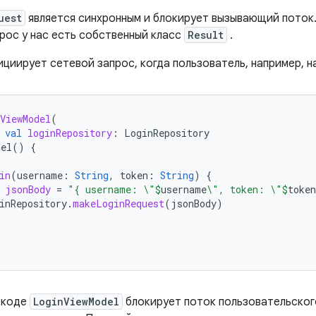
uest
является синхронным и блокирует вызывающий поток
прос у нас есть собственный класс
Result
.
циирует сетевой запрос, когда пользователь, например, н
ViewModel
(
val
loginRepository
:
LoginRepository
del
()
{
in
(
username
:
String
,
token
:
String
)
{
jsonBody
=
"{ username: \"
$
username
\", token: \"
$
token
inRepository
.
makeLoginRequest
(
jsonBody
)
 коде
LoginViewModel
блокирует поток пользовательског