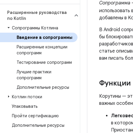
Сопрограмма
—
использовать в
Расширенные руководства
добавлены в Ko
по Kotlin
Сопрограммы Котлина
В Android соп
бы блокироват
Введение в сопрограммы
разработчиков
Расширенные концепции
статье описыва
сопрограмм
вам писать бол
Тестирование сопрограмм
Лучшие практики
сопрограмм
Функции
Дополнительные ресурсы
Корутины — эт
Котлин потоки
важных особен
Упаковывать
Легкове
Пройти сертификацию
в которо
Дополнительные ресурсы
Приостан