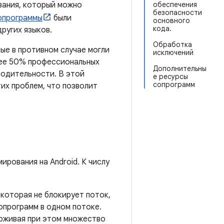
вания, который можно
обеспечения
безопасности
опрограммы
были
основного
кода.
других языков.
Обработка
ые в противном случае могли
исключений
лее 50% профессиональных
Дополнительны
одительности. В этой
е ресурсы
сопрограмм
тих проблем, что позволит
рования на Android. К числу
 которая не блокирует поток,
опрограмм в одном потоке.
ерживая при этом множество