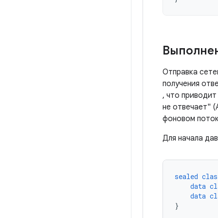
Выполнен
Отправка сете
получения отв
, что приводи
не отвечает" 
фоновом поток
Для начала дав
sealed
clas
data
cl
data
cl
}