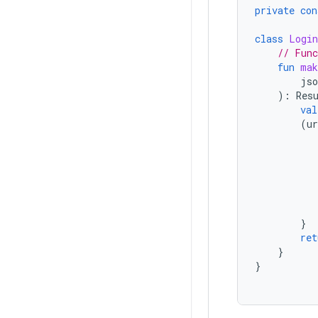
private
con
class
Login
// Func
fun
mak
jso
):
Res
val
(
ur
}
ret
}
}