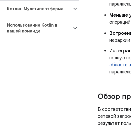
параллел
Котлин Мультиплатформа
Меньше 
операций
Использование Kotlin в
вашей команде
Встроен
иерархии
Интеграц
полную п
область 
параллель
Обзор п
В соответстви
сетевой запро
результат пол