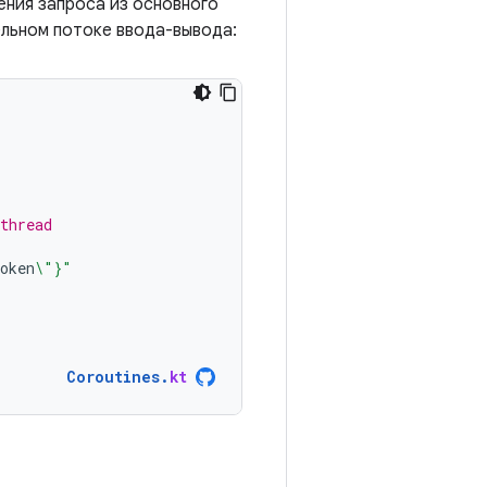
ения запроса из основного
ельном потоке ввода-вывода:
thread
oken
\"}"
Coroutines
.
kt