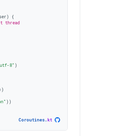
ser
)
{
nt thread
utf-8"
)
))
on"
))
Coroutines
.
kt