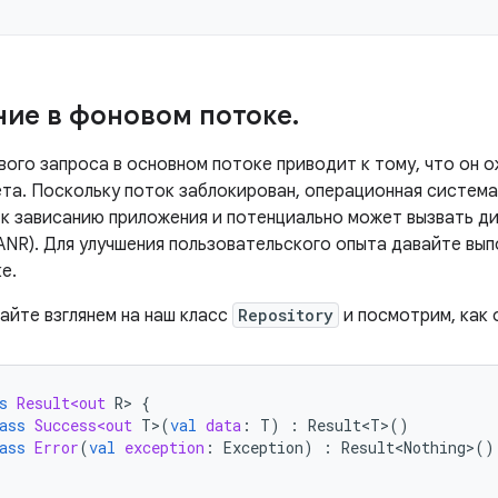
ие в фоновом потоке
.
вого запроса в основном потоке приводит к тому, что он 
ета. Поскольку поток заблокирован, операционная систем
т к зависанию приложения и потенциально может вызвать 
(ANR). Для улучшения пользовательского опыта давайте вы
е.
айте взглянем на наш класс
Repository
и посмотрим, как 
s
Result<out
R
>
{
ass
Success<out
T
>
(
val
data
:
T
)
:
Result<T>
()
ass
Error
(
val
exception
:
Exception
)
:
Result<Nothing>
()