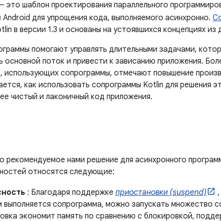
 это шаблон проектирования параллельного программиро
 Android для упрощения кода, выполняемого асинхронно.
С
tlin в версии 1.3 и основаны на устоявшихся концепциях из 
рограммы помогают управлять длительными задачами, котор
ь основной поток и привести к зависанию приложения. Бо
, использующих сопрограммы, отмечают повышение произв
ется, как использовать сопрограммы Kotlin для решения э
ее чистый и лаконичный код приложения.
о рекомендуемое нами решение для асинхронного программи
ностей относятся следующие:
сность
: Благодаря поддержке
приостановки (suspend)
,
м выполняется сопрограмма, можно запускать множество с
овка экономит память по сравнению с блокировкой, подд