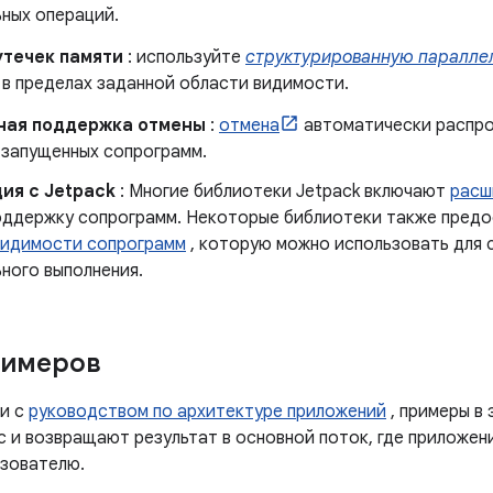
ьных операций.
утечек памяти
: используйте
структурированную паралле
 в пределах заданной области видимости.
ная поддержка отмены
:
отмена
автоматически распро
 запущенных сопрограмм.
ия с Jetpack
: Многие библиотеки Jetpack включают
расш
оддержку сопрограмм. Некоторые библиотеки также пред
видимости сопрограмм
, которую можно использовать для 
ного выполнения.
римеров
и с
руководством по архитектуре приложений
, примеры в
с и возвращают результат в основной поток, где приложе
ьзователю.