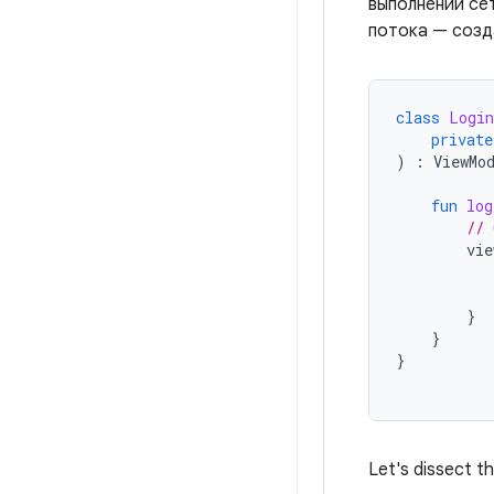
выполнении се
потока — созд
class
Login
private
)
:
ViewMo
fun
log
// 
vie
}
}
}
Let's dissect t