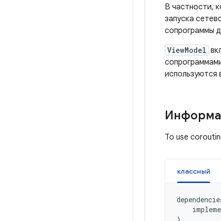
В частности, 
запуска сетев
сопрограммы д
ViewModel
вк
сопрограммами
используются 
Информац
To use coroutin
классный
dependencie
impleme
}