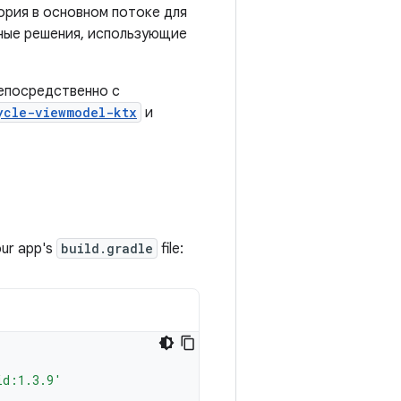
рия в основном потоке для
ные решения, использующие
епосредственно с
ycle-viewmodel-ktx
и
our app's
build.gradle
file:
id:1.3.9'