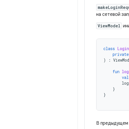
makeLoginReq
на сетевой за
ViewModel
ини
class
Login
private
)
:
ViewMo
fun
log
val
log
}
}
В предыдущем