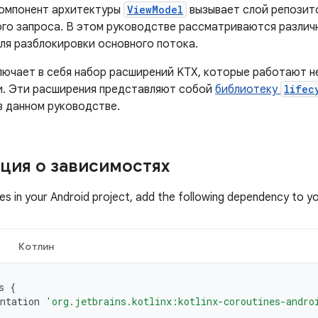
компонент архитектуры
ViewModel
вызывает слой репозито
ого запроса. В этом руководстве рассматриваются различ
ля разблокировки основного потока.
лючает в себя набор расширений KTX, которые работают н
. Эти расширения представляют собой
библиотеку
lifec
в данном руководстве.
ия о зависимостях
es in your Android project, add the following dependency to y
Котлин
s
{
ntation
'org.jetbrains.kotlinx:kotlinx-coroutines-andro