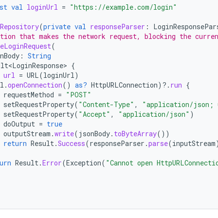
st
val
loginUrl
=
"https://example.com/login"
Repository
(
private
val
responseParser
:
LoginResponsePar
tion that makes the network request, blocking the curre
eLoginRequest
(
nBody
:
String
ult<LoginResponse>
{
url
=
URL
(
loginUrl
)
l
.
openConnection
()
as?
HttpURLConnection
)
?.
run
{
requestMethod
=
"POST"
setRequestProperty
(
"Content-Type"
,
"application/json; 
setRequestProperty
(
"Accept"
,
"application/json"
)
doOutput
=
true
outputStream
.
write
(
jsonBody
.
toByteArray
())
return
Result
.
Success
(
responseParser
.
parse
(
inputStream
urn
Result
.
Error
(
Exception
(
"Cannot open HttpURLConnecti