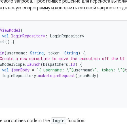
тевого запроса. Простейшее решение для переноса выполн
ать новую сопрограмму и выполнить сетевой запрос в отд
ViewModel
(
val
loginRepository
:
LoginRepository
del
()
{
in
(
username
:
String
,
token
:
String
)
{
Create a new coroutine to move the execution off the UI 
wModelScope
.
launch
(
Dispatchers
.
IO
)
{
val
jsonBody
=
"{ username: \"
$
username
\", token: \"
$
t
loginRepository
.
makeLoginRequest
(
jsonBody
)
he coroutines code in the
login
function: