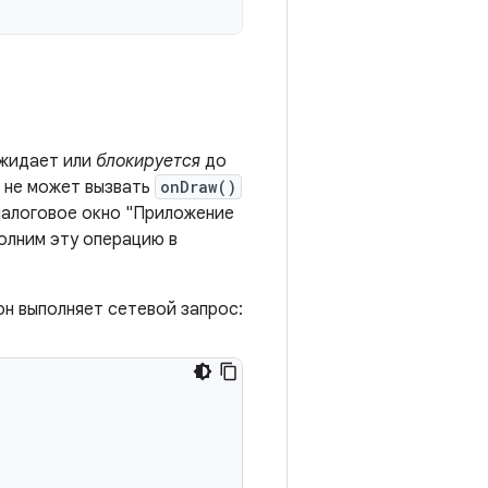
ожидает или
блокируется
до
а не может вызвать
onDraw()
диалоговое окно "Приложение
полним эту операцию в
он выполняет сетевой запрос: