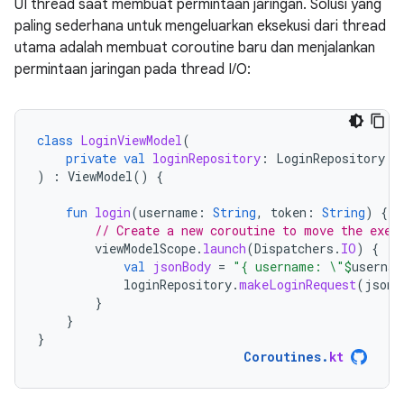
UI thread saat membuat permintaan jaringan. Solusi yang
paling sederhana untuk mengeluarkan eksekusi dari thread
utama adalah membuat coroutine baru dan menjalankan
permintaan jaringan pada thread I/O:
class
LoginViewModel
(
private
val
loginRepository
:
LoginRepository
)
:
ViewModel
()
{
fun
login
(
username
:
String
,
token
:
String
)
{
// Create a new coroutine to move the exec
viewModelScope
.
launch
(
Dispatchers
.
IO
)
{
val
jsonBody
=
"{ username: \"
$
usernam
loginRepository
.
makeLoginRequest
(
jsonB
}
}
}
Coroutines
.
kt