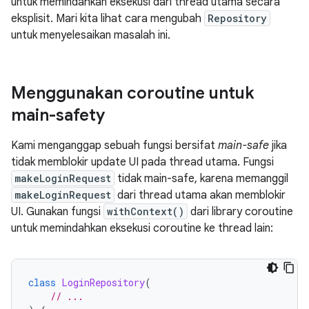
untuk memindahkan eksekusi dari thread utama secara
eksplisit. Mari kita lihat cara mengubah
Repository
untuk menyelesaikan masalah ini.
Menggunakan coroutine untuk
main-safety
Kami menganggap sebuah fungsi bersifat
main-safe
jika
tidak memblokir update UI pada thread utama. Fungsi
makeLoginRequest
tidak main-safe, karena memanggil
makeLoginRequest
dari thread utama akan memblokir
UI. Gunakan fungsi
withContext()
dari library coroutine
untuk memindahkan eksekusi coroutine ke thread lain:
class
LoginRepository
(
// ...