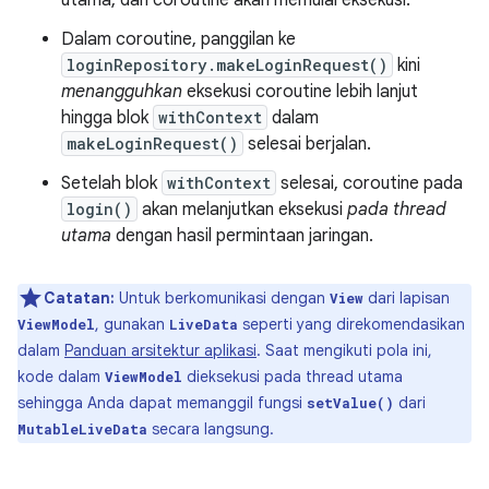
utama, dan coroutine akan memulai eksekusi.
Dalam coroutine, panggilan ke
loginRepository.makeLoginRequest()
kini
menangguhkan
eksekusi coroutine lebih lanjut
hingga blok
withContext
dalam
makeLoginRequest()
selesai berjalan.
Setelah blok
withContext
selesai, coroutine pada
login()
akan melanjutkan eksekusi
pada thread
utama
dengan hasil permintaan jaringan.
Catatan:
Untuk berkomunikasi dengan
dari lapisan
View
, gunakan
seperti yang direkomendasikan
ViewModel
LiveData
dalam
Panduan arsitektur aplikasi
. Saat mengikuti pola ini,
kode dalam
dieksekusi pada thread utama
ViewModel
sehingga Anda dapat memanggil fungsi
dari
setValue()
secara langsung.
MutableLiveData