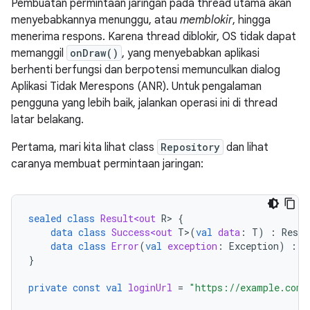
Pembuatan permintaan jaringan pada thread utama akan
menyebabkannya menunggu, atau
memblokir
, hingga
menerima respons. Karena thread diblokir, OS tidak dapat
memanggil
onDraw()
, yang menyebabkan aplikasi
berhenti berfungsi dan berpotensi memunculkan dialog
Aplikasi Tidak Merespons (ANR). Untuk pengalaman
pengguna yang lebih baik, jalankan operasi ini di thread
latar belakang.
Pertama, mari kita lihat class
Repository
dan lihat
caranya membuat permintaan jaringan:
sealed
class
Result<out
R
>
{
data
class
Success<out
T
>
(
val
data
:
T
)
:
Resul
data
class
Error
(
val
exception
:
Exception
)
:
R
}
private
const
val
loginUrl
=
"https://example.com/