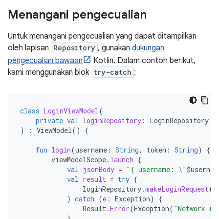
Menangani pengecualian
Untuk menangani pengecualian yang dapat ditampilkan
oleh lapisan
Repository
, gunakan
dukungan
pengecualian bawaan
Kotlin. Dalam contoh berikut,
kami menggunakan blok
try-catch
:
class
LoginViewModel
(
private
val
loginRepository
:
LoginRepository
)
:
ViewModel
()
{
fun
login
(
username
:
String
,
token
:
String
)
{
viewModelScope
.
launch
{
val
jsonBody
=
"{ username: \"
$
usernam
val
result
=
try
{
loginRepository
.
makeLoginRequest
(
j
}
catch
(
e
:
Exception
)
{
Result
.
Error
(
Exception
(
"Network re
}