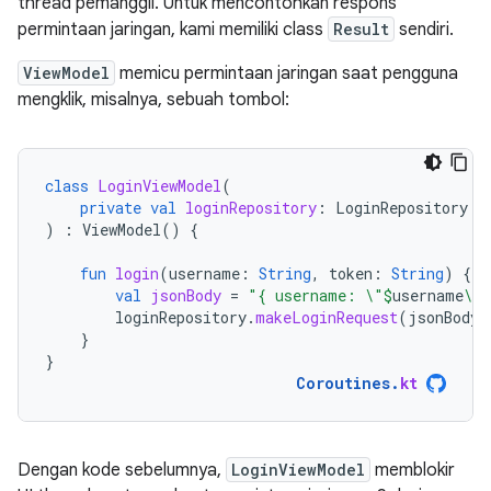
thread pemanggil. Untuk mencontohkan respons
permintaan jaringan, kami memiliki class
Result
sendiri.
ViewModel
memicu permintaan jaringan saat pengguna
mengklik, misalnya, sebuah tombol:
class
LoginViewModel
(
private
val
loginRepository
:
LoginRepository
)
:
ViewModel
()
{
fun
login
(
username
:
String
,
token
:
String
)
{
val
jsonBody
=
"{ username: \"
$
username
\",
loginRepository
.
makeLoginRequest
(
jsonBody
)
}
}
Coroutines
.
kt
Dengan kode sebelumnya,
LoginViewModel
memblokir