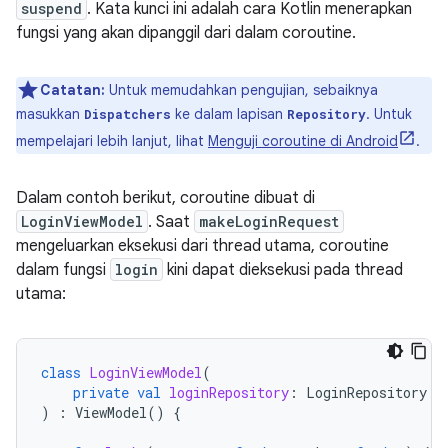
suspend
. Kata kunci ini adalah cara Kotlin menerapkan
fungsi yang akan dipanggil dari dalam coroutine.
Catatan:
Untuk memudahkan pengujian, sebaiknya
masukkan
ke dalam lapisan
. Untuk
Dispatchers
Repository
mempelajari lebih lanjut, lihat
Menguji coroutine di Android
.
Dalam contoh berikut, coroutine dibuat di
LoginViewModel
. Saat
makeLoginRequest
mengeluarkan eksekusi dari thread utama, coroutine
dalam fungsi
login
kini dapat dieksekusi pada thread
utama:
class
LoginViewModel
(
private
val
loginRepository
:
LoginRepository
)
:
ViewModel
()
{