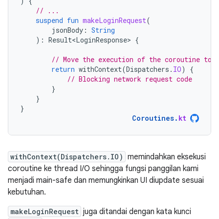
)
{
// ...
suspend
fun
makeLoginRequest
(
jsonBody
:
String
):
Result<LoginResponse>
{
// Move the execution of the coroutine to 
return
withContext
(
Dispatchers
.
IO
)
{
// Blocking network request code
}
}
}
Coroutines
.
kt
withContext(Dispatchers.IO)
memindahkan eksekusi
coroutine ke thread I/O sehingga fungsi panggilan kami
menjadi main-safe dan memungkinkan UI diupdate sesuai
kebutuhan.
makeLoginRequest
juga ditandai dengan kata kunci