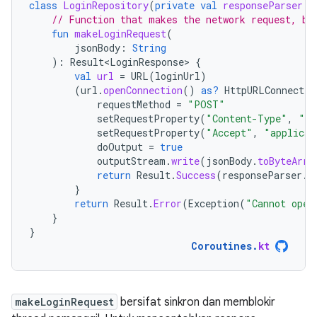
class
LoginRepository
(
private
val
responseParser
:
// Function that makes the network request, bl
fun
makeLoginRequest
(
jsonBody
:
String
):
Result<LoginResponse>
{
val
url
=
URL
(
loginUrl
)
(
url
.
openConnection
()
as?
HttpURLConnectio
requestMethod
=
"POST"
setRequestProperty
(
"Content-Type"
,
"ap
setRequestProperty
(
"Accept"
,
"applicat
doOutput
=
true
outputStream
.
write
(
jsonBody
.
toByteArra
return
Result
.
Success
(
responseParser
.
p
}
return
Result
.
Error
(
Exception
(
"Cannot open
}
}
Coroutines
.
kt
makeLoginRequest
bersifat sinkron dan memblokir