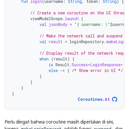
fun
login
(
username
:
String
,
token
:
String
)
{
// Create a new coroutine on the UI thread
viewModelScope
.
launch
{
val
jsonBody
=
"{ username: \"
$
usernam
// Make the network call and suspend e
val
result
=
loginRepository
.
makeLogin
// Display result of the network reque
when
(
result
)
{
is
Result
.
Success<LoginResponse>
-
else
-
>
{
/* Show error in UI */
}
}
}
}
}
Coroutines
.
kt
Perlu diingat bahwa coroutine masih diperlukan di sini,
makeLoginRequest
suspend