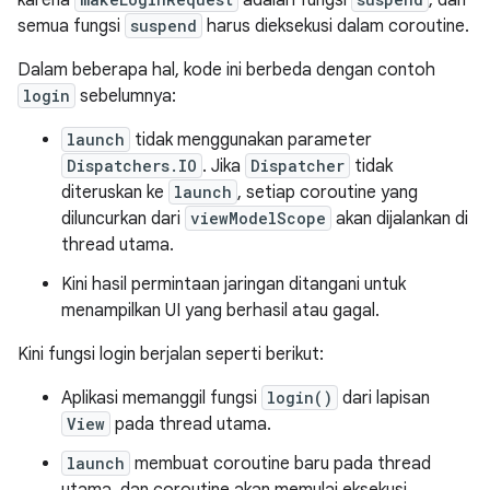
karena
adalah fungsi
, dan
semua fungsi
suspend
harus dieksekusi dalam coroutine.
Dalam beberapa hal, kode ini berbeda dengan contoh
login
sebelumnya:
launch
tidak menggunakan parameter
Dispatchers.IO
. Jika
Dispatcher
tidak
diteruskan ke
launch
, setiap coroutine yang
diluncurkan dari
viewModelScope
akan dijalankan di
thread utama.
Kini hasil permintaan jaringan ditangani untuk
menampilkan UI yang berhasil atau gagal.
Kini fungsi login berjalan seperti berikut:
Aplikasi memanggil fungsi
login()
dari lapisan
View
pada thread utama.
launch
membuat coroutine baru pada thread