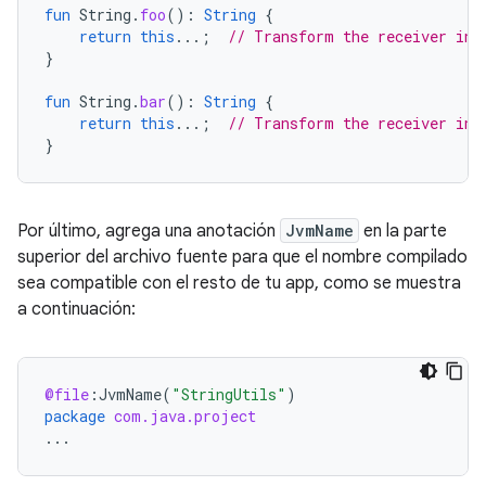
fun
String
.
foo
():
String
{
return
this
...;
// Transform the receiver in 
}
fun
String
.
bar
():
String
{
return
this
...;
// Transform the receiver in 
}
Por último, agrega una anotación
JvmName
en la parte
superior del archivo fuente para que el nombre compilado
sea compatible con el resto de tu app, como se muestra
a continuación:
@file
:
JvmName
(
"StringUtils"
)
package
com.java.project
...