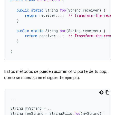
public
static
String
foo
(
String
receiver
)
{
return
receiver
...;
// Transform the recei
}
public
static
String
bar
(
String
receiver
)
{
return
receiver
...;
// Transform the recei
}
}
Estos métodos se pueden usar en otra parte de tu app,
como se muestra en el siguiente ejemplo:
...
String
myString
=
...
String
fooString
=
StringUtils
.
foo
(
myString
);