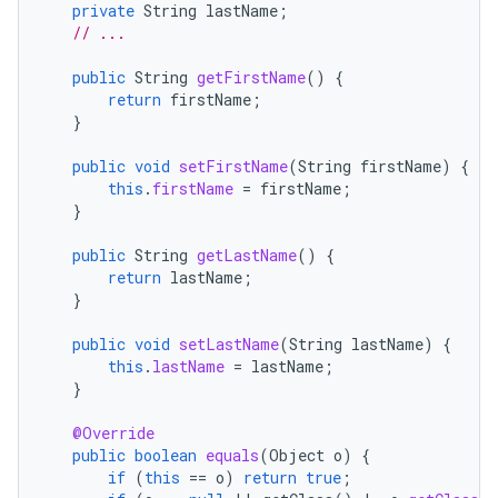
private
String
lastName
;
// ...
public
String
getFirstName
()
{
return
firstName
;
}
public
void
setFirstName
(
String
firstName
)
{
this
.
firstName
=
firstName
;
}
public
String
getLastName
()
{
return
lastName
;
}
public
void
setLastName
(
String
lastName
)
{
this
.
lastName
=
lastName
;
}
@Override
public
boolean
equals
(
Object
o
)
{
if
(
this
==
o
)
return
true
;