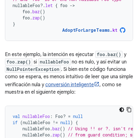
nullableFoo
?.
let
{
foo
-
foo
.
baz
()
foo
.
zap
()
}
AdoptForLargeTeams
.
kt
En este ejemplo, la intención es ejecutar
foo.baz()
y
foo.zap()
si
nullableFoo
no es nulo, y así evitar un
NullPointerException
. Si bien este código funciona
como se espera, es menos intuitivo de leer que una simple
verificación nula y
conversión inteligente
, como se
muestra en el siguiente ejemplo:
val
nullableFoo
:
Foo? 
=
null
if
(
nullableFoo
!=
null
)
{
nullableFoo
.
baz
()
// Using !! or ?. isn't requ
nullableFoo
.
zap
()
// from guard condition; sma