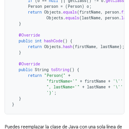
if
(
o
==
null
||
getClass
()
!=
o
.
getClass
(
Person
person
=
(
Person
)
o
;
return
Objects
.
equals
(
firstName
,
person
.
fir
Objects
.
equals
(
lastName
,
person
.
las
}
@Override
public
int
hashCode
()
{
return
Objects
.
hash
(
firstName
,
lastName
);
}
@Override
public
String
toString
()
{
return
"Person{"
+
"firstName='"
+
firstName
+
'\''
+
", lastName='"
+
lastName
+
'\''
+
'}'
;
}
}
Puedes reemplazar la clase de Java con una sola línea de