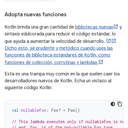
Adopta nuevas funciones
Kotlin brinda una gran cantidad de
bibliotecas nuevas
y
sintaxis edulcorada para reducir el código estándar, lo
que ayuda a aumentar la velocidad de desarrollo.
Dicho esto, sé prudente y metódico cuando uses las
funciones de biblioteca estándares de Kotlin, como
funciones de colección, corrutinas y lambdas.
Esta es una trampa muy común en la que suelen caer los
desarrolladores nuevos de Kotlin. Echa un vistazo al
siguiente código Kotlin:
val
nullableFoo
:
Foo? 
=
Foo
()
// This lambda executes only if nullableFoo is not
// and `foo` is of the non-nullable Foo type