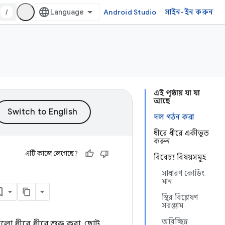
/
Android Studio
সাইন-ইন করুন
এই পৃষ্ঠায় যা যা
আছে
দল গঠন করা
ধীরে ধীরে একীভূত
করুন
এটি কাজে লেগেছে?
বিবেচ্য বিষয়সমূহ
সাধারণ কোডিং
মান
স্থির বিশ্লেষণ
সরঞ্জাম
অবিচ্ছিন্ন
লো ধীরে ধীরে শুরু করা, ছোট