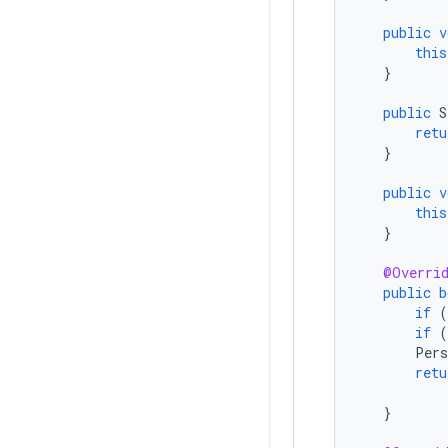
public
v
this
}
public
S
retu
}
public
v
this
}
@Overri
public
b
if
(
if
(
Pers
retu
}