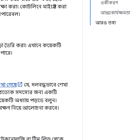
একীকরণ
্ষা করা। কোটলিনে মাইগ্রেট করা
আন্তঃকার্যক্ষমতা
রঅপারেবল।
আরও তথ্য
়া তৈরি করা। এখানে কয়েকটি
 পারে।
েখা গেছে
যে, দলবদ্ধভাবে শেখা
রত্যেক সদস্যের জন্য একটি
য়েকটি অধ্যায় পড়তে বলুন।
্যবেক্ষণ নিয়ে আলোচনা করবে।
জন টেকনোলজি বা টিম লিড থেকে