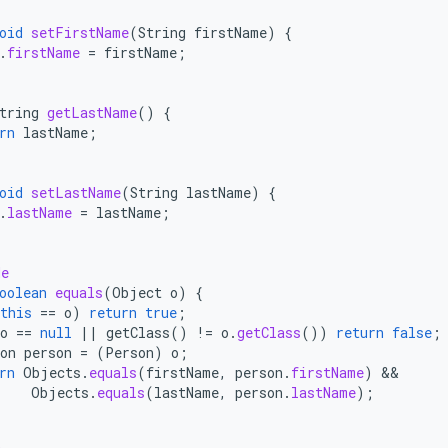
oid
setFirstName
(
String
firstName
)
{
.
firstName
=
firstName
;
tring
getLastName
()
{
rn
lastName
;
oid
setLastName
(
String
lastName
)
{
.
lastName
=
lastName
;
de
oolean
equals
(
Object
o
)
{
this
==
o
)
return
true
;
o
==
null
||
getClass
()
!=
o
.
getClass
())
return
false
;
on
person
=
(
Person
)
o
;
rn
Objects
.
equals
(
firstName
,
person
.
firstName
)
Objects
.
equals
(
lastName
,
person
.
lastName
);