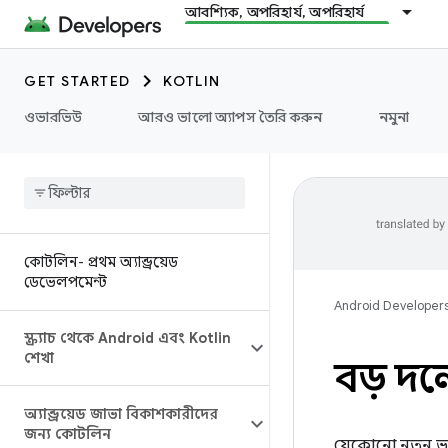
আবশ্যিক, অপরিহার্য, অপরিহার্য
GET STARTED
KOTLIN
ওভারভিউ
আরও ভালো অ্যাপস তৈরি করুন
নমুনা
কোটলিন- প্রথম অ্যান্ড্রয়েড
ডেভেলপমেন্ট
Android Developer
স্ক্র্যাচ থেকে Android এবং Kotlin
শেখা
বড় দল
অ্যান্ড্রয়েড জাভা বিকাশকারীদের
জন্য কোটলিন
যেকোনো নতুন ভা