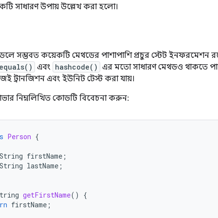
কটি সাধারণ উপায় উল্লেখ করা হলো।
লে সম্ভবত কয়েকটি মেথডের পাশাপাশি প্রচুর স্টেট ইনফরমেশন র
equals()
এবং
hashcode()
এর মতো সাধারণ মেথডও থাকতে পা
ই ট্রানজিশন এবং ইউনিট টেস্ট করা যায়।
াভার নিম্নলিখিত কোডটি বিবেচনা করুন:
s
Person
{
String
firstName
;
String
lastName
;
tring
getFirstName
()
{
rn
firstName
;