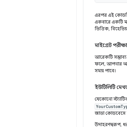
এরপর এই কোডটি 
একবারে একটি মড
ভিত্তিক, বিহেভিয
মাইগ্রেট পরীক্ষা
আরেকটি সম্ভাব্য
ফলে, আপনার অ্যা
সময় পাবে।
ইউটিলিটি মেথড
যেকোনো স্ট্যাটি
YourCustomTy
জাভা কোডবেসে ব
উদাহরণস্বরূপ,