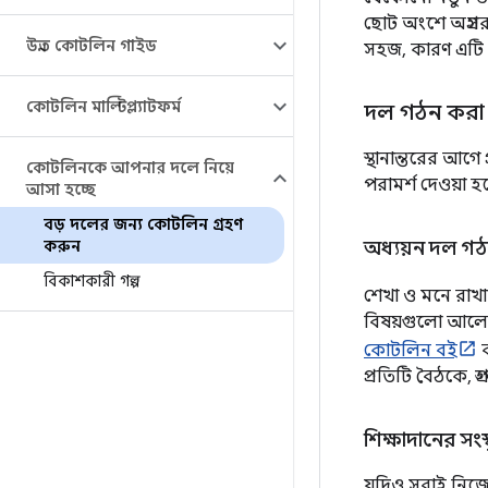
ছোট অংশে অগ্রসর
উন্নত কোটলিন গাইড
সহজ, কারণ এটি 
কোটলিন মাল্টিপ্ল্যাটফর্ম
দল গঠন করা
স্থানান্তরের আগ
কোটলিনকে আপনার দলে নিয়ে
পরামর্শ দেওয়া 
আসা হচ্ছে
বড় দলের জন্য কোটলিন গ্রহণ
করুন
অধ্যয়ন দল গ
বিকাশকারী গল্প
শেখা ও মনে রাখার
বিষয়গুলো আলোচ
কোটলিন বই
ব
প্রতিটি বৈঠকে, 
শিক্ষাদানের সংস
যদিও সবাই নিজে