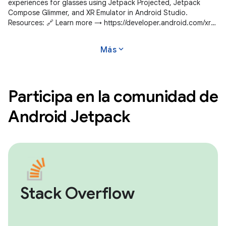
experiences for glasses using Jetpack Projected, Jetpack
Compose Glimmer, and XR Emulator in Android Studio.
Resources: 🔗 Learn more → https://developer.android.com/xr
Subscribe to Android Developers
expand_more
Más
Participa en la comunidad de
Android Jetpack
Stack Overflow