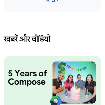
expand_more
ज़्यादा
खबरें और वीडियो