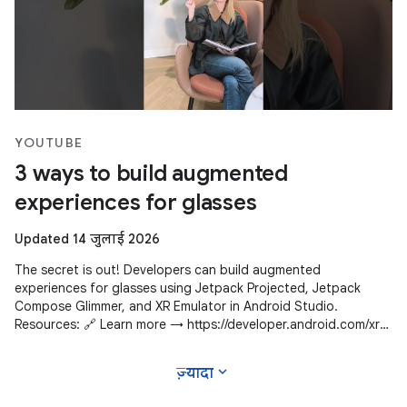
YOUTUBE
3 ways to build augmented
experiences for glasses
Updated 14 जुलाई 2026
The secret is out! Developers can build augmented
experiences for glasses using Jetpack Projected, Jetpack
Compose Glimmer, and XR Emulator in Android Studio.
Resources: 🔗 Learn more → https://developer.android.com/xr
Subscribe to Android Developers
expand_more
ज़्यादा