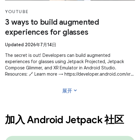
YOUTUBE
3 ways to build augmented
experiences for glasses
Updated 2026年7月14日
The secret is out! Developers can build augmented
experiences for glasses using Jetpack Projected, Jetpack
Compose Glimmer, and XR Emulator in Android Studio.
Resources: 🔗 Learn more → https://developer.android.com/xr
Subscribe to Android Developers
expand_more
展开
加入 Android Jetpack 社区