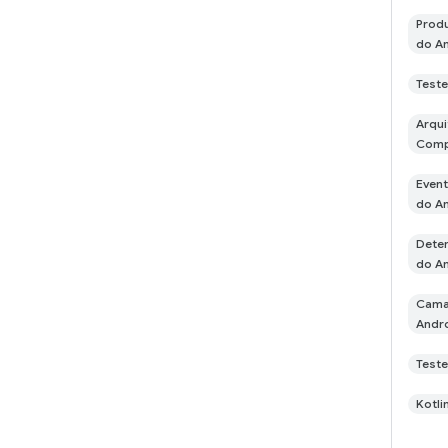
Produ
do A
Teste
Arqui
Com
Event
do A
Deten
do A
Camad
Andr
Test
Kotli