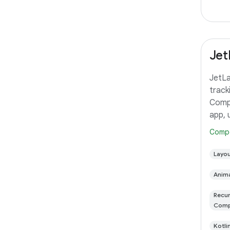
Jet
JetLa
track
Compo
app, 
of An
Comp
this 
proje
Layo
follo
Anim
Recur
Com
Kotli