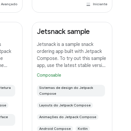
Avançado
Iniciante
Jetsnack sample
s
Jetsnack is a sample snack
etpack
ordering app built with Jetpack
he
Compose. To try out this sample
he
app, use the latest stable version
of Android Studio. You can clone
Composable
s sample
this repository or import the
e version
project from Android Studio
tetura
Sistemas de design do Jetpack
an clone
following the steps here. This
Compose
ose
Layouts do Jetpack Compose
rface
Animações do Jetpack Compose
Android Compose
Kotlin