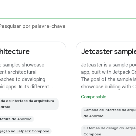
hitecture
Jetcaster sample 
e samples showcase
Jetcaster is a sample p
rent architectural
app, built with Jetpack 
aches to developing
The goal of the sample i
d apps. In its different
showcase building with
hes you'll find the same app
across multiple form fac
Composable
DO app) implemented with
a de interface da arquitetura
(mobile, TV, and Wear) and
ndroid
 differences. In this branch
featured architecture. T
Camada de interface da arqui
 find: User Interface built
this sample app, use the 
do Android
tetura do Android
Jetpack
Sistemas de design do Jetpa
gação no Jetpack Compose
Compose