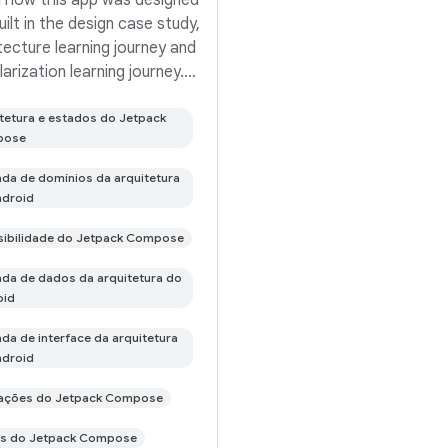
 how this app was designed
uilt in the design case study,
tecture learning journey and
arization learning journey.
is the repository for the
n Android app. It is a work in
tetura e estados do Jetpack
pose
ess 🚧. Now in Android is a
functional
a de domínios da arquitetura
ndroid
sibilidade do Jetpack Compose
a de dados da arquitetura do
oid
a de interface da arquitetura
ndroid
ações do Jetpack Compose
es do Jetpack Compose