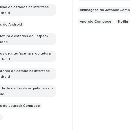
ção de estados na interface
Animações do Jetpack Com
ndroid
Android Compose
Kotlin
s do Android
tetura e estados do Jetpack
pose
os de interface na arquitetura
ndroid
tores de estado na interface
ndroid
a de dados da arquitetura do
oid
es do Jetpack Compose
n