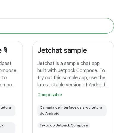
🎙️
Jetchat sample
odcast
Jetchat is a sample chat app
Compose.
built with Jetpack Compose. To
s to
try out this sample app, use the
 Compose
latest stable version of Android
tors
Studio. You can clone this
Composable
 full
repository or import the project
o try out
from Android Studio following
tetura
Camada de interface da arquitetura
latest
the steps here. This sample
do Android
ck
Texto do Jetpack Compose