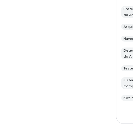
Produ
do A
Arqui
Nave
Deten
do A
Teste
Siste
Com
Kotli