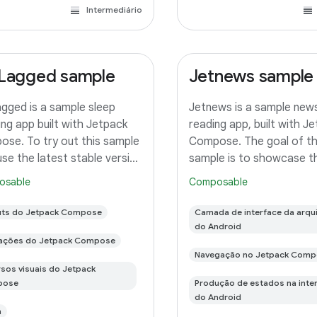
Intermediário
Lagged sample
Jetnews sample
gged is a sample sleep
Jetnews is a sample new
ing app built with Jetpack
reading app, built with J
se. To try out this sample
Compose. The goal of t
use the latest stable version
sample is to showcase t
droid Studio. You can clone
current UI capabilities of
osable
Composable
repository or import the
Compose. To try out thi
ct from Android Studio
app, use the latest stabl
uts do Jetpack Compose
Camada de interface da arqui
wing the steps
of Android Studio. You c
do Android
ações do Jetpack Compose
this repository
Navegação no Jetpack Comp
sos visuais do Jetpack
pose
Produção de estados na inte
do Android
n