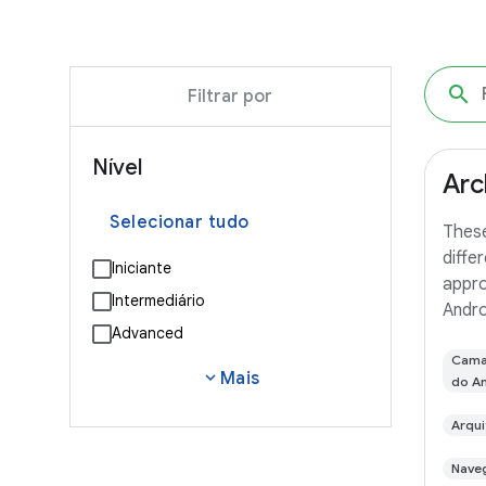
Filtrar por
Nível
Arc
Selecionar tudo
Thes
diffe
Iniciante
appro
Intermediário
Androi
Advanced
branc
(a TO
Camad
expand_more
Mais
do A
small
you'll
Arqui
with 
Nave