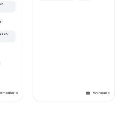
ck
e
pack
ermediário
Avançado