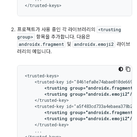
프로젝트가 사용 중인 각 라이브러리의
<trusting
group>
항목을 추가합니다. 다음은
androidx.fragment
및
androidx.emoji2
라이브
러리의 예입니다.
<trusted-key
<trusting
group="androidx.fragment"
<trusting
group="androidx.emoji2"/>
<trusted-key
<trusting
group="androidx.fragment"
<trusting
group="androidx.emoji2"/>
...
