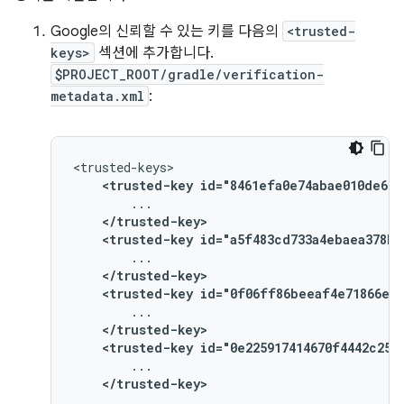
Google의 신뢰할 수 있는 키를 다음의
<trusted-
keys>
섹션에 추가합니다.
$PROJECT_ROOT/gradle/verification-
metadata.xml
:
<trusted-key
id="8461efa0e74abae010de669
</trusted-key>
<trusted-key
id="a5f483cd733a4ebaea378b2
</trusted-key>
<trusted-key
id="0f06ff86beeaf4e71866ee5
</trusted-key>
<trusted-key
id="0e225917414670f4442c250
</trusted-key>
...
