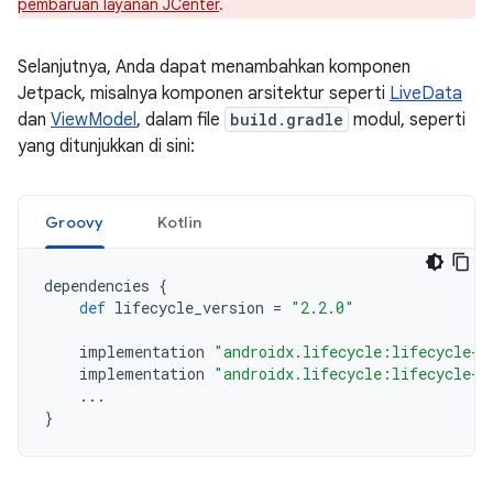
pembaruan layanan JCenter
.
Selanjutnya, Anda dapat menambahkan komponen
Jetpack, misalnya komponen arsitektur seperti
LiveData
dan
ViewModel
, dalam file
build.gradle
modul, seperti
yang ditunjukkan di sini:
Groovy
Kotlin
dependencies
{
def
lifecycle_version
=
"2.2.0"
implementation
"androidx.lifecycle:lifecycle-l
implementation
"androidx.lifecycle:lifecycle-v
...
}