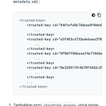
metadata.xml
:
<trusted-key
id="8461efa0e74abae010de669
</trusted-key>
<trusted-key
id="a5f483cd733a4ebaea378b2
</trusted-key>
<trusted-key
id="0f06ff86beeaf4e71866ee5
</trusted-key>
<trusted-key
id="0e225917414670f4442c250
</trusted-key>
...

Tambahkan entri
<trusting group>
untuk setiap