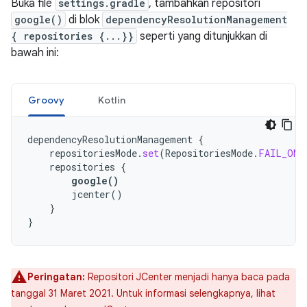
Buka file
settings.gradle
, tambahkan repositori
google()
di blok
dependencyResolutionManagement
{ repositories {...}}
seperti yang ditunjukkan di
bawah ini:
Groovy
Kotlin
dependencyResolutionManagement
{
repositoriesMode
.
set
(
RepositoriesMode
.
FAIL_ON_
repositories
{
google
()
jcenter
()
}
}
Peringatan:
Repositori JCenter menjadi hanya baca pada
tanggal 31 Maret 2021. Untuk informasi selengkapnya, lihat