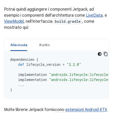
Potrai quindi aggiungere i componenti Jetpack, ad
esempio i componenti dell'architettura come
LiveData
. e
ViewModel
, nell'interfaccia
build.gradle
, come
mostrato qui:
Alla moda
Kotlin
dependencies
{
def
lifecycle_version
=
"2.2.0"
implementation
"androidx.lifecycle:lifecycle-l
implementation
"androidx.lifecycle:lifecycle-v
...
}
Molte librerie Jetpack forniscono
estensioni Android KTX