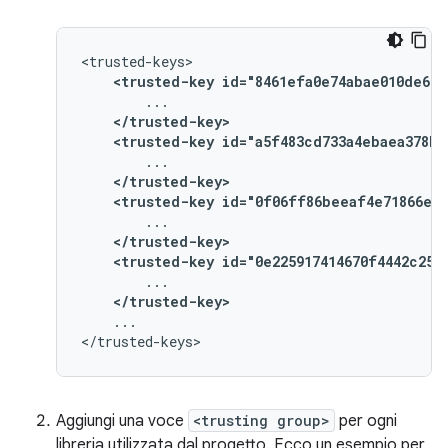
<trusted-key
id="8461efa0e74abae010de669
</trusted-key>
<trusted-key
id="a5f483cd733a4ebaea378b2
</trusted-key>
<trusted-key
id="0f06ff86beeaf4e71866ee5
</trusted-key>
<trusted-key
id="0e225917414670f4442c250
</trusted-key>
...

Aggiungi una voce
<trusting group>
per ogni
libreria utilizzata dal progetto. Ecco un esempio per