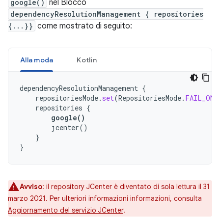
google()
nel Blocco
dependencyResolutionManagement { repositories
{...}}
come mostrato di seguito:
Alla moda
Kotlin
dependencyResolutionManagement
{
repositoriesMode
.
set
(
RepositoriesMode
.
FAIL_ON_
repositories
{
google
()
jcenter
()
}
}
Avviso
:
il repository JCenter è diventato di sola lettura il 31
marzo 2021. Per ulteriori informazioni informazioni, consulta
Aggiornamento del servizio JCenter
.