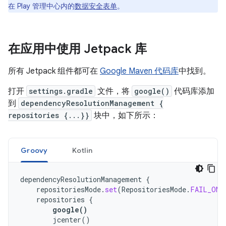
在 Play 管理中心内的
数据安全表单
。
在应用中使用 Jetpack 库
所有 Jetpack 组件都可在
Google Maven 代码库
中找到。
打开
settings.gradle
文件，将
google()
代码库添加
到
dependencyResolutionManagement {
repositories {...}}
块中，如下所示：
Groovy
Kotlin
dependencyResolutionManagement
{
repositoriesMode
.
set
(
RepositoriesMode
.
FAIL_ON_
repositories
{
google
()
jcenter
()