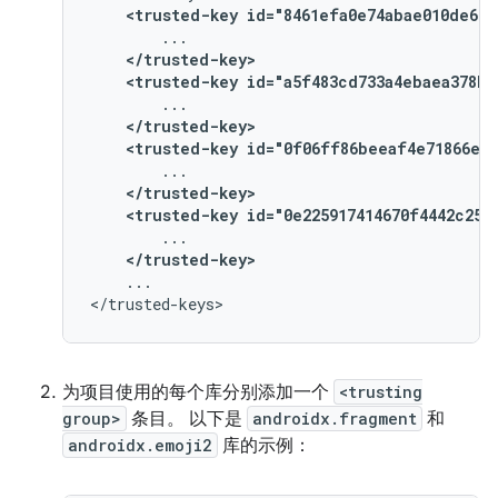
<trusted-key
id="8461efa0e74abae010de669
</trusted-key>
<trusted-key
id="a5f483cd733a4ebaea378b2
</trusted-key>
<trusted-key
id="0f06ff86beeaf4e71866ee5
</trusted-key>
<trusted-key
id="0e225917414670f4442c250
</trusted-key>
...

为项目使用的每个库分别添加一个
<trusting
group>
条目。 以下是
androidx.fragment
和
androidx.emoji2
库的示例：