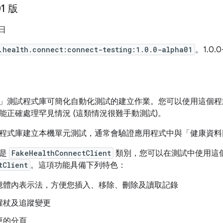
01 版
 日
.health.connect:connect-testing:1.0.0-alpha01
。1.0.
」測試程式庫可簡化自動化測試的建立作業。您可以使用這個程
能正確處理罕見情況 (這類情況很難手動測試)。
程式庫建立本機單元測試，通常會驗證應用程式中與「健康資料
點是
FakeHealthConnectClient
類別，您可以在測試中使用這
tClient
。這項功能具備下列特色：
憶體內表示法，方便您插入、移除、刪除及讀取記錄
權杖及追蹤變更
更的分頁