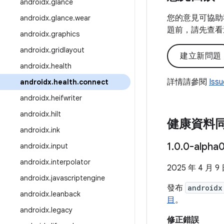
androidx
.
glance
您的意見可協助
androidx
.
glance
.
wear
題前，請先查看
androidx
.
graphics
androidx
.
gridlayout
建立新問題
androidx
.
health
詳情請參閱
Iss
androidx
.
health
.
connect
androidx
.
heifwriter
androidx
.
hilt
健康資料同
androidx
.
ink
1
.
0
.
0-alph
androidx
.
input
androidx
.
interpolator
2025 年 4 月 9
androidx
.
javascriptengine
發布
androidx
androidx
.
leanback
目
。
androidx
.
legacy
修正錯誤