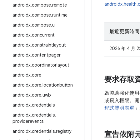
androidx.health.
androidx
.
compose
.
remote
androidx
.
compose
.
runtime
androidx
.
compose
.
ui
最近更新時間
androidx
.
concurrent
androidx
.
constraintlayout
2026 年 4 月 2
androidx
.
contentpager
androidx
.
coordinatorlayout
androidx
.
core
要求存取
androidx
.
core
.
locationbutton
為協助強化使用
androidx
.
core
.
uwb
或寫入權限。開
androidx
.
credentials
程式聲明表單
」
androidx
.
credentials
.
providerevents
androidx
.
credentials
.
registry
宣告依附