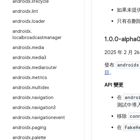
androidx
.
lifecycle
如果未提
androidx
.
lint
只有在刪
androidx
.
loader
androidx
.
localbroadcastmanager
1
.
0
.
0-alpha
androidx
.
media
2025 年 2 月 2
androidx
.
media3
發布
androidx
androidx
.
mediarouter
目
。
androidx
.
metrics
API 變更
androidx
.
multidex
在
andro
androidx
.
navigation
測試中導
androidx
.
navigation3
移除
con
androidx
.
navigationevent
在
FakeH
androidx
.
paging
androidx
.
palette