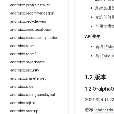
androidx
.
profileinstaller
系統支援
androidx
.
recommendation
允許任何
androidx
.
recyclerview
可用於模
androidx
.
remotecallback
API 變更
androidx
.
resourceinspection
androidx
.
room
新增
Fak
androidx
.
room3
為
FakeH
androidx
.
savedstate
androidx
.
security
1
.
2 版本
androidx
.
sharetarget
androidx
.
slice
1
.
2
.
0-alpha
androidx
.
slidingpanelayout
2026 年 4 月 2
androidx
.
sqlite
發布
androidx
androidx
.
startup