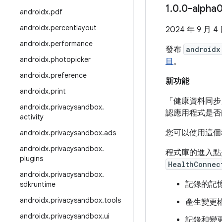
1
.
0
.
0-alpha
androidx
.
pdf
androidx
.
percentlayout
2024 年 9 月 4
androidx
.
performance
發布
androidx
androidx
.
photopicker
目
。
androidx
.
preference
新功能
androidx
.
print
「健康資料同步
androidx
.
privacysandbox
.
認應用程式是否
activity
您可以使用這個
androidx
.
privacysandbox
.
ads
androidx
.
privacysandbox
.
程式庫的進入
plugins
HealthConnec
androidx
.
privacysandbox
.
記錄的記
sdkruntime
androidx
.
privacysandbox
.
tools
產生變更
androidx
.
privacysandbox
.
ui
記錄和變