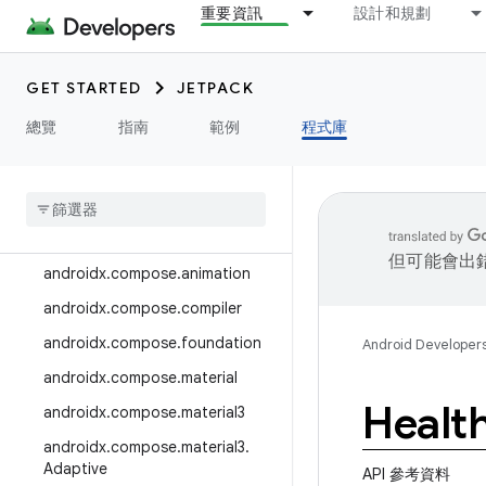
重要資訊
設計和規劃
androidx.camera.media3
androidx.camera.viewfinder
GET STARTED
JETPACK
androidx.car
總覽
指南
範例
程式庫
androidx.car.app
androidx
.
cardview
androidx
.
collection
androidx
.
compose
但可能會出
androidx
.
compose
.
animation
androidx
.
compose
.
compiler
androidx
.
compose
.
foundation
Android Developer
androidx
.
compose
.
material
Healt
androidx
.
compose
.
material3
androidx
.
compose
.
material3
.
Adaptive
API 參考資料