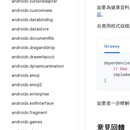
androidx
.
cursoradapter
如要為健康資料新
androidx
.
customview
區
。
androidx
.
databinding
在應用程式或
androidx
.
datastore
androidx
.
documentfile
Groovy
androidx
.
draganddrop
androidx
.
drawerlayout
dependencie
androidx
.
dynamicanimation
// Use 
impleme
androidx
.
emoji
}
androidx
.
emoji2
androidx
.
enterprise
如要進一步瞭解
androidx
.
exifinterface
androidx
.
fragment
androidx
.
games
意見回饋