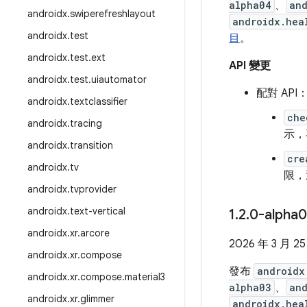
alpha04
、
an
androidx
.
swiperefreshlayout
androidx.hea
androidx
.
test
目
。
androidx
.
test
.
ext
API 變更
androidx
.
test
.
uiautomator
配對 A
androidx
.
textclassifier
che
androidx
.
tracing
示，
androidx
.
transition
cre
androidx
.
tv
限，
androidx
.
tvprovider
androidx
.
text-vertical
1
.
2
.
0-alpha
androidx
.
xr
.
arcore
2026 年 3 月 2
androidx
.
xr
.
compose
發布
androidx
androidx
.
xr
.
compose
.
material3
alpha03
、
an
androidx
.
xr
.
glimmer
androidx.hea