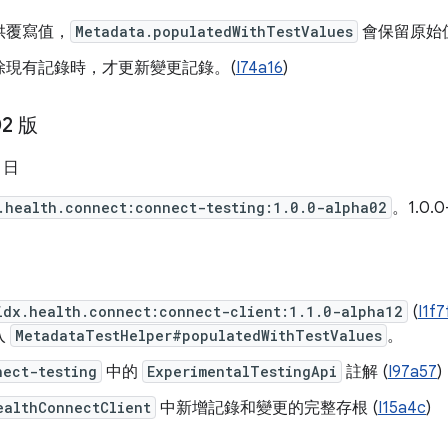
供覆寫值，
Metadata.populatedWithTestValues
會保留原始
除現有記錄時，才更新變更記錄。(
I74a16
)
02 版
6 日
.health.connect:connect-testing:1.0.0-alpha02
。1.0.
idx.health.connect:connect-client:1.1.0-alpha12
(
I1f7
入
MetadataTestHelper#populatedWithTestValues
。
nect-testing
中的
ExperimentalTestingApi
註解 (
I97a57
)
ealthConnectClient
中新增記錄和變更的完整存根 (
I15a4c
)