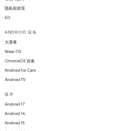
隐私权政策
5G
ANDROID 设备
大屏幕
Wear OS
ChromeOS 设备
Android for Cars
Android TV
版本
Android 17
Android 16
Android 15