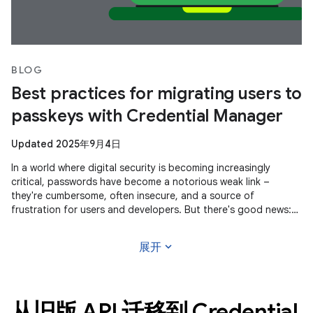
BLOG
Best practices for migrating users to
passkeys with Credential Manager
Updated 2025年9月4日
In a world where digital security is becoming increasingly
critical, passwords have become a notorious weak link –
they're cumbersome, often insecure, and a source of
frustration for users and developers. But there's good news:
passkeys are gaining
expand_more
展开
从旧版 API 迁移到 Credential