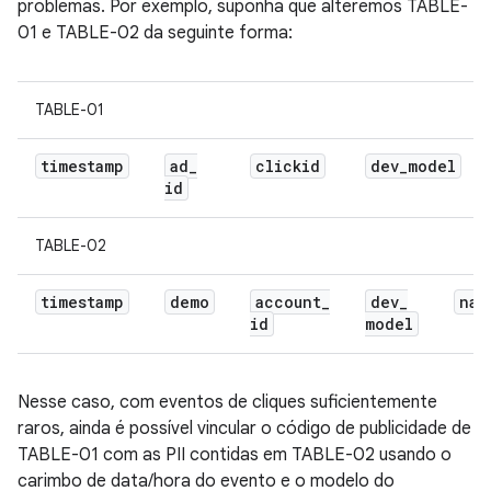
problemas. Por exemplo, suponha que alteremos TABLE-
01 e TABLE-02 da seguinte forma:
TABLE-01
timestamp
ad
_
clickid
dev
_
model
id
TABLE-02
timestamp
demo
account
_
dev
_
nam
id
model
Nesse caso, com eventos de cliques suficientemente
raros, ainda é possível vincular o código de publicidade de
TABLE-01 com as PII contidas em TABLE-02 usando o
carimbo de data/hora do evento e o modelo do