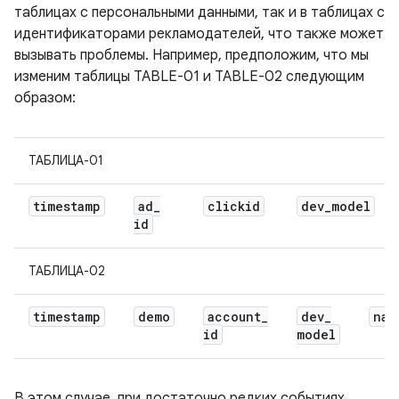
таблицах с персональными данными, так и в таблицах с
идентификаторами рекламодателей, что также может
вызывать проблемы. Например, предположим, что мы
изменим таблицы TABLE-01 и TABLE-02 следующим
образом:
ТАБЛИЦА-01
timestamp
ad
_
clickid
dev
_
model
id
ТАБЛИЦА-02
timestamp
demo
account
_
dev
_
nam
id
model
В этом случае, при достаточно редких событиях