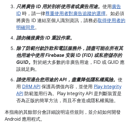
只將廣告 ID 用於剖析使用者或廣告用途。
使用
廣告
ID
時，請一律
尊重使用者對廣告追蹤的選擇
。如必須
將廣告 ID 連結至個人識別資訊，請務必
取得使用者的
明確同意
。
請勿橋接廣告 ID 重設作業。
除了防範付款詐欺和電話服務外，請盡可能在所有其
他用途中使用 Firebase 安裝 ID (FID) 或私密儲存的
GUID。
對於絕大多數的非廣告用途，FID 或 GUID 應
該就足夠。
請使用適合您用途的 API，盡量降低隱私權風險。
使
用
DRM API
保護高價值內容，並使用
Play Integrity
API
防範濫用行為。Play Integrity API 是判斷裝置是
否為正版的簡單方法，而且不會造成隱私權風險。
本指南的其餘部分會詳細說明這些規則，並介紹如何開發
Android 應用程式。