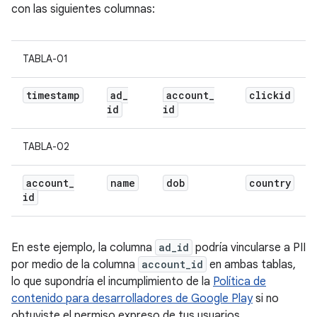
con las siguientes columnas:
TABLA-01
timestamp
ad
_
account
_
clickid
id
id
TABLA-02
account
_
name
dob
country
id
En este ejemplo, la columna
ad_id
podría vincularse a PII
por medio de la columna
account_id
en ambas tablas,
lo que supondría el incumplimiento de la
Política de
contenido para desarrolladores de Google Play
si no
obtuviste el permiso expreso de tus usuarios.