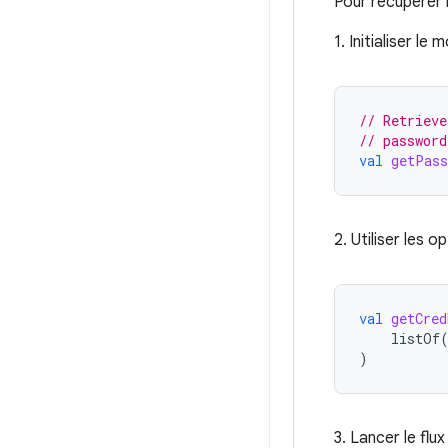
Pour récupérer 
1. Initialiser le
// Retrieve
// password
val
getPass
2. Utiliser les
val
getCred
listOf
)
3. Lancer le flu