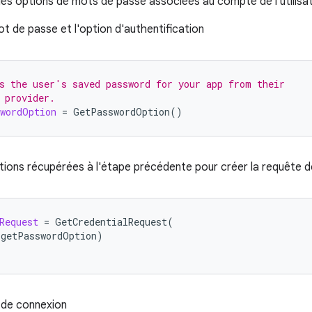
les options de mots de passe associées au compte de l'utilisa
 mot de passe et l'option d'authentification
s the user's saved password for your app from their
 provider.
wordOption
=
GetPasswordOption
()
 options récupérées à l'étape précédente pour créer la requête 
Request
=
GetCredentialRequest
(
(
getPasswordOption
)
x de connexion