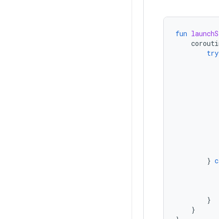
fun
launchS
corouti
try
}
c
}
}