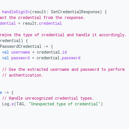
handleSignIn
(
result
:
GetCredentialResponse
)
{
act the credential from the response.
dential
=
result
.
credential
rmine the type of credential and handle it accordingly.
redential
)
{
PasswordCredential
-
>
{
val
username
=
credential
.
id
val
password
=
credential
.
password
// Use the extracted username and password to perform
// authentication.
e
-
>
{
// Handle unrecognized credential types.
Log
.
e
(
TAG
,
"Unexpected type of credential"
)