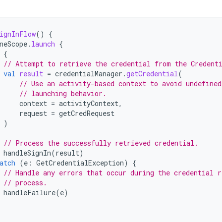
ignInFlow
()
{
neScope
.
launch
{
{
// Attempt to retrieve the credential from the Credent
val
result
=
credentialManager
.
getCredential
(
// Use an activity-based context to avoid undefined
// launching behavior.
context
=
activityContext
,
request
=
getCredRequest
)
// Process the successfully retrieved credential.
handleSignIn
(
result
)
atch
(
e
:
GetCredentialException
)
{
// Handle any errors that occur during the credential r
// process.
handleFailure
(
e
)