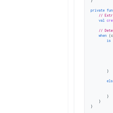
}
private
fun
// Extr
val
cre
// Dete
when
(
c
is
}
els
}
}
}