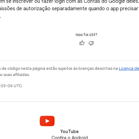
m se inscrever ou fazer login com as Contas do Google deles. 
issões de autorização separadamente quando o app precisar 
.
Isso foi útil?
de código nesta página estão sujeitos às licenças descritas na
Licença d
u suas afiliadas.
-03-06 UTC.
YouTube
Confira o Android