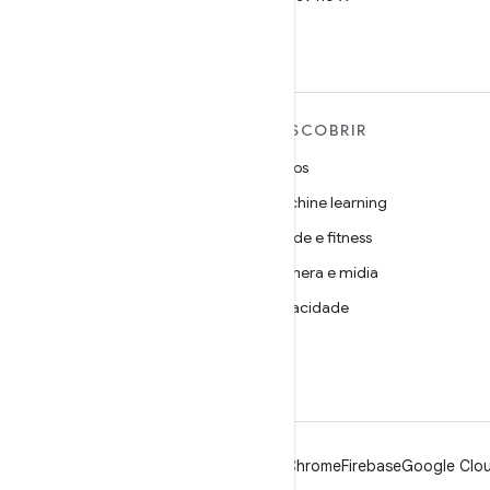
MAIS SOBRE O ANDROID
DESCOBRIR
Android
Jogos
Android para empresas
Machine learning
Segurança
Saúde e fitness
Source
Câmera e mídia
Notícias
Privacidade
Blog
5G
Podcasts
Android
Chrome
Firebase
Google Clou