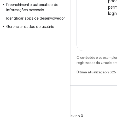
pode
Preenchimento automático de
perm
informações pessoais
login
Identificar apps de desenvolvedor
Gerenciar dados do usuário
O conteúdo e os exemplos 
registradas da Oracle e/o
Última atualização 2026
X
Siga @AndroidDev no X