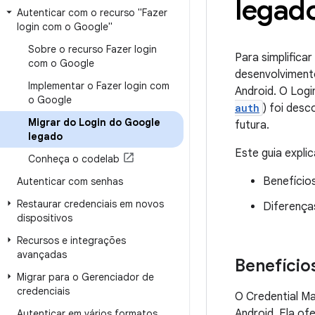
legad
Autenticar com o recurso "Fazer
login com o Google"
Sobre o recurso Fazer login
Para simplifica
com o Google
desenvolviment
Implementar o Fazer login com
Android. O Log
o Google
auth
) foi des
Migrar do Login do Google
futura.
legado
Este guia expli
Conheça o codelab
Benefício
Autenticar com senhas
Restaurar credenciais em novos
Diferença
dispositivos
Recursos e integrações
avançadas
Benefício
Migrar para o Gerenciador de
credenciais
O Credential M
Android. Ela of
Autenticar em vários formatos