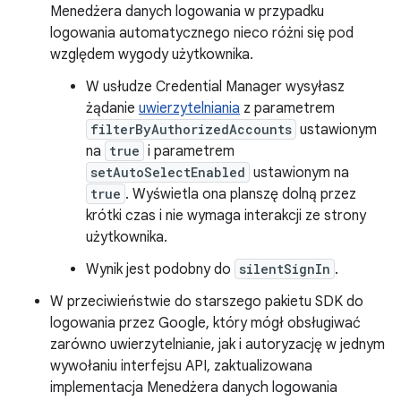
Menedżera danych logowania w przypadku
logowania automatycznego nieco różni się pod
względem wygody użytkownika.
W usłudze Credential Manager wysyłasz
żądanie
uwierzytelniania
z parametrem
filterByAuthorizedAccounts
ustawionym
na
true
i parametrem
setAutoSelectEnabled
ustawionym na
true
. Wyświetla ona planszę dolną przez
krótki czas i nie wymaga interakcji ze strony
użytkownika.
Wynik jest podobny do
silentSignIn
.
W przeciwieństwie do starszego pakietu SDK do
logowania przez Google, który mógł obsługiwać
zarówno uwierzytelnianie, jak i autoryzację w jednym
wywołaniu interfejsu API, zaktualizowana
implementacja Menedżera danych logowania