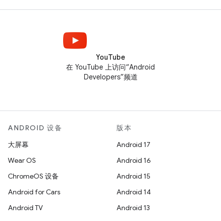
YouTube
在 YouTube 上访问“Android
Developers”频道
ANDROID 设备
版本
大屏幕
Android 17
Wear OS
Android 16
ChromeOS 设备
Android 15
Android for Cars
Android 14
Android TV
Android 13