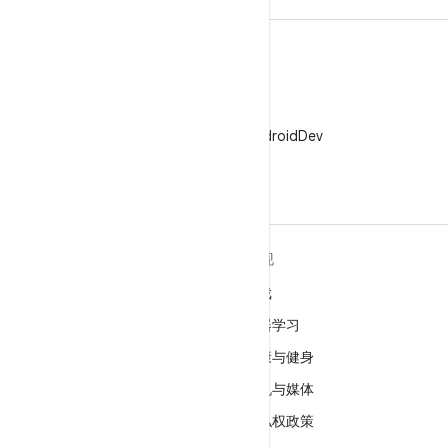
X
在 X 上关注 @AndroidDev
关于 ANDROID
发现
Android
游戏
适用于企业的 Android
机器学习
安全
健康与健身
源代码
相机与媒体
新闻
隐私权政策