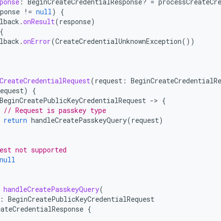
ponse
:
BeginCreateCredentialResponse? 
=
processCreateCr
ponse
!=
null
)
{
lback
.
onResult
(
response
)
{
lback
.
onError
(
CreateCredentialUnknownException
())
CreateCredentialRequest
(
request
:
BeginCreateCredentialR
equest
)
{
BeginCreatePublicKeyCredentialRequest
-
>
{
// Request is passkey type
return
handleCreatePasskeyQuery
(
request
)
est not supported
null
handleCreatePasskeyQuery
(
:
BeginCreatePublicKeyCredentialRequest
eateCredentialResponse
{