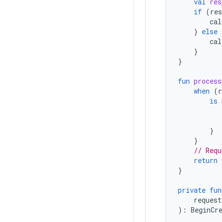
val
res
if
(
res
cal
}
else
cal
}
}
fun
process
when
(
r
is
}
}
// Requ
return
}
private
fun
request
):
BeginCr