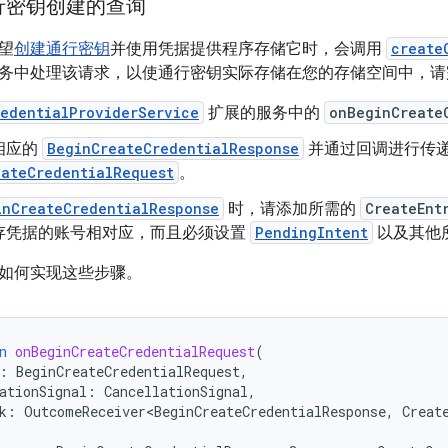
行密钥创建的查询
望
创建通行密钥
并使用凭据提供程序存储它时，会调用
create
务中处理该请求，以使通行密钥实际存储在您的存储空间中，请
redentialProviderService
扩展的服务中的
onBeginCreate
相应的
BeginCreateCredentialResponse
并通过回调进行传
eateCredentialRequest
。
inCreateCredentialResponse
时，请添加所需的
CreateEnt
存凭据的账号相对应，而且必须设置
PendingIntent
以及其他
如何实现这些步骤。
n
onBeginCreateCredentialRequest
(
:
BeginCreateCredentialRequest
,
ationSignal
:
CancellationSignal
,
k
:
OutcomeReceiver<BeginCreateCredentialResponse
,
Creat