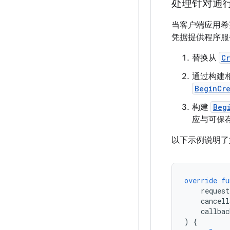
处理针对通
当客户端应用希
凭据提供程序服
替换从
C
通过构建
BeginCr
构建
Beg
应与可保
以下示例说明了
override
fu
request
cancell
callbac
)
{