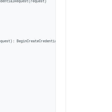
edentialRequest
(
request
)
equest
):
BeginCreateCredentialResponse? 
{