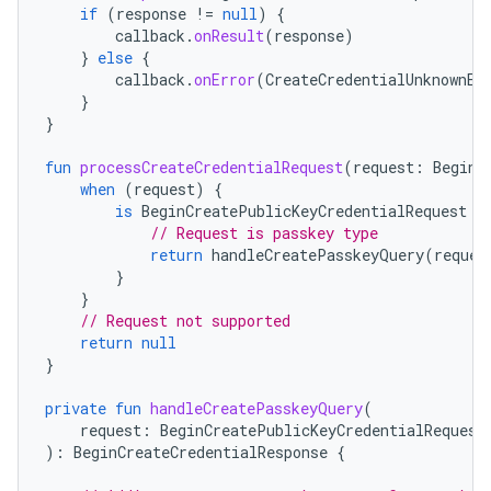
if
(
response
!=
null
)
{
callback
.
onResult
(
response
)
}
else
{
callback
.
onError
(
CreateCredentialUnknownEx
}
}
fun
processCreateCredentialRequest
(
request
:
BeginC
when
(
request
)
{
is
BeginCreatePublicKeyCredentialRequest
-
// Request is passkey type
return
handleCreatePasskeyQuery
(
reques
}
}
// Request not supported
return
null
}
private
fun
handleCreatePasskeyQuery
(
request
:
BeginCreatePublicKeyCredentialRequest
):
BeginCreateCredentialResponse
{