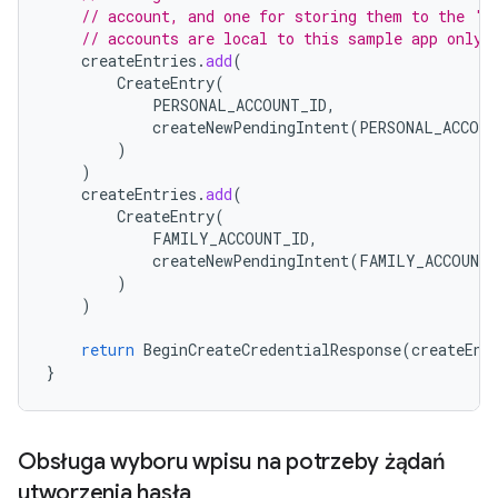
// account, and one for storing them to the 'F
// accounts are local to this sample app only.
createEntries
.
add
(
CreateEntry
(
PERSONAL_ACCOUNT_ID
,
createNewPendingIntent
(
PERSONAL_ACCOUN
)
)
createEntries
.
add
(
CreateEntry
(
FAMILY_ACCOUNT_ID
,
createNewPendingIntent
(
FAMILY_ACCOUNT_
)
)
return
BeginCreateCredentialResponse
(
createEnt
}
Obsługa wyboru wpisu na potrzeby żądań
utworzenia hasła