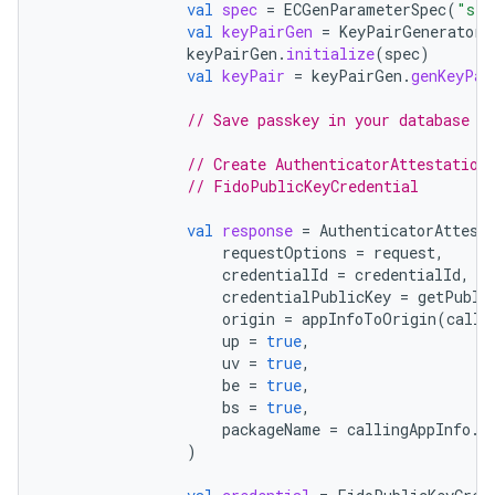
val
spec
=
ECGenParameterSpec
(
"sec
val
keyPairGen
=
KeyPairGenerator
.
keyPairGen
.
initialize
(
spec
)
val
keyPair
=
keyPairGen
.
genKeyPai
// Save passkey in your database a
// Create AuthenticatorAttestation
// FidoPublicKeyCredential
val
response
=
AuthenticatorAttest
requestOptions
=
request
,
credentialId
=
credentialId
,
credentialPublicKey
=
getPubli
origin
=
appInfoToOrigin
(
calli
up
=
true
,
uv
=
true
,
be
=
true
,
bs
=
true
,
packageName
=
callingAppInfo
.
p
)