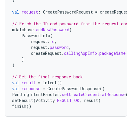
}
val
request
:
CreatePasswordRequest
=
createRequest
// Fetch the ID and password from the request and 
mDatabase
.
addNewPassword
(
PasswordInfo
(
request
.
id
,
request
.
password
,
createRequest
.
callingAppInfo
.
packageName
)
)
// Set the final response back
val
result
=
Intent
()
val
response
=
CreatePasswordResponse
()
PendingIntentHandler
.
setCreateCredentialResponse
(
r
setResult
(
Activity
.
RESULT_OK
,
result
)
finish
()