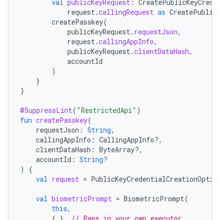
val
publicKeyRequest
:
CreatePublicKeyCrede
request
.
callingRequest
as
CreatePublic
createPasskey
(
publicKeyRequest
.
requestJson
,
request
.
callingAppInfo
,
publicKeyRequest
.
clientDataHash
,
accountId
)
}
}
@SuppressLint
(
"RestrictedApi"
)
fun
createPasskey
(
requestJson
:
String
,
callingAppInfo
:
CallingAppInfo?,
clientDataHash
:
ByteArray?,
accountId
:
String?
)
{
val
request
=
PublicKeyCredentialCreationOptio
val
biometricPrompt
=
BiometricPrompt
(
this
,
{
},
// Pass in your own executor