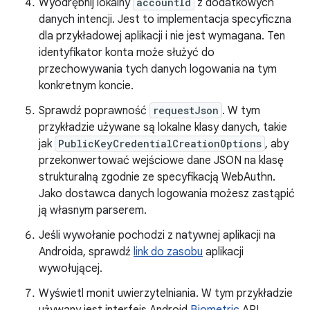
Wyodrębnij lokalny
accountId
z dodatkowych
danych intencji. Jest to implementacja specyficzna
dla przykładowej aplikacji i nie jest wymagana. Ten
identyfikator konta może służyć do
przechowywania tych danych logowania na tym
konkretnym koncie.
Sprawdź poprawność
requestJson
. W tym
przykładzie używane są lokalne klasy danych, takie
jak
PublicKeyCredentialCreationOptions
, aby
przekonwertować wejściowe dane JSON na klasę
strukturalną zgodnie ze specyfikacją WebAuthn.
Jako dostawca danych logowania możesz zastąpić
ją własnym parserem.
Jeśli wywołanie pochodzi z natywnej aplikacji na
Androida, sprawdź
link do zasobu
aplikacji
wywołującej.
Wyświetl monit uwierzytelniania. W tym przykładzie