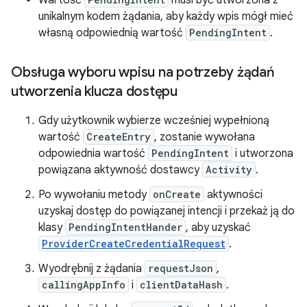
Wartość
musi być utworzona z
unikalnym kodem żądania, aby każdy wpis mógł mieć
własną odpowiednią wartość
PendingIntent
.
Obsługa wyboru wpisu na potrzeby żądań
utworzenia klucza dostępu
Gdy użytkownik wybierze wcześniej wypełnioną
wartość
CreateEntry
, zostanie wywołana
odpowiednia wartość
PendingIntent
i utworzona
powiązana aktywność dostawcy
Activity
.
Po wywołaniu metody
onCreate
aktywności
uzyskaj dostęp do powiązanej intencji i przekaż ją do
klasy
PendingIntentHander
, aby uzyskać
ProviderCreateCredentialRequest
.
Wyodrębnij z żądania
requestJson
,
callingAppInfo
i
clientDataHash
.