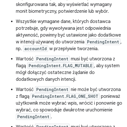
skonfigurowana tak, aby wyświetlać wymagany
monit biometryczny, potwierdzenie lub wybór.
Wszystkie wymagane dane, których dostawca
potrzebuje, gdy wywoływana jest odpowiednia
aktywność, powinny być ustawione jako dodatkowe
w intencji używanej do utworzenia
PendingIntent
,
np.
accountId
w przepływie tworzenia.
Wartość
PendingIntent
musi być utworzona z
flagą
PendingIntent.FLAG_MUTABLE
, aby system
mógł dołączyć ostateczne żądanie do
dodatkowych danych intencji.
Wartość
PendingIntent
nie może być utworzona
z flagą
PendingIntent.FLAG_ONE_SHOT
ponieważ
użytkownik może wybrać wpis, wrócić i ponownie go
wybrać, co spowoduje dwukrotne uruchomienie
PendingIntent
.
PendingIntent