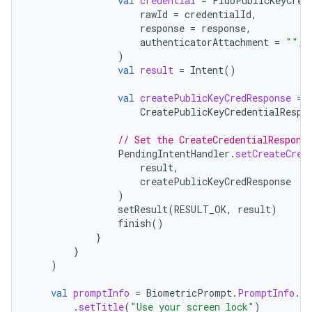
val
credential
=
FidoPublicKeyCred
rawId
=
credentialId
,
response
=
response
,
authenticatorAttachment
=
""
,
)
val
result
=
Intent
()
val
createPublicKeyCredResponse
=
CreatePublicKeyCredentialRespo
// Set the CreateCredentialRespons
PendingIntentHandler
.
setCreateCred
result
,
createPublicKeyCredResponse
)
setResult
(
RESULT_OK
,
result
)
finish
()
}
}
)
val
promptInfo
=
BiometricPrompt
.
PromptInfo
.
Bu
.
setTitle
(
"Use your screen lock"
)