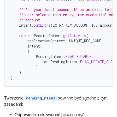
// Add your local account ID as an extra to th
// user selects this entry, the credential can
// account
intent
.
putExtra
(
EXTRA_KEY_ACCOUNT_ID
,
accountI
return
PendingIntent
.
getActivity
(
applicationContext
,
UNIQUE_REQ_CODE
,
intent
,
(
PendingIntent
.
FLAG_MUTABLE
or
PendingIntent
.
FLAG_UPDATE_CURRE
)
)
}
Tworzenie
PendingIntent
powinno być zgodne z tymi
zasadami:
Odpowiednia aktywność powinna być