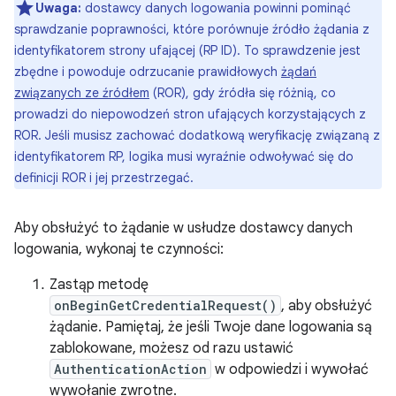
Uwaga:
dostawcy danych logowania powinni pominąć
sprawdzanie poprawności, które porównuje źródło żądania z
identyfikatorem strony ufającej (RP ID). To sprawdzenie jest
zbędne i powoduje odrzucanie prawidłowych
żądań
związanych ze źródłem
(ROR), gdy źródła się różnią, co
prowadzi do niepowodzeń stron ufających korzystających z
ROR. Jeśli musisz zachować dodatkową weryfikację związaną z
identyfikatorem RP, logika musi wyraźnie odwoływać się do
definicji ROR i jej przestrzegać.
Aby obsłużyć to żądanie w usłudze dostawcy danych
logowania, wykonaj te czynności:
Zastąp metodę
onBeginGetCredentialRequest()
, aby obsłużyć
żądanie. Pamiętaj, że jeśli Twoje dane logowania są
zablokowane, możesz od razu ustawić
AuthenticationAction
w odpowiedzi i wywołać
wywołanie zwrotne.