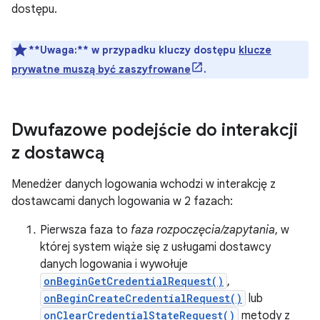
dostępu.
**Uwaga:**
w przypadku kluczy dostępu
klucze
prywatne muszą być zaszyfrowane
.
Dwufazowe podejście do interakcji
z dostawcą
Menedżer danych logowania wchodzi w interakcję z
dostawcami danych logowania w 2 fazach:
Pierwsza faza to
faza rozpoczęcia/zapytania
, w
której system wiąże się z usługami dostawcy
danych logowania i wywołuje
onBeginGetCredentialRequest()
,
onBeginCreateCredentialRequest()
lub
onClearCredentialStateRequest()
metody z