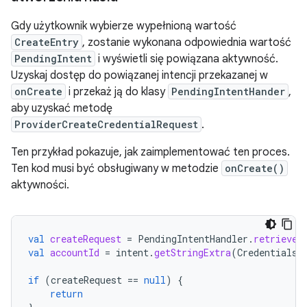
Gdy użytkownik wybierze wypełnioną wartość
CreateEntry
, zostanie wykonana odpowiednia wartość
PendingIntent
i wyświetli się powiązana aktywność.
Uzyskaj dostęp do powiązanej intencji przekazanej w
onCreate
i przekaż ją do klasy
PendingIntentHander
,
aby uzyskać metodę
ProviderCreateCredentialRequest
.
Ten przykład pokazuje, jak zaimplementować ten proces.
Ten kod musi być obsługiwany w metodzie
onCreate()
aktywności.
val
createRequest
=
PendingIntentHandler
.
retrieveP
val
accountId
=
intent
.
getStringExtra
(
CredentialsR
if
(
createRequest
==
null
)
{
return