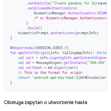
.
setSubtitle
(
"Create passkey for 
${
request
.
setAllowedAuthenticators
(
BiometricManager
.
Authenticators
.
BIOMET
/* or BiometricManager.Authenticators.
)
.
build
()
biometricPrompt
.
authenticate
(
promptInfo
)
}
@RequiresApi
(
VERSION_CODES
.
P
)
fun
appInfoToOrigin
(
info
:
CallingAppInfo
):
String
val
cert
=
info
.
signingInfo
.
apkContentsSigners
val
md
=
MessageDigest
.
getInstance
(
"SHA-256"
)
val
certHash
=
md
.
digest
(
cert
)
// This is the format for origin
return
"android:apk-key-hash:
${
b64Encode
(
certH
}
Obsługa zapytań o utworzenie hasła