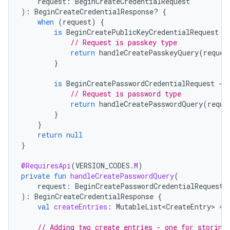
request
:
BeginCreateCredentialRequest
):
BeginCreateCredentialResponse? 
{
when
(
request
)
{
is
BeginCreatePublicKeyCredentialRequest
-
// Request is passkey type
return
handleCreatePasskeyQuery
(
reques
}
is
BeginCreatePasswordCredentialRequest
-
>
// Request is password type
return
handleCreatePasswordQuery
(
reque
}
}
return
null
}
@RequiresApi
(
VERSION_CODES
.
M
)
private
fun
handleCreatePasswordQuery
(
request
:
BeginCreatePasswordCredentialRequest
):
BeginCreateCredentialResponse
{
val
createEntries
:
MutableList<CreateEntry>
=
// Adding two create entries - one for storing