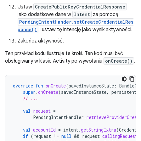
Ustaw
CreatePublicKeyCredentialResponse
jako dodatkowe dane w
Intent
za pomocą
PendingIntentHander.setCreateCredentialRes
ponse()
i ustaw tę intencję jako wynik aktywności.
Zakończ aktywność.
Ten przykład kodu ilustruje te kroki. Ten kod musi być
obsługiwany w klasie Activity po wywołaniu
onCreate()
.
override
fun
onCreate
(
savedInstanceState
:
Bundle?,
super
.
onCreate
(
savedInstanceState
,
persistentS
// ...
val
request
=
PendingIntentHandler
.
retrieveProviderCreat
val
accountId
=
intent
.
getStringExtra
(
Credenti
if
(
request
!=
null
 && 
request
.
callingRequest