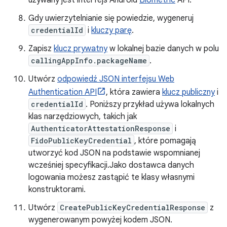
używany jest interfejs Android
Biometric
API.
Gdy uwierzytelnianie się powiedzie, wygeneruj
credentialId
i
kluczy parę
.
Zapisz
klucz prywatny
w lokalnej bazie danych w polu
callingAppInfo.packageName
.
Utwórz
odpowiedź JSON interfejsu Web
Authentication API
, która zawiera
klucz publiczny
i
credentialId
. Poniższy przykład używa lokalnych
klas narzędziowych, takich jak
AuthenticatorAttestationResponse
i
FidoPublicKeyCredential
, które pomagają
utworzyć kod JSON na podstawie wspomnianej
wcześniej specyfikacji.Jako dostawca danych
logowania możesz zastąpić te klasy własnymi
konstruktorami.
Utwórz
CreatePublicKeyCredentialResponse
z
wygenerowanym powyżej kodem JSON.