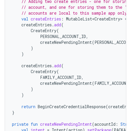
// Adding two create entries - one for storing
// account, and one for storing them to the 'F
// accounts are local to this sample app only.
val
createEntries
:
MutableList<CreateEntry>
=
createEntries
.
add
(
CreateEntry
(
PERSONAL_ACCOUNT_ID
,
createNewPendingIntent
(
PERSONAL_ACCOUN
)
)
createEntries
.
add
(
CreateEntry
(
FAMILY_ACCOUNT_ID
,
createNewPendingIntent
(
FAMILY_ACCOUNT_
)
)
return
BeginCreateCredentialResponse
(
createEnt
}
private
fun
createNewPendingIntent
(
accountId
:
Stri
val
intent
=
Intent
(
action
).
setPackage
(
PACKAGE