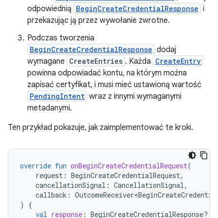
odpowiednią
BeginCreateCredentialResponse
i
przekazując ją przez wywołanie zwrotne.
Podczas tworzenia
BeginCreateCredentialResponse
dodaj
wymagane
CreateEntries
. Każda
CreateEntry
powinna odpowiadać kontu, na którym można
zapisać certyfikat, i musi mieć ustawioną wartość
PendingIntent
wraz z innymi wymaganymi
metadanymi.
Ten przykład pokazuje, jak zaimplementować te kroki.
override
fun
onBeginCreateCredentialRequest
(
request
:
BeginCreateCredentialRequest
,
cancellationSignal
:
CancellationSignal
,
callback
:
OutcomeReceiver<BeginCreateCredentia
)
{
val
response
:
BeginCreateCredentialResponse? 
=