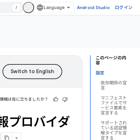
/
Android Studio
ログイン
このページの内
容
設定
依存関係の宣
言
マニフェスト
情報は役に立ちましたか？
ファイルでサ
ービス要素を
宣言する
報プロバイダ
サポートされ
ている認証情
報タイプを宣
言する