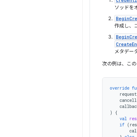
Credent
ソッドを
BeginCr
作成し、
BeginCr
CreateEn
メタデー
次の例は、この
override
fu
request
cancell
callbac
)
{
val
res
if
(
res
cal
}
else