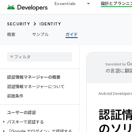
Essentials
設計とプランニ
SECURITY
IDENTITY
概要
サンプル
ガイド
の言語に翻
認証情報マネージャーの概要
認証情報マネージャーについて
Android Developer
前提条件
認証
ユーザーの認証
パスキーで認証する
のソ
「Google でログイン」で認証する