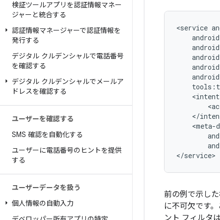
検証ツールアプリを認証情報マネー
ジャーと統合する
<service
認証情報マネージャーで認証情報を
発行する
デジタル クルデンシャルで電話番号
android
を確認する
デジタル クルデンシャルでメールア
ドレスを確認する
<ac
ユーザーを確認する
SMS 確認を自動化する
and
ユーザーに電話番号のヒントを提供
する
ユーザーデータを扱う
前の例で示した
個人情報の自動入力
に不可欠です。
ント フィルタ
デベロッパー所有アプリの特定