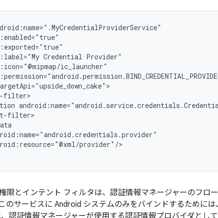
:label="My
Credential
tion
roid:resource="@xml/provider"/>

権限とインテント フィルタは、認証情報マネージャーのフロ
このサービスに Android システムのみをバインドするため
は、認証情報マネージャーが使用する認証情報プロバイダとし