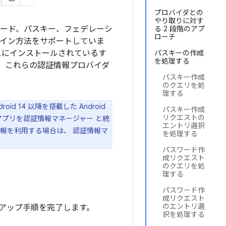
プロバイダとの
やり取りに対す
パスワード、パスキー、フェデレーシ
る 2 段階のアプ
ローチ
ログイン方法をサポートしていま
、デバイスにインストールされているす
パスキーの作成
を処理する
、これらの認証情報プロバイダ
パスキー作成
のクエリを処
理する
 14 以降を搭載した Android
パスキー作成
リクエストの
ます。アプリを認証情報マネージャー と統
エントリ選択
情報を利用する場合は、 認証情報マ
を処理する
パスワード作
成リクエスト
のクエリを処
理する
パスワード作
成リクエスト
のエントリ選
アップ手順を完了します。
択を処理する