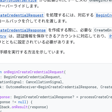
ialProviderService
から拡張されたサービスの
onBeginCre
オーバーライドします。
eateCredentialRequest
を処理するには、対応する
BeginCr
コールバックを介してそれを渡します。
eateCredentialResponse
を作成する際に、必要な
CreateEn
try
は、認証情報を保存できるアカウントに対応しており、
P
タとともに設定されている必要があります。
手順を実行する方法を示しています。
n
onBeginCreateCredentialRequest
(
:
BeginCreateCredentialRequest
,
ationSignal
:
CancellationSignal
,
k
:
OutcomeReceiver<BeginCreateCredentialResponse
,
Creat
ponse
:
BeginCreateCredentialResponse? 
=
processCreateCr
ponse
!=
null
)
{
lback
.
onResult
(
response
)
{