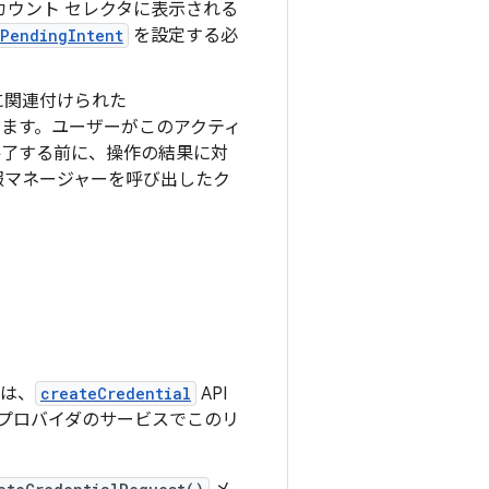
ウント セレクタに表示される
PendingIntent
を設定する必
に関連付けられた
ます。ユーザーがこのアクティ
終了する前に、操作の結果に対
報マネージャーを呼び出したク
合は、
createCredential
API
プロバイダのサービスでこのリ