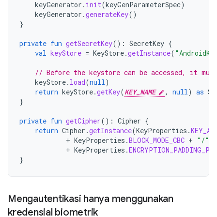
keyGenerator
.
init
(
keyGenParameterSpec
)
keyGenerator
.
generateKey
()
}
private
fun
getSecretKey
():
SecretKey
{
val
keyStore
=
KeyStore
.
getInstance
(
"AndroidKe
// Before the keystore can be accessed, it mus
keyStore
.
load
(
null
)
return
keyStore
.
getKey
(
KEY_NAME
,
null
)
as
Se
}
private
fun
getCipher
():
Cipher
{
return
Cipher
.
getInstance
(
KeyProperties
.
KEY_AL
+
KeyProperties
.
BLOCK_MODE_CBC
+
"/"
+
KeyProperties
.
ENCRYPTION_PADDING_PK
}
Mengautentikasi hanya menggunakan
kredensial biometrik