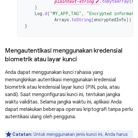
plaintext-string
.
toByteArray
(
Ch
)
Log
.
d
(
"MY_APP_TAG"
,
"Encrypted informati
Arrays
.
toString
(
encryptedInfo
))
}
Mengautentikasi menggunakan kredensial
biometrik atau layar kunci
Anda dapat menggunakan kunci rahasia yang
memungkinkan autentikasi menggunakan kredensial
biometrik atau kredensial layar kunci (PIN, pola, atau
sandi). Saat mengonfigurasi kunci ini, tentukan jangka
waktu validitas. Selama jangka waktu ini, aplikasi Anda
dapat melakukan beberapa operasi kriptografi tanpa perlu
autentikasi ulang oleh pengguna.
Catatan:
Untuk menggunakan jenis kunci ini, Anda harus