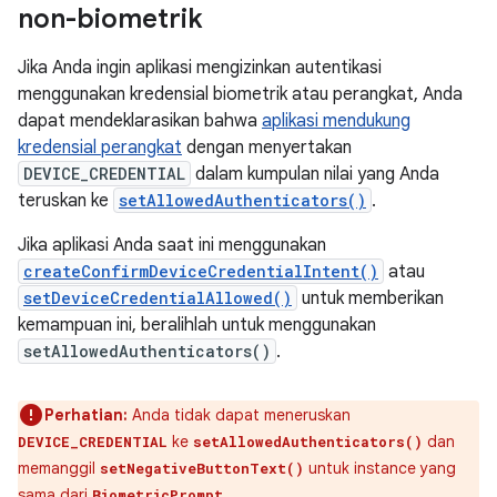
non-biometrik
Jika Anda ingin aplikasi mengizinkan autentikasi
menggunakan kredensial biometrik atau perangkat, Anda
dapat mendeklarasikan bahwa
aplikasi mendukung
kredensial perangkat
dengan menyertakan
DEVICE_CREDENTIAL
dalam kumpulan nilai yang Anda
teruskan ke
setAllowedAuthenticators()
.
Jika aplikasi Anda saat ini menggunakan
createConfirmDeviceCredentialIntent()
atau
setDeviceCredentialAllowed()
untuk memberikan
kemampuan ini, beralihlah untuk menggunakan
setAllowedAuthenticators()
.
Perhatian:
Anda tidak dapat meneruskan
ke
dan
DEVICE_CREDENTIAL
setAllowedAuthenticators()
memanggil
untuk instance yang
setNegativeButtonText()
sama dari
.
BiometricPrompt