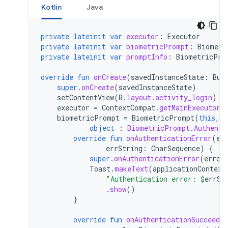
Kotlin
Java
private
lateinit
var
executor
:
Executor
private
lateinit
var
biometricPrompt
:
Biometr
private
lateinit
var
promptInfo
:
BiometricPro
override
fun
onCreate
(
savedInstanceState
:
Bun
super
.
onCreate
(
savedInstanceState
)
setContentView
(
R
.
layout
.
activity_login
)
executor
=
ContextCompat
.
getMainExecutor
(
biometricPrompt
=
BiometricPrompt
(
this
,
e
object
:
BiometricPrompt
.
Authenti
override
fun
onAuthenticationError
(
er
errString
:
CharSequence
)
{
super
.
onAuthenticationError
(
error
Toast
.
makeText
(
applicationContext
"Authentication error: 
$
errSt
.
show
()
}
override
fun
onAuthenticationSucceeded