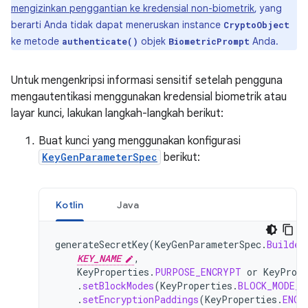
mengizinkan penggantian ke kredensial non-biometrik
, yang
berarti Anda tidak dapat meneruskan instance
CryptoObject
ke metode
objek
Anda.
authenticate()
BiometricPrompt
Untuk mengenkripsi informasi sensitif setelah pengguna
mengautentikasi menggunakan kredensial biometrik atau
layar kunci, lakukan langkah-langkah berikut:
Buat kunci yang menggunakan konfigurasi
KeyGenParameterSpec
berikut:
Kotlin
Java
generateSecretKey
(
KeyGenParameterSpec
.
Builder
KEY_NAME
,
KeyProperties
.
PURPOSE_ENCRYPT
or
KeyPrope
.
setBlockModes
(
KeyProperties
.
BLOCK_MODE_C
.
setEncryptionPaddings
(
KeyProperties
.
ENCR