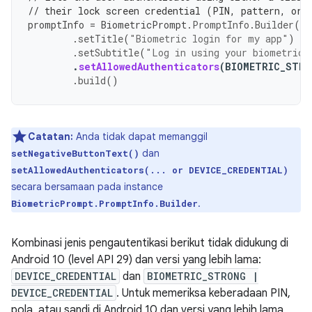
// their lock screen credential (PIN, pattern, or 
promptInfo
=
BiometricPrompt
.
PromptInfo
.
Builder
()
.
setTitle
(
"Biometric login for my app"
)
.
setSubtitle
(
"Log in using your biometric 
.
setAllowedAuthenticators
(
BIOMETRIC_STRO
.
build
()
Catatan:
Anda tidak dapat memanggil
dan
setNegativeButtonText()
setAllowedAuthenticators(... or DEVICE_CREDENTIAL)
secara bersamaan pada instance
.
BiometricPrompt.PromptInfo.Builder
Kombinasi jenis pengautentikasi berikut tidak didukung di
Android 10 (level API 29) dan versi yang lebih lama:
DEVICE_CREDENTIAL
dan
BIOMETRIC_STRONG |
DEVICE_CREDENTIAL
. Untuk memeriksa keberadaan PIN,
pola, atau sandi di Android 10 dan versi yang lebih lama,