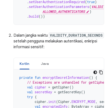
.
setUserAuthenticationRequired
(
true
)
.
setUserAuthenticationParameters
(
VALIDITY
ALLOWED_AUTHENTICATORS
)
.
build
())
Dalam jangka waktu
VALIDITY_DURATION_SECONDS
setelah pengguna melakukan autentikasi, enkripsi
informasi sensitif:
Kotlin
Java
private
fun
encryptSecretInformation
()
{
// Exceptions are unhandled for getCipher
val
cipher
=
getCipher
()
val
secretKey
=
getSecretKey
()
try
{
cipher
.
init
(
Cipher
.
ENCRYPT_MODE
,
secr
val
encryptedInfo
:
ByteArray
=
cipher