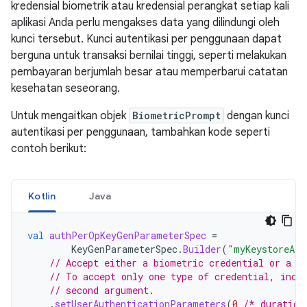
kredensial biometrik atau kredensial perangkat setiap kali
aplikasi Anda perlu mengakses data yang dilindungi oleh
kunci tersebut. Kunci autentikasi per penggunaan dapat
berguna untuk transaksi bernilai tinggi, seperti melakukan
pembayaran berjumlah besar atau memperbarui catatan
kesehatan seseorang.
Untuk mengaitkan objek
BiometricPrompt
dengan kunci
autentikasi per penggunaan, tambahkan kode seperti
contoh berikut:
Kotlin
Java
val
authPerOpKeyGenParameterSpec
=
KeyGenParameterSpec
.
Builder
(
"myKeystoreAli
// Accept either a biometric credential or a d
// To accept only one type of credential, incl
// second argument.
.
setUserAuthenticationParameters
(
0
/* duration