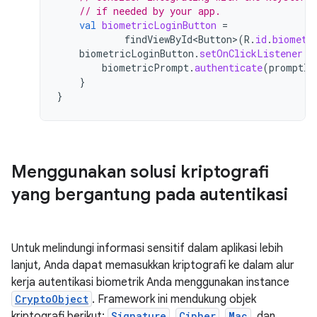
// if needed by your app.
val
biometricLoginButton
=
findViewById<Button>
(
R
.
id
.
biometr
biometricLoginButton
.
setOnClickListener
{
biometricPrompt
.
authenticate
(
promptIn
}
}
Menggunakan solusi kriptografi
yang bergantung pada autentikasi
Untuk melindungi informasi sensitif dalam aplikasi lebih
lanjut, Anda dapat memasukkan kriptografi ke dalam alur
kerja autentikasi biometrik Anda menggunakan instance
CryptoObject
. Framework ini mendukung objek
kriptografi berikut:
Signature
,
Cipher
,
Mac
, dan