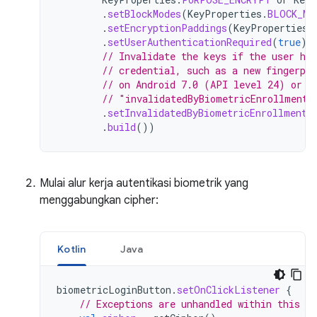
.
setBlockModes
(
KeyProperties
.
BLOCK_MO
.
setEncryptionPaddings
(
KeyProperties
.
.
setUserAuthenticationRequired
(
true
)
// Invalidate the keys if the user ha
// credential, such as a new fingerpr
// on Android 7.0 (API level 24) or h
// "invalidatedByBiometricEnrollment"
.
setInvalidatedByBiometricEnrollment
(
.
build
())
Mulai alur kerja autentikasi biometrik yang
menggabungkan cipher:
Kotlin
Java
biometricLoginButton
.
setOnClickListener
{
// Exceptions are unhandled within this sn