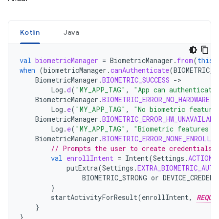
Kotlin
Java
val
biometricManager
=
BiometricManager
.
from
(
this
)
when
(
biometricManager
.
canAuthenticate
(
BIOMETRIC_S
BiometricManager
.
BIOMETRIC_SUCCESS
-
Log
.
d
(
"MY_APP_TAG"
,
"App can authenticate
BiometricManager
.
BIOMETRIC_ERROR_NO_HARDWARE
-
Log
.
e
(
"MY_APP_TAG"
,
"No biometric feature
BiometricManager
.
BIOMETRIC_ERROR_HW_UNAVAILABL
Log
.
e
(
"MY_APP_TAG"
,
"Biometric features a
BiometricManager
.
BIOMETRIC_ERROR_NONE_ENROLLED
// Prompts the user to create credentials 
val
enrollIntent
=
Intent
(
Settings
.
ACTION_
putExtra
(
Settings
.
EXTRA_BIOMETRIC_AUTH
BIOMETRIC_STRONG
or
DEVICE_CREDENT
}
startActivityForResult
(
enrollIntent
,
REQUE
}
}