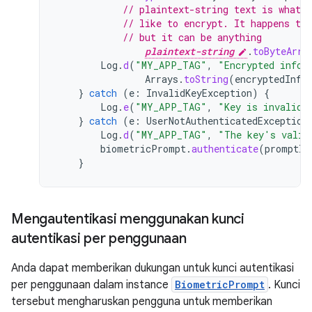
// plaintext-string text is whatev
// like to encrypt. It happens to
// but it can be anything
plaintext-string
.
toByteArra
Log
.
d
(
"MY_APP_TAG"
,
"Encrypted infor
Arrays
.
toString
(
encryptedInfo
}
catch
(
e
:
InvalidKeyException
)
{
Log
.
e
(
"MY_APP_TAG"
,
"Key is invalid.
}
catch
(
e
:
UserNotAuthenticatedException
Log
.
d
(
"MY_APP_TAG"
,
"The key's valid
biometricPrompt
.
authenticate
(
promptIn
}
Mengautentikasi menggunakan kunci
autentikasi per penggunaan
Anda dapat memberikan dukungan untuk kunci autentikasi
per penggunaan dalam instance
BiometricPrompt
. Kunci
tersebut mengharuskan pengguna untuk memberikan