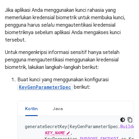
Jika aplikasi Anda menggunakan kunci rahasia yang
memerlukan kredensial biometrik untuk membuka kunci,
pengguna harus
selalu
mengautentikasi kredensial
biometriknya sebelum aplikasi Anda mengakses kunci
tersebut.
Untuk mengenkripsi informasi sensitif hanya setelah
pengguna mengautentikasi menggunakan kredensial
biometrik, lakukan langkah-langkah berikut:
Buat kunci yang menggunakan konfigurasi
KeyGenParameterSpec
berikut:
Kotlin
Java
generateSecretKey
(
KeyGenParameterSpec
.
Builder
KEY_NAME
,
KeyProperties
.
PURPOSE_ENCRYPT
or
KeyP