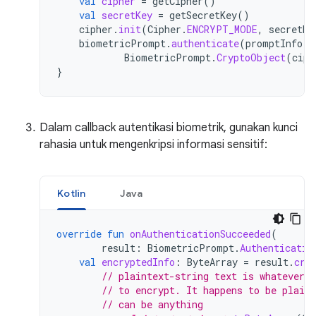
val
cipher
=
getCipher
()
val
secretKey
=
getSecretKey
()
cipher
.
init
(
Cipher
.
ENCRYPT_MODE
,
secretKe
biometricPrompt
.
authenticate
(
promptInfo
,
BiometricPrompt
.
CryptoObject
(
ciph
}
Dalam callback autentikasi biometrik, gunakan kunci
rahasia untuk mengenkripsi informasi sensitif:
Kotlin
Java
override
fun
onAuthenticationSucceeded
(
result
:
BiometricPrompt
.
Authenticatio
val
encryptedInfo
:
ByteArray
=
result
.
cry
// plaintext-string text is whatever d
// to encrypt. It happens to be plain
// can be anything