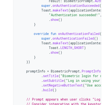
result
:
BiometricPrompt
.
Authe
super
.
onAuthenticationSucceeded
(
r
Toast
.
makeText
(
applicationContext
"Authentication succeeded!"
,
.
show
()
}
override
fun
onAuthenticationFailed
()
super
.
onAuthenticationFailed
()
Toast
.
makeText
(
applicationContext
Toast
.
LENGTH_SHORT
)
.
show
()
}
})
promptInfo
=
BiometricPrompt
.
PromptInfo
.
B
.
setTitle
(
"Biometric login for my
.
setSubtitle
(
"Log in using your b
.
setNegativeButtonText
(
"Use accou
.
build
()
// Prompt appears when user clicks "Log i
// Consider integrating with the keystore 