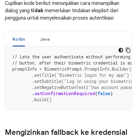
Cuplikan kode berikut menunjukkan cara menampilkan
dialog yang
tidak
memerlukan tindakan eksplisit dari
pengguna untuk menyelesaikan proses autentikasi:
Kotlin
Java
// Lets the user authenticate without performing a
// button, after their biometric credential is acc
promptInfo
=
BiometricPrompt
.
PromptInfo
.
Builder
()
.
setTitle
(
"Biometric login for my app"
)
.
setSubtitle
(
"Log in using your biometric 
.
setNegativeButtonText
(
"Use account passwo
.
setConfirmationRequired
(
false
)
.
build
()
Mengizinkan fallback ke kredensial