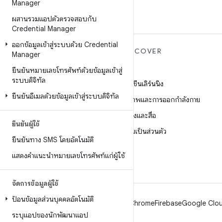
Manager
ผสานรวมแอปตัวตรวจสอบกับ
Credential Manager
ออกข้อมูลเข้าสู่ระบบด้วย Credential
ANDROID เพิ่มเติม
DISCOVER
Manager
Android
เกม
ยืนยันหมายเลขโทรศัพท์ด้วยข้อมูลเข้าสู่
ระบบดิจิทัล
Android สำหรับองค์กร
แมชชีนเลิร์นนิง
ยืนยันอีเมลด้วยข้อมูลเข้าสู่ระบบดิจิทัล
ความปลอดภัย
สุขภาพและการออกกำลังกาย
ซอร์ส
กล้องและสื่อ
ยืนยันผู้ใช้
ข่าว
ความเป็นส่วนตัว
ยืนยันทาง SMS โดยอัตโนมัติ
บล็อก
5G
แสดงคำแนะนำหมายเลขโทรศัพท์แก่ผู้ใช้
พอดแคสต์
จัดการข้อมูลผู้ใช้
ป้อนข้อมูลส่วนบุคคลอัตโนมัติ
Android
Chrome
Firebase
Google Clou
ระบุแอปของนักพัฒนาแอป